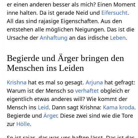
er einen anderen besser als mich? Einen Moment
inne halten. Da ist gerade Neid und
Eifersucht
.
All das sind rajasige Eigenschaften. Aus den
entstehen alle möglichen Neigungen. Das ist die
Ursache der
Anhaftung
an das irdische
Leben
.
Begierde und Ärger bringen den
Menschen ins Leiden
Krishna
hat es mal so gesagt.
Arjuna
hat gefragt:
Warum ist der Mensch so
verhaftet
obgleich er
eigentlich etwas anderes will? Wie kommt der
Mensch ins
Leid
. Dann sagt Krishna:
Kama
kroda
.
Begierde und
Ärger
. Diese zwei sind wie die Tore
zur
Hölle
.
So ist rajas, das was uns haften lässt. Das ist das