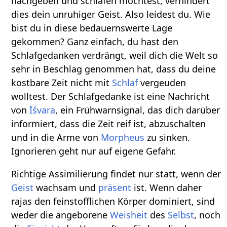
nachgeben und schlafen möchtest, verhindert
dies dein unruhiger Geist. Also leidest du. Wie
bist du in diese bedauernswerte Lage
gekommen? Ganz einfach, du hast den
Schlafgedanken verdrängt, weil dich die Welt so
sehr in Beschlag genommen hat, dass du deine
kostbare Zeit nicht mit
Schlaf
vergeuden
wolltest. Der Schlafgedanke ist eine Nachricht
von
Īśvara
, ein Frühwarnsignal, das dich darüber
informiert, dass die Zeit reif ist, abzuschalten
und in die Arme von
Morpheus
zu sinken.
Ignorieren geht nur auf eigene Gefahr.
Richtige Assimilierung findet nur statt, wenn der
Geist
wachsam und
präsent
ist. Wenn daher
rajas den feinstofflichen Körper dominiert, sind
weder die angeborene
Weisheit
des
Selbst
, noch