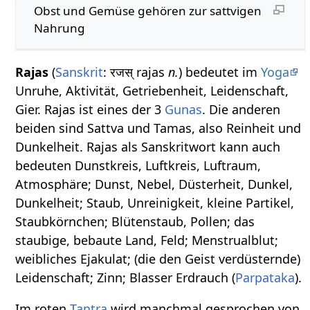
Obst und Gemüse gehören zur sattvigen
Nahrung
Rajas
(
Sanskrit
: रजस् rajas
n.
) bedeutet im
Yoga
Unruhe, Aktivität, Getriebenheit, Leidenschaft,
Gier. Rajas ist eines der 3
Gunas
. Die anderen
beiden sind Sattva und Tamas, also Reinheit und
Dunkelheit. Rajas als Sanskritwort kann auch
bedeuten Dunstkreis, Luftkreis, Luftraum,
Atmosphäre; Dunst, Nebel, Düsterheit, Dunkel,
Dunkelheit; Staub, Unreinigkeit, kleine Partikel,
Staubkörnchen; Blütenstaub, Pollen; das
staubige, bebaute Land, Feld; Menstrualblut;
weibliches Ejakulat; (die den Geist verdüsternde)
Leidenschaft; Zinn; Blasser Erdrauch (
Parpataka
).
Im roten
Tantra
wird manchmal gesprochen von