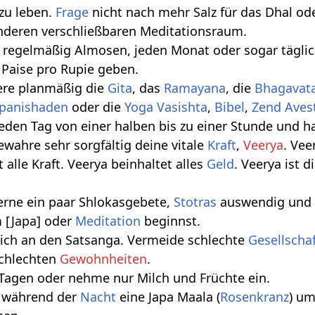
zu leben.
Frage
nicht nach mehr Salz für das Dhal od
nderen verschließbaren Meditationsraum.
 regelmäßig Almosen, jeden Monat oder sogar täglic
 Paise pro Rupie geben.
iere planmäßig die
Gita
, das
Ramayana
, die
Bhagavat
panishaden
oder die
Yoga Vasishta
,
Bibel
,
Zend Aves
 jeden Tag von einer halben bis zu einer Stunde und h
ewahre sehr sorgfältig deine vitale
Kraft
,
Veerya
. Vee
t alle Kraft. Veerya beinhaltet alles
Geld
. Veerya ist d
Lerne ein paar Shlokasgebete,
Stotras
auswendig und 
 [Japa] oder
Meditation
beginnst.
 dich an den Satsanga. Vermeide schlechte
Gesellscha
schlechten
Gewohnheiten
.
Tagen oder nehme nur Milch und Früchte ein.
e während der
Nacht
eine Japa Maala (
Rosenkranz
) um