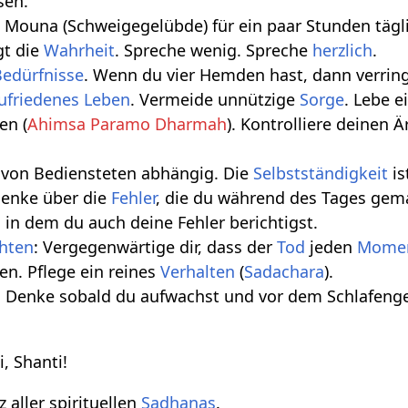
sen.
s Mouna (Schweigegelübde) für ein paar Stunden tägli
t die
Wahrheit
. Spreche wenig. Spreche
herzlich
.
Bedürfnisse
. Wenn du vier Hemden hast, dann verring
ufriedenes
Leben
. Vermeide unnützige
Sorge
. Lebe 
en (
Ahimsa Paramo Dharmah
). Kontrolliere deinen 
 von Bediensteten abhängig. Die
Selbstständigkeit
is
Denke über die
Fehler
, die du während des Tages gem
, in dem du auch deine Fehler berichtigst.
chten
: Vergegenwärtige dir, dass der
Tod
jeden
Mome
len. Pflege ein reines
Verhalten
(
Sadachara
).
n: Denke sobald du aufwachst und vor dem Schlafeng
, Shanti!
z aller spirituellen
Sadhanas
.