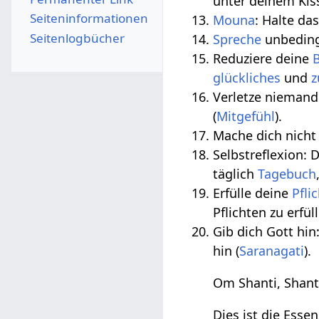
unter deinem Kis
Seiten­­informationen
Mouna
: Halte da
Seitenlogbücher
Spreche
unbeding
Reduziere deine
glückliches
und
z
Verletze niemand
(
Mitgefühl
).
Mache dich nicht
Selbstreflexion: 
täglich
Tagebuch
Erfülle deine
Pfli
Pflichten zu erfül
Gib dich Gott hi
hin (
Saranagati
).
Om Shanti, Shanti
Dies ist die Essen