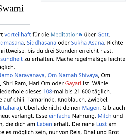
 Swami
rt
vorteilhaft
für die
Meditation
über
Gott
.
admasana
,
Siddhasana
oder
Sukha Asana
. Richte
ittweise, bis du drei Stunden erreicht hast.
sundheit
zu erhalten. Mache regelmäßige leichte
glich.
amo Narayanaya
,
Om Namah Shivaya
, Om
 Shri Ram, Hari Om oder
Gayati
ist. Wähle
iederhole dieses
108
-mal bis 21 600 täglich.
hte auf Chili, Tamarinde, Knoblauch, Zwiebel,
itahara
). Überlade nicht deinen
Magen
. Gib auch
neut verlangt. Esse
einfache
Nahrung.
Milch
und
n, die dich am
Leben
erhält. Die reine
Lust
am
lte es möglich sein, nur von Reis, Dhal und Brot