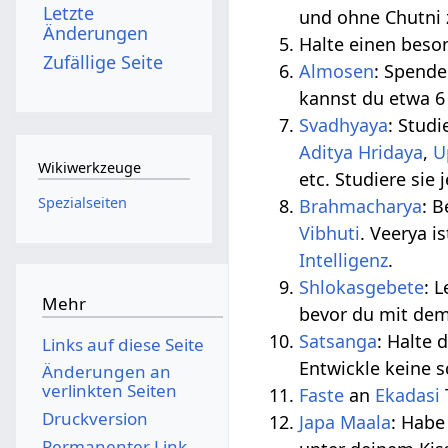
Letzte
und ohne Chutni 
Änderungen
Halte einen beso
Zufällige Seite
Almosen
: Spende
kannst du etwa 6
Svadhyaya
: Stud
Aditya Hridaya
,
U
Wikiwerkzeuge
etc. Studiere sie
Spezialseiten
Brahmacharya
: B
Vibhuti
. Veerya is
Intelligenz
.
Shlokas
gebete
: 
Mehr
bevor du mit dem
Satsanga
: Halte
Links auf diese Seite
Entwickle keine 
Änderungen an
verlinkten Seiten
Faste
an
Ekadasi
Druckversion
Japa Maala
: Hab
Permanenter Link