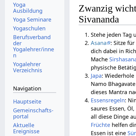
Yoga
Zwanzig wicht
Ausbildung
Sivananda
Yoga Seminare
Yogaschulen
Stehe jeden Tag
Berufsverband
Asana
: Sitze fü
der
Yogalehrer/inne
dich dabei in Ric
n
Mache
Sirshasan
Yogalehrer
physische Betäti
Verzeichnis
Japa
: Wiederhole
Namo Bhagavate 
Navigation
dieses Mantra na
Essensregeln
: N
Hauptseite
saures Essen, Öl
Gemeinschafts­
portal
all diese Dinge a
Früchte
helfen di
Aktuelle
Ereignisse
Essen ist eine
Sü