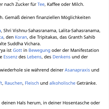
er nach Zucker für
Tee
, Kaffee oder Milch.
h. Gemäß deinen finanziellen Möglichkeiten
a
, Shri Vishnu-Sahasranama, Lalita-Sahasranama,
ta
, den
Koran
, die Tripitakas, das Granth Sahib
alte Suddha Vichara.
rya ist
Gott
in
Bewegung
oder der Manifestation
ie
Essenz
des
Lebens
, des
Denkens
und der
wiederhole sie während deiner
Asana
praxis
und
ft
,
Rauchen
,
Fleisch
und
alkoholische
Getränke.
 deinen Hals herum, in deiner Hosentasche oder