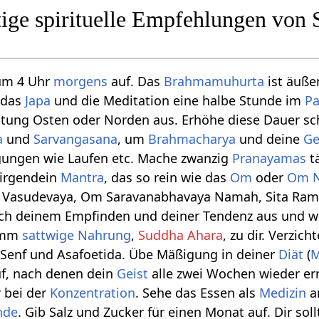
ige spirituelle Empfehlungen von
 um 4 Uhr
morgens
auf. Das
Brahmamuhurta
ist äuße
r das
Japa
und die Meditation eine halbe Stunde im
P
htung Osten oder Norden aus. Erhöhe diese Dauer schr
a
und
Sarvangasana
, um
Brahmacharya
und deine
Ge
gungen wie Laufen etc. Mache zwanzig
Pranayamas
tä
 irgendein
Mantra
, das so rein wie das
Om
oder
Om N
Vasudevaya, Om Saravanabhavaya Namah, Sita Ram,
ch deinem Empfinden und deiner Tendenz aus und w
imm
sattwige
Nahrung
,
Suddha Ahara
, zu dir. Verzic
, Senf und Asafoetida. Übe Mäßigung in deiner
Diät
(
M
uf, nach denen dein
Geist
alle zwei Wochen wieder er
r bei der
Konzentration
. Sehe das Essen als
Medizin
a
nde
. Gib Salz und Zucker für einen Monat auf. Dir sol