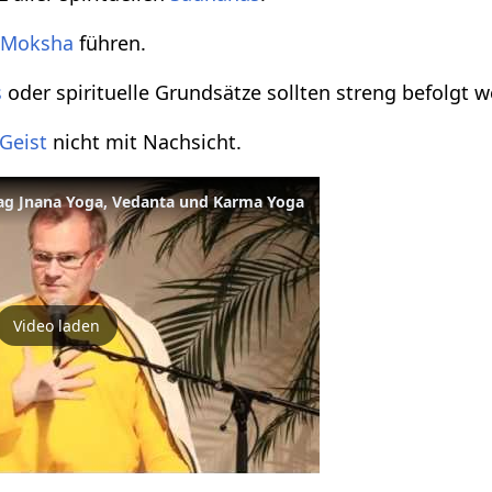
u
Moksha
führen.
s
oder spirituelle Grundsätze sollten streng befolgt 
Geist
nicht mit Nachsicht.
ltag Jnana Yoga, Vedanta und Karma Yoga
Video laden