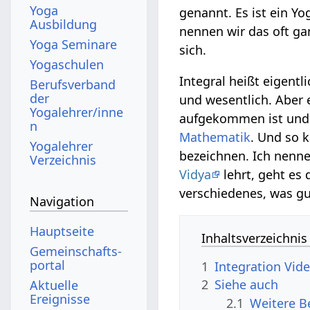
Yoga
genannt. Es ist ein Y
Ausbildung
nennen wir das oft ga
Yoga Seminare
sich.
Yogaschulen
Integral heißt eigent
Berufsverband
der
und wesentlich. Aber 
Yogalehrer/inne
aufgekommen ist und e
n
Mathematik
. Und so 
Yogalehrer
bezeichnen. Ich nenn
Verzeichnis
Vidya
lehrt, geht es
verschiedenes, was gut
Navigation
Hauptseite
Inhaltsverzeichnis
Gemeinschafts­
portal
1
Integration‏‎ 
2
Siehe auch
Aktuelle
Ereignisse
2.1