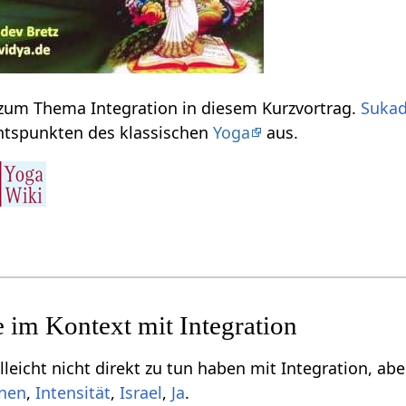
Einige Informationen zum Thema Integration‏‎ in diesem Kurzvortrag.
Suka
 von Gesichtspunkten des klassischen
Yoga
aus.
Einige Begri
,
,
,
Ja
.