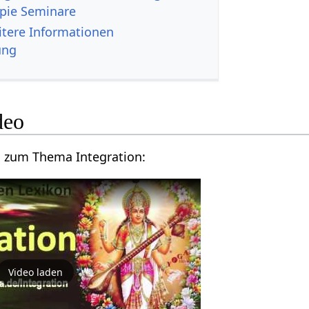
pie Seminare
tion‏‎ - weitere Informationen
ung
n‏‎ Video
Hier ein Vortragsvideo zum Thema Integration‏‎:
Video laden