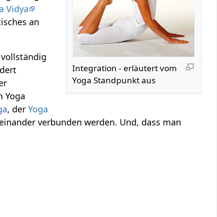
a Vidya
tisches an
 vollständig
Integration‏‎ - erläutert vom
dert
Yoga Standpunkt aus
er
n Yoga
ga
, der
Yoga
iteinander verbunden werden. Und, dass man