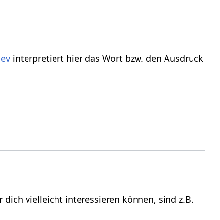
dev
interpretiert hier das Wort bzw. den Ausdruck
ffe, die vielleicht nicht direkt zu tun haben mit Integration‏‎, aber dich vielleicht interessieren können, sind z.B.