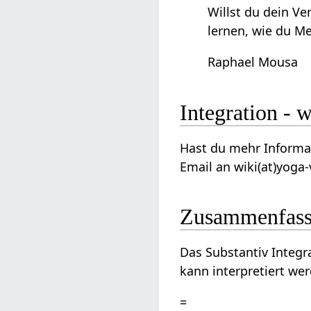
Willst du dein V
lernen, wie du 
Raphael Mousa
Integ
Hast du mehr Informationen
Email an wiki(at)yoga-
Zusammenfas
Das Substantiv Integration‏‎ kann genauer betrachten aus dem Blickwinkel von Geschichte, Persönli
kann interpretiert we
=