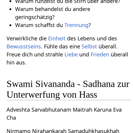
Warum runzelst du die Stirn über andere?
Warum behandelst du andere
geringschätzig?
Warum schaffst du
Trennung
?
Verwirkliche die
Einheit
des Lebens und des
Bewusstseins
. Fühle das eine
Selbst
überall.
Freue dich und strahle
Liebe
und
Frieden
überall
hin aus.
Swami Sivananda - Sadhana zur
Unterwerfung von Hass
Adveshta Sarvabhutanam Maitrah Karuna Eva
Cha
Nirmamo Nirahankarah Samaduhkhasukhah