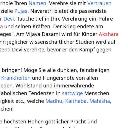
erhole Ihren
Namen
. Verehre sie mit
Vertrauen
zielle
Pujas
. Navaratri bietet die passendste
ür
Devi
. Tauche tief in Ihre Verehrung ein. Führe
ra
und seinen Kräften. Der Krieg endete am
Sieges". Am Vijaya Dasami wird für Kinder
Akshara
 jeglicher wissenschaftlicher Studien wird auf
end Devi verehrte, bevor er den Kampf gegen
t bringen! Möge Sie alle dunklen, feindseligen
e
Krankheiten
und Hungersnöte von allen
 Frieden, Wohlstand und immerwährende
diabolischen Tendenzen in
sattwige
Menschen
igkeit etc., welche
Madhu
,
Kaithaba
,
Mahisha
,
schen!
ie höchsten Höhen göttlicher Pracht und