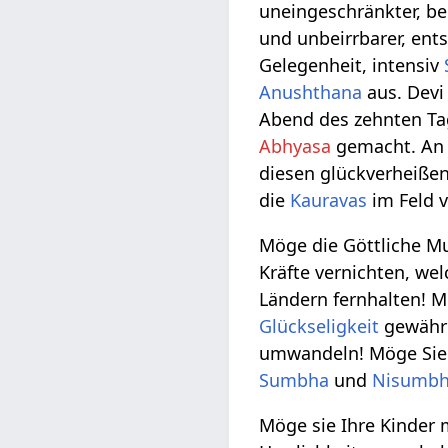
uneingeschränkter, be
und unbeirrbarer, ent
Gelegenheit, intensiv
Anushthana
aus. Devi
Abend des zehnten Tag
Abhyasa
gemacht. An d
diesen glückverheißen
die
Kauravas
im Feld 
Möge die Göttliche Mu
Kräfte vernichten, we
Ländern fernhalten! M
Glückseligkeit
gewähre
umwandeln! Möge Sie a
Sumbha
und
Nisumb
Möge sie Ihre Kinder 