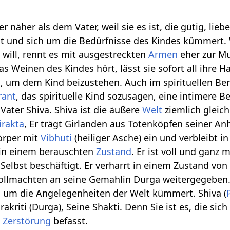
r näher als dem Vater, weil sie es ist, die gütig, liebe
 ist und sich um die Bedürfnisse des Kindes kümmert
will, rennt es mit ausgestreckten
Armen
eher zur Mu
s Weinen des Kindes hört, lässt sie sofort all ihre H
ch, um dem Kind beizustehen. Auch im spirituellen Ber
rant
, das spirituelle Kind sozusagen, eine intimere B
Vater Shiva. Shiva ist die äußere
Welt
ziemlich gleich
irakta
, Er trägt Girlanden aus Totenköpfen seiner An
örper mit
Vibhuti
(heiliger Asche) ein und verbleibt i
in einem berauschten
Zustand
. Er ist voll und ganz m
Selbst beschäftigt. Er verharrt in einem Zustand vo
 Vollmachten an seine Gemahlin Durga weitergegeben. 
h um die Angelegenheiten der Welt kümmert. Shiva (
akriti (Durga), Seine Shakti. Denn Sie ist es, die sich
d
Zerstörung
befasst.