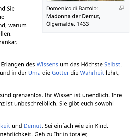
nd Sie
Domenico di Bartolo:
Madonna der Demut,
nd
Ölgemälde, 1433
und, warum
llen,
ankar,
m Erlangen des
Wissens
um das Höchste
Selbst
.
 und in der
Uma
die
Götter
die
Wahrheit
lehrt,
sind grenzenlos. Ihr Wissen ist unendlich. Ihre
nz ist unbeschreiblich. Sie gibt euch sowohl
gkeit
und
Demut
. Sei einfach wie ein Kind.
rlichkeit. Geh zu Ihr in totaler,