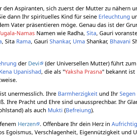
r den Aspiranten, sich zuerst der Mutter zu nähern u
e dann Ihr spirituelles Kind für seine
Erleuchtung
u
em Vater präsentieren möge. Genau das ist der Gr
Yugala-Namas
Namen wie Radha,
Sita
, Gauri voranste
a
, Sita
Rama
, Gauri
Shankar
,
Uma
Shankar,
Bhavani
Sh
ehrung
der
Devi
(der Universellen Mutter) führt zu
Kena Upanishad
, die als "
Yaksha Prasna
" bekannt ist
tweise.
ist unermesslich. Ihre
Barmherzigkeit
und Ihr
Segen
oß. Ihre Pracht und Ehre sind unaussprechbar. Ihr Gla
ohlstand) als auch
Mukti
(
Befreiung
).
offenem
Herzen
. Offenbare Ihr dein Herz in
Aufrichti
s Egoismus, Verschlagenheit, Eigennützigkeit und Uneh