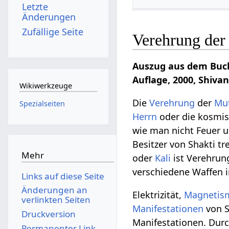
Letzte
Änderungen
Zufällige Seite
Verehrung der
Auszug aus dem Buch
Auflage, 2000, Shivan
Wikiwerkzeuge
Die
Verehrung
der
Mu
Spezialseiten
Herrn
oder die kosmi
wie man nicht Feuer 
Besitzer von Shakti tr
Mehr
oder
Kali
ist Verehru
verschiedene Waffen 
Links auf diese Seite
Änderungen an
Elektrizität,
Magnetis
verlinkten Seiten
Manifestationen
von S
Druckversion
Manifestationen. Durc
Permanenter Link