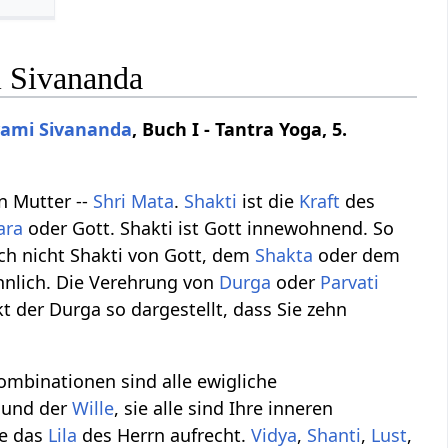
i Sivananda
ami
Sivananda
, Buch I - Tantra Yoga, 5.
n Mutter --
Shri
Mata
.
Shakti
ist die
Kraft
des
ara
oder Gott. Shakti ist Gott innewohnend. So
ch nicht Shakti von Gott, dem
Shakta
oder dem
ennlich. Die Verehrung von
Durga
oder
Parvati
kt der Durga so dargestellt, dass Sie zehn
ombinationen sind alle ewigliche
t und der
Wille
, sie alle sind Ihre inneren
ie das
Lila
des Herrn aufrecht.
Vidya
,
Shanti
,
Lust
,