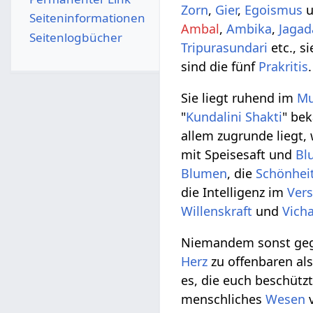
Zorn
,
Gier
,
Egoismus
u
Seiten­­informationen
Ambal
,
Ambika
,
Jaga
Seitenlogbücher
Tripurasundari
etc., s
sind die fünf
Prakritis
Sie liegt ruhend im
Mu
"
Kundalini Shakti
" bek
allem zugrunde liegt, w
mit Speisesaft und
Bl
Blumen
, die
Schönhei
die Intelligenz im
Ver
Willenskraft
und
Vich
Niemandem sonst gegen
Herz
zu offenbaren al
es, die euch beschützt
menschliches
Wesen
v