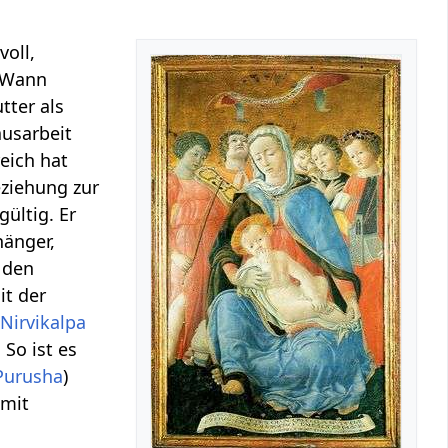
voll,
. Wann
tter als
ausarbeit
eich hat
eziehung zur
gültig. Er
hänger,
n den
it der
n
Nirvikalpa
So ist es
Purusha
)
 mit