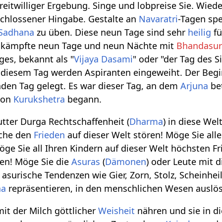
reitwilliger Ergebung. Singe und lobpreise Sie. Wied
schlossener Hingabe. Gestalte an
Navaratri
-Tagen spe
Sadhana
zu üben. Diese neun Tage sind sehr
heilig
f
 kämpfte neun Tage und neun Nächte mit
Bhandasu
es, bekannt als "
Vijaya Dasami
" oder "der Tag des 
iesem Tag werden Aspiranten eingeweiht. Der Beginn
den Tag gelegt. Es war dieser Tag, an dem
Arjuna
bet
von
Kurukshetra
begann.
tter Durga Rechtschaffenheit (
Dharma
) in diese Wel
lche den
Frieden
auf dieser Welt stören! Möge Sie all
öge Sie all Ihren Kindern auf dieser Welt höchsten
n! Möge Sie die
Asuras
(
Dämonen
) oder Leute mit 
surische Tendenzen wie Gier, Zorn, Stolz, Scheinheil
ha
repräsentieren, in den menschlichen Wesen auslö
mit der Milch göttlicher
Weisheit
nähren und sie in d