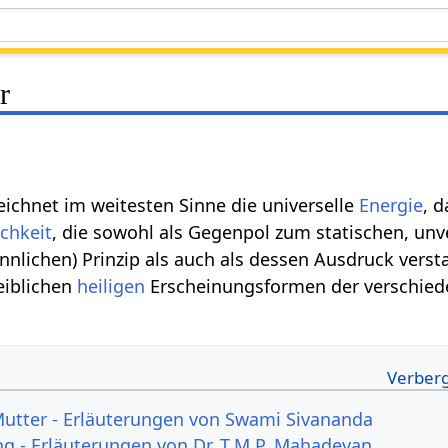
r
ichnet im weitesten Sinne die universelle
Energie
, 
chkeit
, die sowohl als Gegenpol zum statischen, unv
lichen) Prinzip als auch als dessen Ausdruck verst
eiblichen
heiligen
Erscheinungsformen der verschie
utter - Erläuterungen von Swami Sivananda
g - Erläuterungen von Dr. T.M.P. Mahadevan