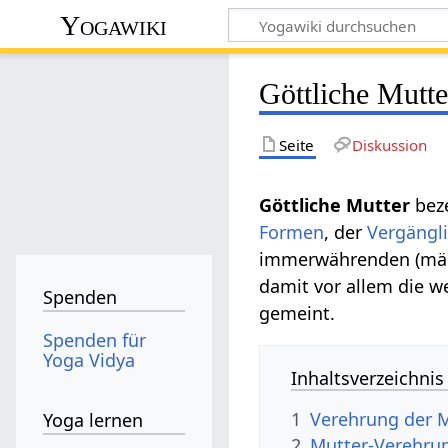
Yogawiki
Göttliche Mutte
Seite
Diskussion
Göttliche Mutter
beze
Formen
, der
Vergängli
immerwährenden (männ
damit vor allem die w
Spenden
gemeint.
Spenden für
Yoga Vidya
Inhaltsverzeichnis
1
Verehrung der M
Yoga lernen
2
Mutter-Verehrun