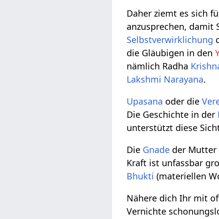
Daher ziemt es sich fü
anzusprechen, damit Si
Selbstverwirklichung
d
die Gläubigen in den
nämlich Radha
Krishn
Lakshmi
Narayana
.
Upasana
oder die
Ver
Die Geschichte in der
unterstützt diese Sich
Die
Gnade
der Mutter 
Kraft ist unfassbar gr
Bhukti
(materiellen W
Nähere dich Ihr mit 
Vernichte schonungslo