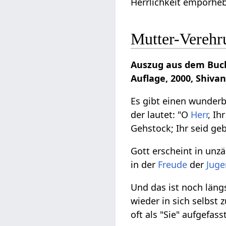
Herrlichkeit emporhe
Mutter-Verehr
Auszug aus dem Buch
Auflage, 2000, Shiva
Es gibt einen wunderb
der lautet: "O
Herr
, Ih
Gehstock; Ihr seid g
Gott erscheint in unz
in der
Freude
der
Jug
Und das ist noch längs
wieder in sich selbst
oft als "Sie" aufgefasst