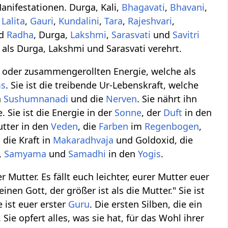
Manifestationen. Durga, Kali,
Bhagavati
,
Bhavani
,
,
Lalita
,
Gauri
,
Kundalini
,
Tara
,
Rajeshvari
,
nd
Radha
, Durga,
Lakshmi
,
Sarasvati
und
Savitri
e als Durga, Lakshmi und Sarasvati verehrt.
oder zusammengerollten Energie, welche als
ms
. Sie ist die treibende Ur-Lebenskraft, welche
n
Sushumna
nadi
und die
Nerven
. Sie nährt ihn
 Sie ist die Energie in der
Sonne
, der
Duft
in den
tter in den
Veden
, die
Farben
im
Regenbogen
,
 die Kraft in
Makaradhvaja
und Goldoxid, die
,
Samyama
und
Samadhi
in den
Yogis
.
utter. Es fällt euch leichter, eurer Mutter euer
nen Gott, der größer ist als die Mutter." Sie ist
e ist euer erster
Guru
. Die ersten Silben, die ein
). Sie opfert alles, was sie hat, für das Wohl ihrer