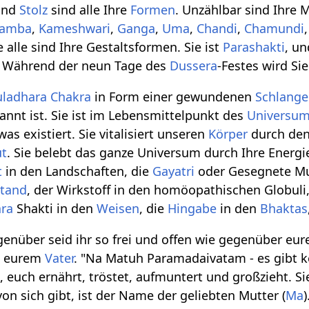
nd
Stolz
sind alle Ihre
Formen
. Unzählbar sind Ihre 
damba
,
Kameshwari
,
Ganga
,
Uma
,
Chandi
,
Chamundi
ie alle sind Ihre Gestaltsformen. Sie ist
Parashakti
, u
. Während der neun Tage des
Dussera
-Festes wird Si
ladhara Chakra
in Form einer gewundenen
Schlange
annt ist. Sie ist im Lebensmittelpunkt des
Universu
as existiert. Sie vitalisiert unseren
Körper
durch de
ut
. Sie belebt das ganze Universum durch Ihre Energie.
t
in den Landschaften, die
Gayatri
oder Gesegnete Mu
stand
, der Wirkstoff in den homöopathischen Globuli,
ara
Shakti in den
Weisen
, die
Hingabe
in den
Bhaktas
über seid ihr so frei und offen wie gegenüber eurer M
s eurem
Vater
. "Na Matuh Paramadaivatam - es gibt kei
, euch ernährt, tröstet, aufmuntert und großzieht. Si
on sich gibt, ist der Name der geliebten Mutter (
Ma