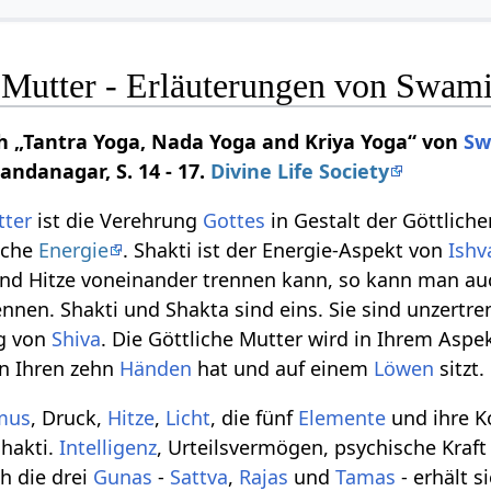
 Mutter - Erläuterungen von Swam
 „Tantra Yoga, Nada Yoga and Kriya Yoga“ von
Sw
andanagar, S. 14 - 17.
Divine Life Society
tter
ist die Verehrung
Gottes
in Gestalt der Göttliche
sche
Energie
. Shakti ist der Energie-Aspekt von
Ishv
und Hitze voneinander trennen kann, so kann man au
ennen. Shakti und Shakta sind eins. Sie sind unzertr
ng von
Shiva
. Die Göttliche Mutter wird in Ihrem Aspe
in Ihren zehn
Händen
hat und auf einem
Löwen
sitzt.
mus
, Druck,
Hitze
,
Licht
, die fünf
Elemente
und ihre K
hakti.
Intelligenz
, Urteilsvermögen, psychische Kraf
h die drei
Gunas
-
Sattva
,
Rajas
und
Tamas
- erhält s