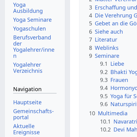
Yoga
3
Erschaffung und
Ausbildung
4
Die Verehrung G
Yoga Seminare
5
Gebet an die Gö
Yogaschulen
6
Siehe auch
Berufsverband
7
Literatur
der
8
Weblinks
Yogalehrer/inne
n
9
Seminare
9.1
Liebe
Yogalehrer
Verzeichnis
9.2
Bhakti Yo
9.3
Frauen
9.4
Hormony
Navigation
9.5
Yoga für 
Hauptseite
9.6
Naturspir
Gemeinschafts­
10
Multimedia
portal
10.1
Navaratr
Aktuelle
10.2
Devi Ma
Ereignisse