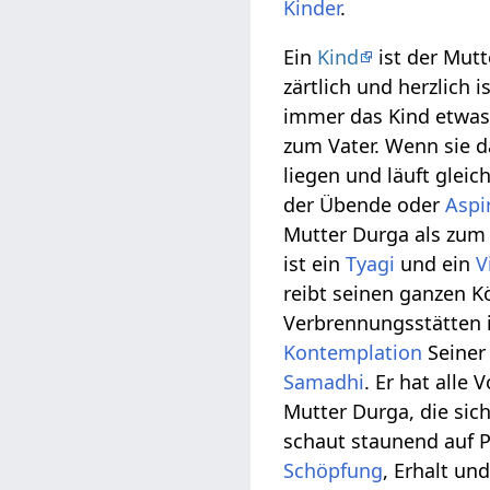
Kinder
.
Ein
Kind
ist der Mutte
zärtlich und herzlich
immer das Kind etwas 
zum Vater. Wenn sie da
liegen und läuft glei
der Übende oder
Aspi
Mutter Durga als zum 
ist ein
Tyagi
und ein
V
reibt seinen ganzen K
Verbrennungsstätten 
Kontemplation
Seiner 
Samadhi
. Er hat alle
Mutter Durga, die sic
schaut staunend auf Pr
Schöpfung
, Erhalt un