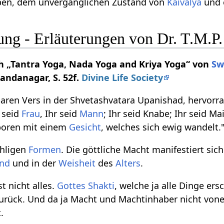
ben, dem unvergänglichen Zustand von
Kaivalya
und 
ung - Erläuterungen von Dr. T.M.
 „Tantra Yoga, Nada Yoga and Kriya Yoga“ von
Sw
nandanagar, S. 52f.
Divine Life Society
aren Vers in der Shvetashvatara Upanishad, hervorr
r seid
Frau
, Ihr seid
Mann
; Ihr seid Knabe; Ihr seid Ma
eboren mit einem
Gesicht
, welches sich ewig wandelt.
ähligen
Formen
. Die göttliche Macht manifestiert sic
end
und in der
Weisheit
des
Alters
.
t nicht alles.
Gottes
Shakti
, welche ja alle Dinge ers
 zurück. Und da ja Macht und Machtinhaber nicht von
.