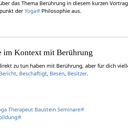
Verstehe etwas mehr über das Thema Berührung‏‎ in diesem kurze
 Standpunkt der
Yoga
Philosophie aus.
Einige Begriffe, die indirekt zu tun 
,
,
,
.
oga Therapeut Baustein Seminare
bildung