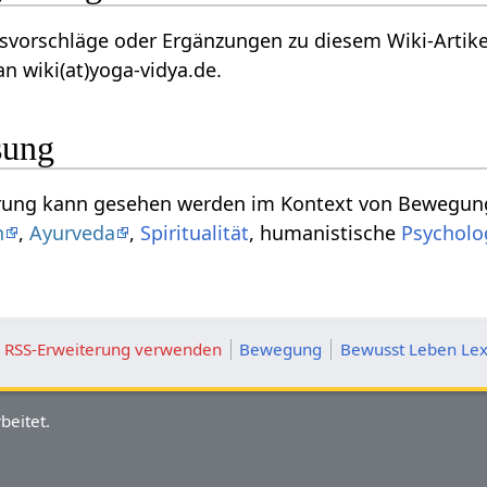
äge oder Ergänzungen zu diesem Wiki-Artikel zu Berührung‏‎ ? Wir f
n wiki(at)yoga-vidya.de.
sung
den vom Standpunkt
n
,
Ayurveda
,
Spiritualität
, humanistische
Psycholo
ie RSS-Erweiterung verwenden
Bewegung
Bewusst Leben Lex
beitet.