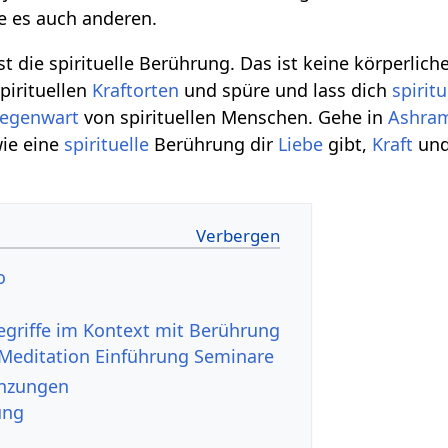
e es auch anderen.
t die spirituelle Berührung. Das ist keine körperlic
pirituellen
Kraftorten
und spüre und lass dich
spiritu
egenwart
von spirituellen Menschen. Gehe in
Ashra
ie eine
spirituelle
Berührung dir
Liebe
gibt,
Kraft
und
deo
Meditation Einführung Seminare
‏‎ Ergänzungen
ung