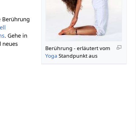
he Berührung
ell
ms
. Gehe in
 neues
Berührung‏‎ - erläutert vom
Yoga
Standpunkt aus