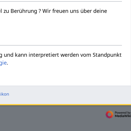
reuen uns über deine
gie
.
ikon