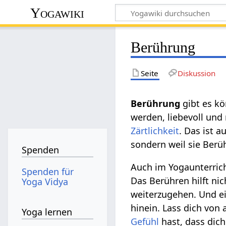
Yogawiki
Berührung
Seite
Diskussion
Berührung‏‎
gibt es k
werden, liebevoll und
Zärtlichkeit
. Das ist a
sondern weil sie Ber
Spenden
Auch im Yogaunterric
Spenden für
Das Berühren hilft ni
Yoga Vidya
weiterzugehen. Und e
hinein. Lass dich von
Yoga lernen
Gefühl
hast, dass dich