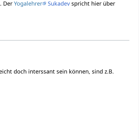
n Vortrag. Der
Yogalehrer
Sukadev
spricht hier über
haben mit Berührung‏‎, aber für dich vielleicht doch interssant sein können, sind z.B.