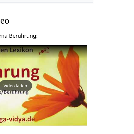
‎ Video
Videovortrag zum Thema Berührung‏‎:
Video laden