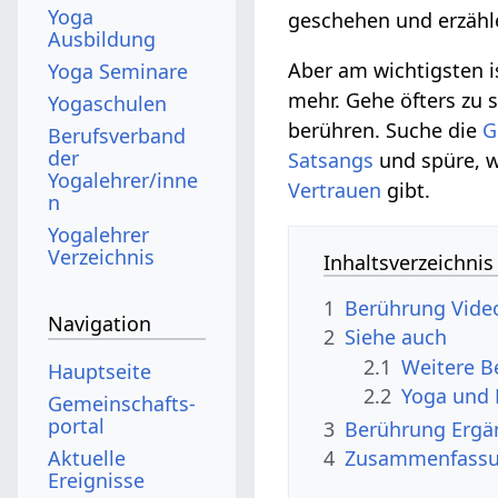
Yoga
geschehen und erzähl
Ausbildung
Aber am wichtigsten is
Yoga Seminare
mehr. Gehe öfters zu s
Yogaschulen
berühren. Suche die
G
Berufsverband
der
Satsangs
und spüre, w
Yogalehrer/inne
Vertrauen
gibt.
n
Yogalehrer
Verzeichnis
Inhaltsverzeichnis
1
Berührung‏‎ Vi
Navigation
2
Siehe auch
2.1
Hauptseite
2.2
Yoga und 
Gemeinschafts­
portal
3
Berührung
Aktuelle
4
Zusammenfass
Ereignisse