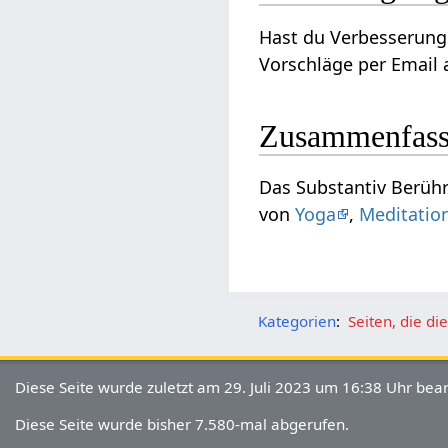
Hast du Verbesserungsvorschl
Vorschläge per Email a
Zusammenfas
Das Substantiv Berührung‏‎ kann gesehen werden im Kontext von Bewegung und kann interpretiert wer
von
Yoga
,
Meditatio
Kategorien
:
Seiten, die d
Diese Seite wurde zuletzt am 29. Juli 2023 um 16:38 Uhr bear
Diese Seite wurde bisher 7.580-mal abgerufen.