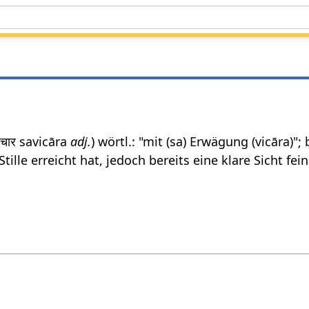
िचार savicāra
adj.
) wörtl.: "mit (sa) Erwägung (vicāra)"
 Stille erreicht hat, jedoch bereits eine klare Sicht