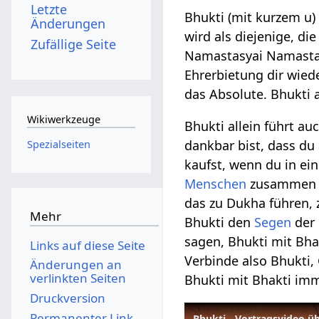
Letzte
Bhukti (mit kurzem u) 
Änderungen
wird als diejenige, di
Zufällige Seite
Namastasyai Namastas
Ehrerbietung dir wiede
das Absolute. Bhukti a
Wikiwerkzeuge
Bhukti allein führt au
dankbar bist, dass du
Spezialseiten
kaufst, wenn du in e
Menschen
zusammen bi
das zu Dukha führen, z
Mehr
Bhukti den
Segen
der 
sagen, Bhukti mit Bha
Links auf diese Seite
Verbinde also Bhukti,
Änderungen an
verlinkten Seiten
Bhukti mit Bhakti imm
Druckversion
Permanenter Link
Bhukti - Vortragsvideo ü