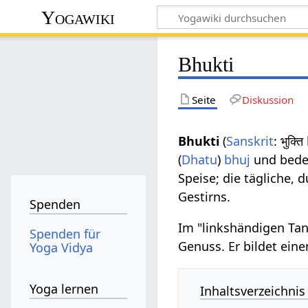
Yogawiki
Bhukti
Seite
Diskussion
Bhukti
(
Sanskrit
: भुक्
(
Dhatu
)
bhuj
und bedeu
Speise; die tägliche,
Gestirns.
Spenden
Im "linkshändigen Tant
Spenden für
Genuss. Er bildet ei
Yoga Vidya
Yoga lernen
Inhaltsverzeichnis