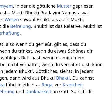
tmyam
, in der die göttliche
Mutter
gepriesen
uteshu Mukti Bhukti Pradayini Namastasyai
len
Wesen
sowohl Bhukti als auch Mukti,
t die
Befreiung
. Bhukti ist das Relative, Mukti ist
erhaftung
.
st, also wenn du genießt, gilt es, dass du
, wenn du trinkst, wenn du etwas Schönes dir
 wohliges Bett hast, wenn du mit einem
bei nicht verhaftet, wenn du verhaftet bist, kann
n jedem Bhukti, Göttliches, siehst, in jedem
egen, dann wird aus Bhukti
Bhakti
. Du kannst
eka
führt letztlich zu
Roga
, zur
Krankheit
.
rehrung
und
Dankbarkeit
an Gott. So hilft dir