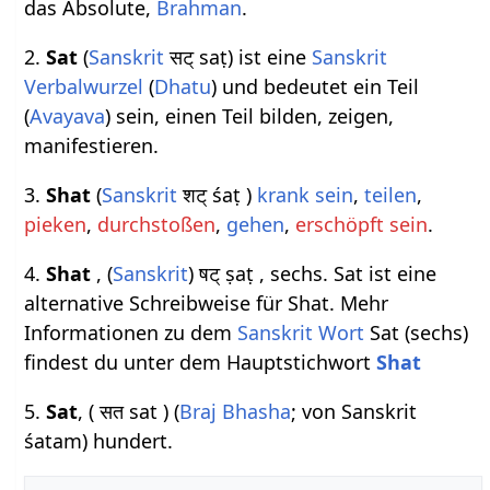
das Absolute,
Brahman
.
2.
Sat
(
Sanskrit
सट् saṭ) ist eine
Sanskrit
Verbalwurzel
(
Dhatu
) und bedeutet ein Teil
(
Avayava
) sein, einen Teil bilden, zeigen,
manifestieren.
3.
Shat
(
Sanskrit
शट् śaṭ )
krank sein
,
teilen
,
pieken
,
durchstoßen
,
gehen
,
erschöpft sein
.
4.
Shat
, (
Sanskrit
) षट् ṣaṭ , sechs. Sat ist eine
alternative Schreibweise für Shat. Mehr
Informationen zu dem
Sanskrit Wort
Sat (sechs)
findest du unter dem Hauptstichwort
Shat
5.
Sat
, ( सत sat ) (
Braj Bhasha
; von Sanskrit
śatam) hundert.