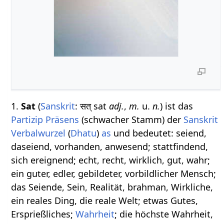
1.
Sat
(
Sanskrit
: सत् sat
adj.
,
m.
u.
n.
) ist das
Partizip Präsens
(schwacher Stamm) der
Sanskrit
Verbalwurzel
(
Dhatu
)
as
und bedeutet: seiend,
daseiend, vorhanden, anwesend; stattfindend,
sich ereignend; echt, recht, wirklich, gut, wahr;
ein guter, edler, gebildeter, vorbildlicher Mensch;
das Seiende, Sein, Realität, brahman, Wirkliche,
ein reales Ding, die reale Welt; etwas Gutes,
Ersprießliches;
Wahrheit
; die höchste Wahrheit,