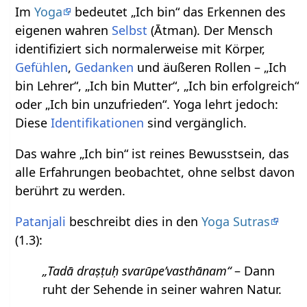
Im
Yoga
bedeutet „Ich bin“ das Erkennen des
eigenen wahren
Selbst
(Ātman). Der Mensch
identifiziert sich normalerweise mit Körper,
Gefühlen
,
Gedanken
und äußeren Rollen – „Ich
bin Lehrer“, „Ich bin Mutter“, „Ich bin erfolgreich“
oder „Ich bin unzufrieden“. Yoga lehrt jedoch:
Diese
Identifikationen
sind vergänglich.
Das wahre „Ich bin“ ist reines Bewusstsein, das
alle Erfahrungen beobachtet, ohne selbst davon
berührt zu werden.
Patanjali
beschreibt dies in den
Yoga Sutras
(1.3):
„Tadā draṣṭuḥ svarūpe’vasthānam“
– Dann
ruht der Sehende in seiner wahren Natur.