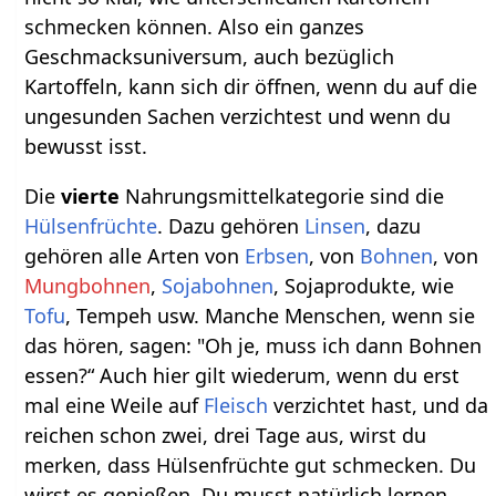
schmecken können. Also ein ganzes
Geschmacksuniversum, auch bezüglich
Kartoffeln, kann sich dir öffnen, wenn du auf die
ungesunden Sachen verzichtest und wenn du
bewusst isst.
Die
vierte
Nahrungsmittelkategorie sind die
Hülsenfrüchte
. Dazu gehören
Linsen
, dazu
gehören alle Arten von
Erbsen
, von
Bohnen
, von
Mungbohnen
,
Sojabohnen
, Sojaprodukte, wie
Tofu
, Tempeh usw. Manche Menschen, wenn sie
das hören, sagen: "Oh je, muss ich dann Bohnen
essen?“ Auch hier gilt wiederum, wenn du erst
mal eine Weile auf
Fleisch
verzichtet hast, und da
reichen schon zwei, drei Tage aus, wirst du
merken, dass Hülsenfrüchte gut schmecken. Du
wirst es genießen. Du musst natürlich lernen,