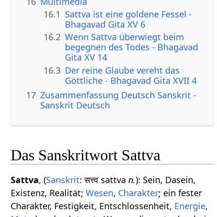
16
Multimedia
16.1
Sattva ist eine goldene Fessel -
Bhagavad Gita XV 6
16.2
Wenn Sattva überwiegt beim
begegnen des Todes - Bhagavad
Gita XV 14
16.3
Der reine Glaube vereht das
Göttliche - Bhagavad Gita XVII 4
17
Zusammenfassung Deutsch Sanskrit -
Sanskrit Deutsch
Das Sanskritwort Sattva
Sattva
, (
Sanskrit
: सत्त्व sattva
n.
): Sein, Dasein,
Existenz, Realität;
Wesen
,
Charakter
; ein fester
Charakter, Festigkeit, Entschlossenheit,
Energie
,