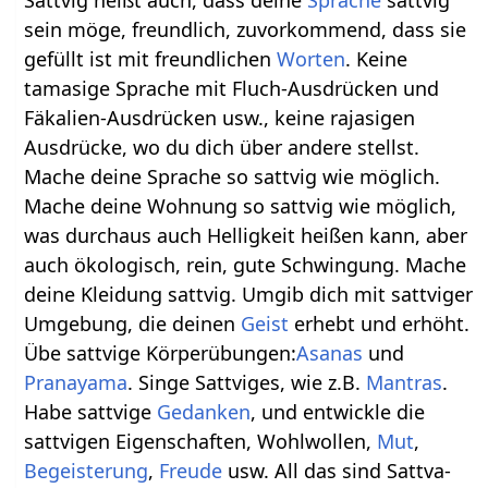
Sattvig heißt auch, dass deine
Sprache
sattvig
sein möge, freundlich, zuvorkommend, dass sie
gefüllt ist mit freundlichen
Worten
. Keine
tamasige Sprache mit Fluch-Ausdrücken und
Fäkalien-Ausdrücken usw., keine rajasigen
Ausdrücke, wo du dich über andere stellst.
Mache deine Sprache so sattvig wie möglich.
Mache deine Wohnung so sattvig wie möglich,
was durchaus auch Helligkeit heißen kann, aber
auch ökologisch, rein, gute Schwingung. Mache
deine Kleidung sattvig. Umgib dich mit sattviger
Umgebung, die deinen
Geist
erhebt und erhöht.
Übe sattvige Körperübungen:
Asanas
und
Pranayama
. Singe Sattviges, wie z.B.
Mantras
.
Habe sattvige
Gedanken
, und entwickle die
sattvigen Eigenschaften, Wohlwollen,
Mut
,
Begeisterung
,
Freude
usw. All das sind Sattva-