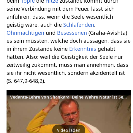
beim
Topfe
die
Hitze
zustande kommt durch
seine Verbindung mit dem Feuer, lässt sich
anführen, dass, wenn die Seele wesentlich
geistig wäre, auch die
Schlafenden
,
Ohnmächtigen
und
Besessenen
(Graha-Avishta)
es sein müssten, welche doch aussagen, dass sie
in ihrem Zustande keine
Erkenntnis
gehabt
hätten. Also: weil die Geistigkeit der Seele nur
zeitweilig zukommt, muss man annehmen, dass
sie ihr nicht wesentlich, sondern akzidentell ist
(S. 647,9-648,2).
Vedanta-Lehre von Shankara: Deine Wahre Natur ist Sein Wissen und Glückseligkeit
Video laden