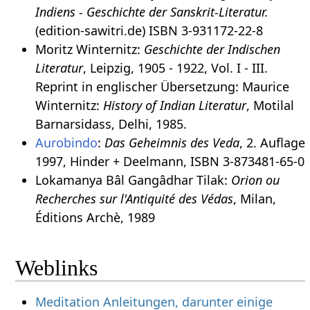
Indiens - Geschichte der Sanskrit-Literatur.
(edition-sawitri.de) ISBN 3-931172-22-8
Moritz Winternitz:
Geschichte der Indischen
Literatur
, Leipzig, 1905 - 1922, Vol. I - III.
Reprint in englischer Übersetzung: Maurice
Winternitz:
History of Indian Literatur
, Motilal
Barnarsidass, Delhi, 1985.
Aurobindo
:
Das Geheimnis des Veda
, 2. Auflage
1997, Hinder + Deelmann, ISBN 3-873481-65-0
Lokamanya Bâl Gangâdhar Tilak:
Orion ou
Recherches sur l'Antiquité des Védas
, Milan,
Éditions Archè, 1989
Weblinks
Meditation Anleitungen, darunter einige