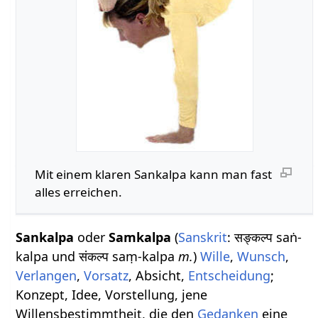
Mit einem klaren Sankalpa kann man fast
alles erreichen.
Sankalpa
oder
Samkalpa
(
Sanskrit
: सङ्कल्प saṅ-
kalpa und संकल्प saṃ-kalpa
m.
)
Wille
,
Wunsch
,
Verlangen
,
Vorsatz
, Absicht,
Entscheidung
;
Konzept, Idee, Vorstellung, jene
Willensbestimmtheit, die den
Gedanken
eine