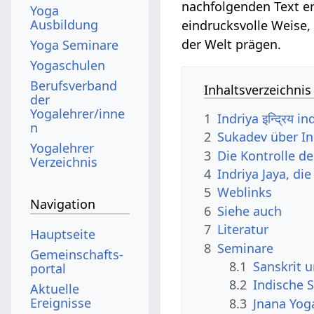
nachfolgenden Text e
Yoga
Ausbildung
eindrucksvolle Weise,
der Welt prägen.
Yoga Seminare
Yogaschulen
Berufsverband
Inhaltsverzeichnis
der
Yogalehrer/inne
1
Indriya इन्द्रिय 
n
2
Sukadev über In
Yogalehrer
3
Die Kontrolle de
Verzeichnis
4
Indriya Jaya, d
5
Weblinks
Navigation
6
Siehe auch
7
Literatur
Hauptseite
8
Seminare
Gemeinschafts­
8.1
Sanskrit 
portal
8.2
Indische S
Aktuelle
Ereignisse
8.3
Jnana Yog