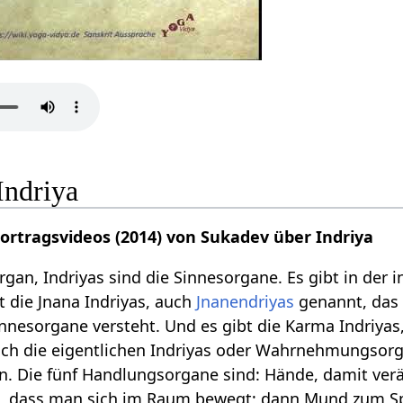
Indriya
Vortragsvideos (2014) von Sukadev über Indriya
organ, Indriyas sind die Sinnesorgane. Es gibt in der
t die Jnana Indriyas, auch
Jnanendriyas
genannt, das
nnesorgane versteht. Und es gibt die Karma Indriyas
auch die eigentlichen Indriyas oder Wahrnehmungsor
n. Die fünf Handlungsorgane sind: Hände, damit verä
, dass man sich im Raum bewegt; dann Mund zum S