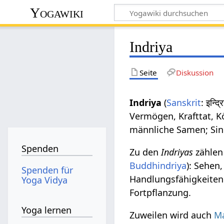
Yogawiki
Indriya
Seite
Diskussion
Indriya
(
Sanskrit
: इन्द
Vermögen, Krafttat, Kö
männliche Samen; Sin
Spenden
Zu den
Indriyas
zählen
Buddhindriya
): Sehen
Spenden für
Handlungsfähigkeiten
Yoga Vidya
Fortpflanzung.
Yoga lernen
Zuweilen wird auch
M