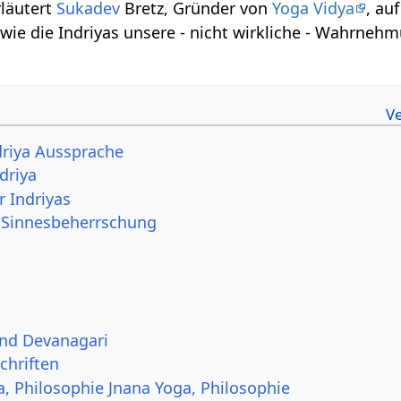
rläutert
Sukadev
Bretz, Gründer von
Yoga Vidya
, auf
 wie die Indriyas unsere - nicht wirkliche - Wahrneh
indriya Aussprache
driya
r Indriyas
ie Sinnesbeherrschung
und Devanagari
chriften
a, Philosophie Jnana Yoga, Philosophie