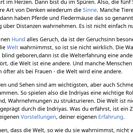
rt im Herzen. Dann bist du im Spüren. Also, die fün
ere Art von Denken wiederum die
Sinne
. Manche Tier
 dann haben Pferde und Fledermäuse das so genannt
 über Distanzen wahrnehmen. Es ist nicht einfach nu
einen
Hund
alles Geruch, da ist der Geruchsinn besonde
die
Welt
wahrnimmst, so ist sie nicht wirklich. Die W
blind geboren,dann ist die Welterfahrung eine an
hört, die Welt ist eine andere. Und manche Mensche
öfter als bei Frauen - die Welt wird eine andere.
ören und Sehen sind am wichtigsten, aber auch Schm
mmen. So spielen also die Indriyas eine wichtige Rol
ind, Wahrnehmungen zu strukturieren. Die Welt ist ni
geprägt durch die Indriyas. Was du erfährst, ist ei
 eigenen
Vorstellungen
, deiner eigenen
Erfahrung
.
ehen, dass die Welt, so wie du sie wahrnimmst, nicht wi