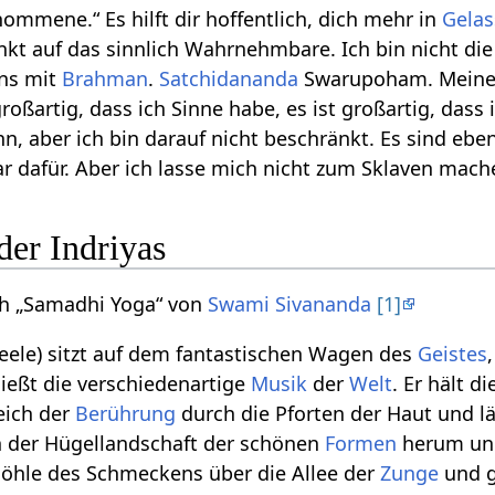
ommene.“ Es hilft dir hoffentlich, dich mehr in
Gelas
änkt auf das sinnlich Wahrnehmbare. Ich bin nicht di
ins mit
Brahman
.
Satchidananda
Swarupoham. Meine 
 großartig, dass ich Sinne habe, es ist großartig, da
n, aber ich bin darauf nicht beschränkt. Es sind ebe
ar dafür. Aber ich lasse mich nicht zum Sklaven mach
der Indriyas
h „Samadhi Yoga“ von
Swami Sivananda
[1]
Seele) sitzt auf dem fantastischen Wagen des
Geistes
ießt die verschiedenartige
Musik
der
Welt
. Er hält d
eich der
Berührung
durch die Pforten der Haut und lä
in der Hügellandschaft der schönen
Formen
herum und 
e Höhle des Schmeckens über die Allee der
Zunge
und g