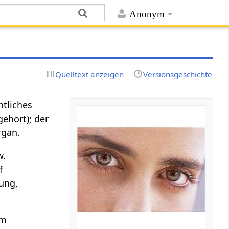
Anonym
Quelltext anzeigen
Versionsgeschichte
ntliches
gehört); der
rgan.
w.
f
dung,
Im