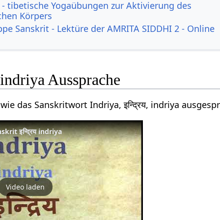
- tibetische Yogaübungen zur Aktivierung des
ichen Körpers
ppe Sanskrit - Lektüre der AMRITA SIDDHI 2 - Online
य indriya Aussprache
wie das Sanskritwort Indriya, इन्द्रिय, indriya ausges
rit इन्द्रिय indriya
Video laden