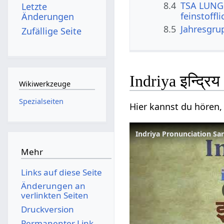
8.4
TSA LUNG 
Letzte
feinstoffl
Änderungen
8.5
Jahresgru
Zufällige Seite
Indriya इन्द्रि
Wikiwerkzeuge
Spezialseiten
Hier kannst du hören, 
Indriya Pronunciation Sansk
Mehr
Links auf diese Seite
Änderungen an
verlinkten Seiten
Druckversion
Permanenter Link