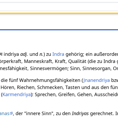
्रिय indriya
adj.
und
n.
) zu
Indra
gehörig; ein außerorde
rperkraft, Manneskraft, Kraft, Qualität (die zu Indra 
nesfähigkeit, Sinnesvermögen; Sinn, Sinnesorgan, O
 die fünf Wahrnehmungsfähigkeiten (
Jnanendriya
bz
, Hören, Riechen, Schmecken, Tasten und aus den fün
 (
Karmendriya
): Sprechen, Greifen, Gehen, Ausschei
anas
, der "innere Sinn", zu den
Indriyas
gerechnet. 