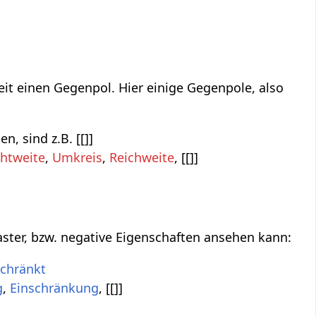
eit einen Gegenpol. Hier einige Gegenpole, also
, sind z.B. [[]]
chtweite
,
Umkreis
,
Reichweite
, [[]]
aster, bzw. negative Eigenschaften ansehen kann:
schränkt
g
,
Einschränkung
, [[]]