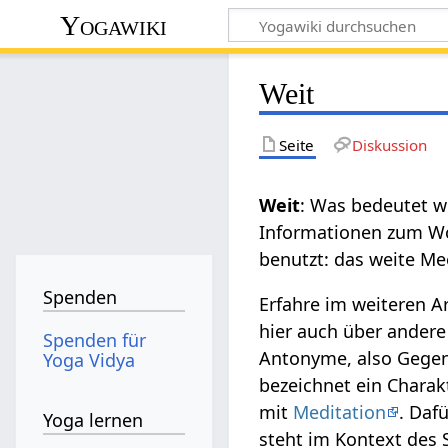
Yogawiki
Weit
Seite
Diskussion
Weit
: Was bedeutet w
Informationen zum Wor
benutzt: das weite Mee
Spenden
Erfahre im weiteren A
hier auch über andere
Spenden für
Antonyme, also Gegent
Yoga Vidya
bezeichnet ein Chara
mit
Meditation
. Daf
Yoga lernen
steht im Kontext des