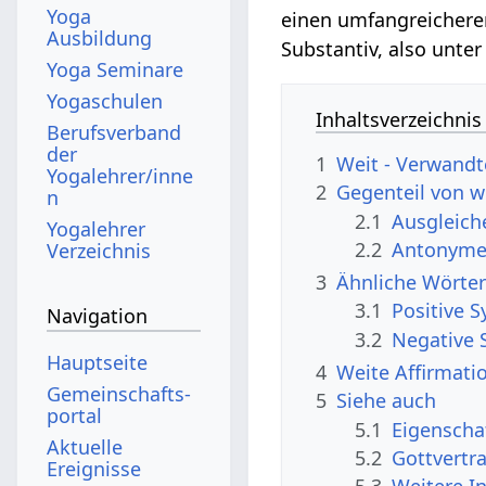
Yoga
einen umfangreicheren
Ausbildung
Substantiv, also unte
Yoga Seminare
Yogaschulen
Inhaltsverzeichnis
Berufsverband
der
1
Weit - Verwandt
Yogalehrer/inne
2
Gegenteil von w
n
2.1
Ausgleic
Yogalehrer
2.2
Antonyme,
Verzeichnis
3
Ähnliche Wörter
3.1
Positive 
Navigation
3.2
Negative 
Hauptseite
4
Weite Affirmati
Gemeinschafts­
5
Siehe auch
portal
5.1
Eigenscha
Aktuelle
5.2
Gottvertr
Ereignisse