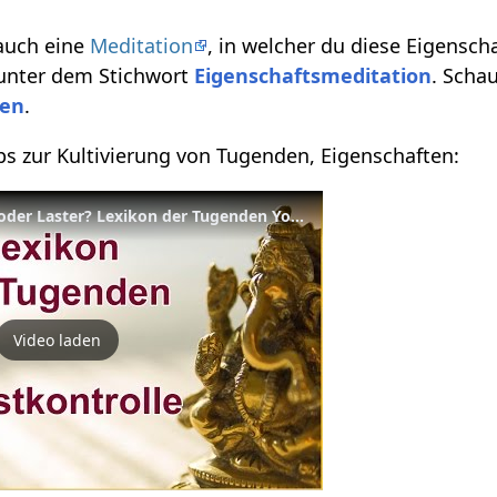
 auch eine
Meditation
, in welcher du diese Eigensch
 unter dem Stichwort
Eigenschaftsmeditation
. Scha
ten
.
pps zur Kultivierung von Tugenden, Eigenschaften:
Selbstkontrolle - Tugend oder Laster? Lexikon der Tugenden Yoga Vidya
Video laden