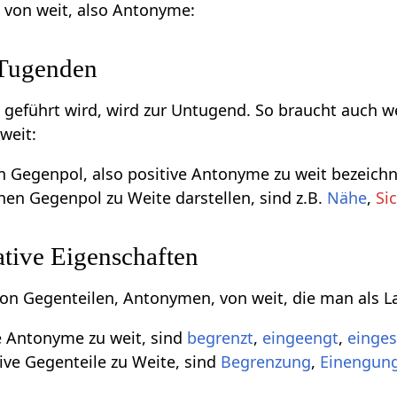
e von weit, also Antonyme:
 Tugenden
m geführt wird, wird zur Untugend. So braucht auch w
weit:
n Gegenpol, also positive Antonyme zu weit bezeichnen
inen Gegenpol zu Weite darstellen, sind z.B.
Nähe
,
Si
tive Eigenschaften
 von Gegenteilen, Antonymen, von weit, die man als L
e Antonyme zu weit, sind
begrenzt
,
eingeengt
,
einge
ive Gegenteile zu Weite, sind
Begrenzung
,
Einengun