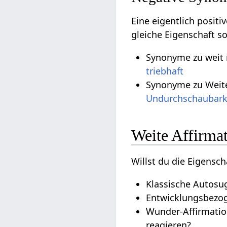
Eine eigentlich posit
gleiche Eigenschaft s
Synonyme zu weit m
triebhaft
Synonyme zu Weite
Undurchschaubark
Weite Affirma
Willst du die Eigensch
Klassische Autosug
Entwicklungsbezoge
Wunder-Affirmatio
reagieren?