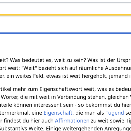
eit? Was bedeutet es, weit zu sein? Was ist der Ursp
t weit: "Weit" bezieht sich auf räumliche Ausdehnu
r, ein weites Feld, etwas ist weit hergeholt, jemand is
rtikel mehr zum Eigenschaftswort weit, was es bede
 Wörter, die mit weit in Verbindung stehen, gleich
eile können interessent sein - so bekommst du hier 
ktermerkmal, eine
Eigenschaft
, die man als
Tugend
se
ür findest du hier auch
Affirmationen
zu weit sowie T
 Substantivs Weite. Einige weitergehenden Anregung