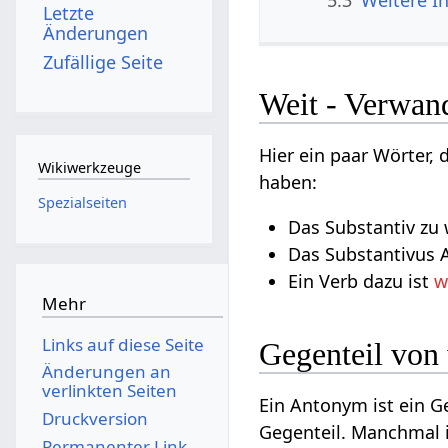
5.3
Weitere I
Letzte
Änderungen
Zufällige Seite
Weit - Verwand
Hier ein paar Wörter,
Wikiwerkzeuge
haben:
Spezialseiten
Das Substantiv zu w
Das Substantivus A
Ein Verb dazu ist
w
Mehr
Links auf diese Seite
Gegenteil von
Änderungen an
verlinkten Seiten
Ein Antonym ist ein 
Druckversion
Gegenteil. Manchmal 
Permanenter Link