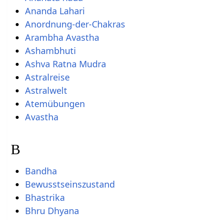
Ananda Lahari
Anordnung-der-Chakras
Arambha Avastha
Ashambhuti
Ashva Ratna Mudra
Astralreise
Astralwelt
Atemübungen
Avastha
B
Bandha
Bewusstseinszustand
Bhastrika
Bhru Dhyana