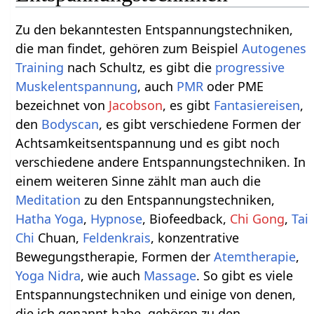
Zu den bekanntesten Entspannungstechniken,
die man findet, gehören zum Beispiel
Autogenes
Training
nach Schultz, es gibt die
progressive
Muskelentspannung
, auch
PMR
oder PME
bezeichnet von
Jacobson
, es gibt
Fantasiereisen
,
den
Bodyscan
, es gibt verschiedene Formen der
Achtsamkeitsentspannung und es gibt noch
verschiedene andere Entspannungstechniken. In
einem weiteren Sinne zählt man auch die
Meditation
zu den Entspannungstechniken,
Hatha Yoga
,
Hypnose
, Biofeedback,
Chi Gong
,
Tai
Chi
Chuan,
Feldenkrais
, konzentrative
Bewegungstherapie, Formen der
Atemtherapie
,
Yoga Nidra
, wie auch
Massage
. So gibt es viele
Entspannungstechniken und einige von denen,
die ich genannt habe, gehören zu den