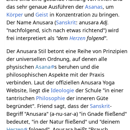
das sehr genaue Ausführen der
Asanas
, um
Körper
und
Geist
in Konzentration zu bringen.
Der Name Anusara (
Sanskrit
: anusara
Adj.
"nachfolgend, sich nach etwas richtend") wird
frei interpretiert als
"dem
Herzen
folgend"
.
Der Anusara Stil betont eine Reihe von Prinzipien
der universellen Ordnung, auf denen alle
physischen
Asana
s beruhen und die
philosophischen Aspekte mit der Praxis
verbinden. Laut der offiziellen Anusara Yoga
Website, liegt die
Ideologie
der Schule "in einer
tantrischen
Philosophie
der inneren Güte
begründet". Friend sagt, dass der
Sanskrit
-
Begriff "Anusara" (a-nu-sar-a) "in Gnade fließend"
bedeutet, "in der Natur fließend" und "deinem
Herzen
folgend". Anusara heißt "Brauch,