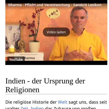
Dharma - Pflicht und Verantwortung - Sanskrit Lexikon
Video laden
YouTube
Indien - der Ursprung der
Religionen
Die religiöse Historie der
Welt
sagt uns, dass seit
uralter
Zeit
,
Indien
das Zuhause von großen