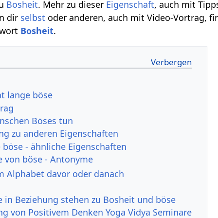
u
Bosheit
. Mehr zu dieser
Eigenschaft
, auch mit Tipp
n dir
selbst
oder anderen, auch mit Video-Vortrag, fi
hwort
Bosheit
.
ht lange böse
trag
nschen Böses tun
ng zu anderen Eigenschaften
böse - ähnliche Eigenschaften
e von böse - Antonyme
m Alphabet davor oder danach
ie in Beziehung stehen zu Bosheit und böse
ng von Positivem Denken Yoga Vidya Seminare