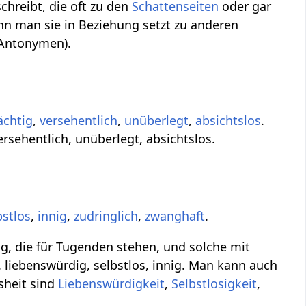
chreibt, die oft zu den
Schattenseiten
oder gar
nn man sie in Beziehung setzt zu anderen
(Antonymen).
ächtig
,
versehentlich
,
unüberlegt
,
absichtslos
.
ersehentlich, unüberlegt, absichtslos.
bstlos
,
innig
,
zudringlich
,
zwanghaft
.
g, die für Tugenden stehen, und solche mit
 liebenswürdig, selbstlos, innig. Man kann auch
sheit sind
Liebenswürdigkeit
,
Selbstlosigkeit
,