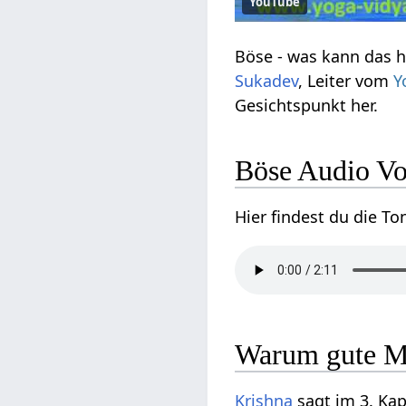
YouTube
Böse - was kann das h
Sukadev
, Leiter vom
Y
Gesichtspunkt her.
Böse Audio Vo
Hier findest du die T
Warum gute M
Krishna
sagt im 3. Kap