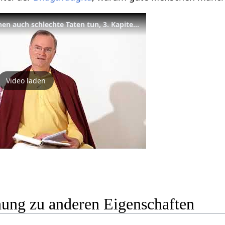
Warum spirituelle Menschen auch schlechte Taten tun, 3. Kapitel, Vers 36 der Bhagavad Gita –YVS232
Video laden
hung zu anderen Eigenschaften