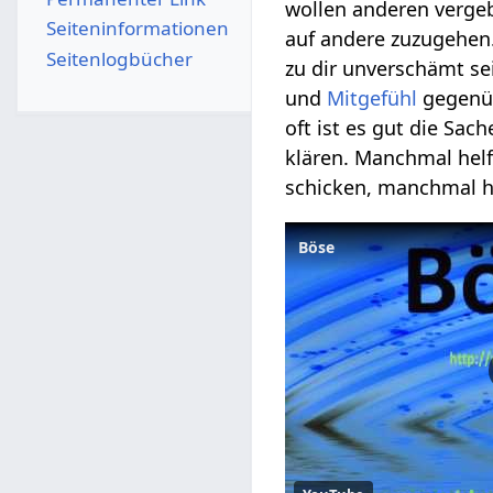
wollen anderen vergebe
Seiten­­informationen
auf andere zuzugehen
Seitenlogbücher
zu dir unverschämt se
und
Mitgefühl
gegenüb
oft ist es gut die Sac
klären. Manchmal helf
schicken, manchmal hi
Böse