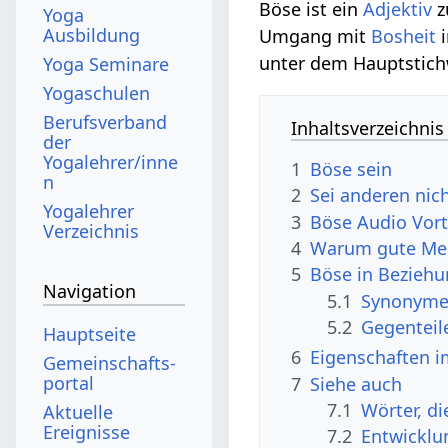
Böse ist ein
Adjektiv
z
Yoga
Ausbildung
Umgang mit
Bosheit
i
unter dem Hauptstic
Yoga Seminare
Yogaschulen
Berufsverband
Inhaltsverzeichnis
der
Yogalehrer/inne
1
Böse sein
n
2
Sei anderen nic
Yogalehrer
3
Böse Audio Vor
Verzeichnis
4
Warum gute Me
5
Böse in Beziehu
Navigation
5.1
Synonyme 
5.2
Gegenteil
Hauptseite
6
Eigenschaften i
Gemeinschafts­
portal
7
Siehe auch
7.1
Wörter, d
Aktuelle
Ereignisse
7.2
Entwicklu