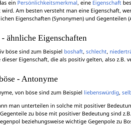
 das ein
Persönlichkeitsmerkmal
, eine
Eigenschaft
bes
 wird. Am besten versteht man eine Eigenschaft, we
nlichen Eigenschaften (Synonymen) und Gegenteilen 
- ähnliche Eigenschaften
v böse sind zum Beispiel
boshaft
,
schlecht
,
niedertr
ieser Eigenschaft, die als positiv gelten, also z.B. v
 böse - Antonyme
nyme, von böse sind zum Beispiel
liebenswürdig
,
sel
n man unterteilen in solche mit positiver Bedeutun
Gegenteile zu böse mit positiver Bedeutung sind z.B.
 Gegenpol beziehungsweise wichtige Gegenpole zu Bo