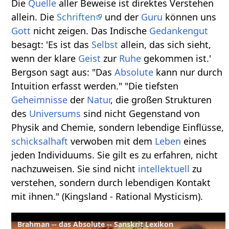
Die
Quelle
aller Beweise ist direktes Verstehen
allein. Die
Schriften
und der
Guru
können uns
Gott
nicht zeigen. Das Indische
Gedankengut
besagt: 'Es ist das
Selbst
allein, das sich sieht,
wenn der klare
Geist
zur
Ruhe
gekommen ist.'
Bergson sagt aus: "Das
Absolute
kann nur durch
Intuition erfasst werden." "Die tiefsten
Geheimnisse
der
Natur
, die großen Strukturen
des
Universums
sind nicht Gegenstand von
Physik and Chemie, sondern lebendige Einflüsse,
schicksalhaft
verwoben mit dem
Leben
eines
jeden Individuums. Sie gilt es zu erfahren, nicht
nachzuweisen. Sie sind nicht
intellektuell
zu
verstehen, sondern durch lebendigen Kontakt
mit ihnen." (Kingsland - Rational Mysticism).
Brahman -- das Absolute -- Sanskrit Lexikon