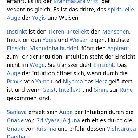
erfährt. Es ist der
Brahmakara Vritti
der
Vedantins gleich. Es ist das dritte, das
spirituelle
Auge
der
Yogis
und Weisen.
Instinkt
ist den
Tieren
,
Intellekt
den
Menschen
,
Intuition den
Yogis
und
Weisen
eigen. Höchste
Einsicht
,
Vishuddha
buddhi
, führt den
Aspirant
zum Tor der Intuition. Intuition steht der Einsicht
nicht im
Wege
. Sie transzendiert
Einsicht
. Das
Auge
der Intuition öffnet sich, wenn durch die
Praxis
von
Yama
und
Niyama
das
Herz
geläutert
ist und wenn
Geist
,
Intellekt
und
Sinne
zur
Ruhe
gekommen sind.
Sanjaya
erhielt sein
Auge
der Intuition durch die
Gnade
von
Sri
Vyasa
.
Arjuna
erhielt es durch die
Gnade
von
Krishna
und erfuhr dessen
Vishvarupa
Darshan
.