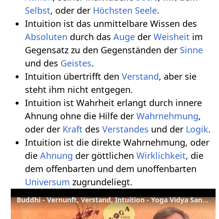
Selbst
, oder der
Höchsten Seele
.
Intuition ist das unmittelbare Wissen des
Absoluten
durch das
Auge
der
Weisheit
im
Gegensatz zu den Gegenständen der
Sinne
und des
Geistes
.
Intuition übertrifft den
Verstand
, aber sie
steht ihm nicht entgegen.
Intuition ist Wahrheit erlangt durch innere
Ahnung ohne die Hilfe der
Wahrnehmung
,
oder der
Kraft
des
Verstandes
und der
Logik
.
Intuition ist die direkte Wahrnehmung, oder
die
Ahnung
der göttlichen
Wirklichkeit
, die
dem offenbarten und dem unoffenbarten
Universum
zugrundeliegt.
Buddhi - Vernunft, Verstand, Intuition - Yoga Vidya Sanskrit Lexikon