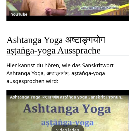
YouTube
Ashtanga Yoga अष्टाङ्गयोग
aṣṭāṅga-yoga Aussprache
Hier kannst du hören, wie das Sanskritwort
Ashtanga Yoga, अष्टाङ्गयोग, aṣṭāṅga-yoga
ausgesprochen wird:
Ashtanga Yoga अष्टाङ्गयोग aṣṭāṅga yoga Sanskrit Pronunciation
Video laden