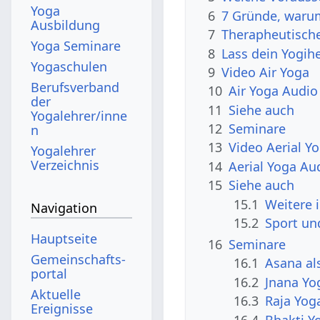
Yoga
6
7 Gründe, warum
Ausbildung
7
Therapheutische
Yoga Seminare
8
Lass dein Yogih
Yogaschulen
9
Video Air Yoga
Berufsverband
10
Air Yoga Audio
der
11
Siehe auch
Yogalehrer/inne
12
Seminare
n
13
Video Aerial Y
Yogalehrer
Verzeichnis
14
Aerial Yoga Au
15
Siehe auch
15.1
Weitere 
Navigation
15.2
Sport un
Hauptseite
16
Seminare
Gemeinschafts­
16.1
Asana al
portal
16.2
Jnana Yo
Aktuelle
16.3
Raja Yog
Ereignisse
16.4
Bhakti Y