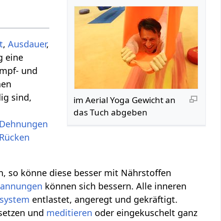
t
,
Ausdauer
,
g eine
umpf- und
nen
ig sind,
im Aerial Yoga Gewicht an
das Tuch abgeben
Dehnungen
Rücken
, so könne diese besser mit Nährstoffen
pannungen
können sich bessern. Alle inneren
system
entlastet, angeregt und gekräftigt.
nsetzen und
meditieren
oder eingekuschelt ganz