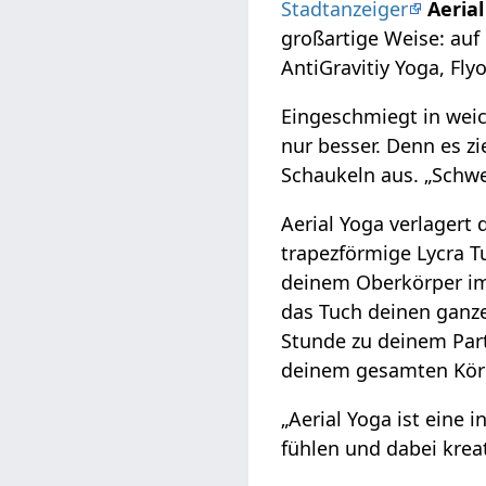
Stadtanzeiger
Aeria
großartige Weise: auf
AntiGravitiy Yoga, Fly
Eingeschmiegt in weich
nur besser. Denn es zi
Schaukeln aus. „Schwe
Aerial Yoga verlagert
trapezförmige Lycra T
deinem Oberkörper im 
das Tuch deinen ganz
Stunde zu deinem Par
deinem gesamten Körp
„Aerial Yoga ist eine 
fühlen und dabei krea