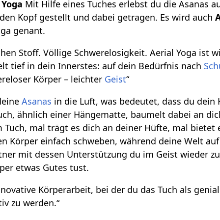
l Yoga
Mit Hilfe eines Tuches erlebst du die Asanas a
 den Kopf gestellt und dabei getragen. Es wird auch
A
oga genant.
en Stoff. Völlige Schwerelosigkeit. Aerial Yoga ist wi
elt tief in dein Innerstes: auf dein Bedürfnis nach
Sch
reloser Körper – leichter
Geist
“
 deine
Asanas
in die Luft, was bedeutet, dass du dein
uch, ähnlich einer Hängematte, baumelt dabei an di
Tuch, mal trägt es dich an deiner Hüfte, mal bietet 
en Körper einfach schweben, während deine Welt auf
tner mit dessen Unterstützung du im Geist wieder z
er etwas Gutes tust.
innovative Körperarbeit, bei der du das Tuch als geni
tiv zu werden.“