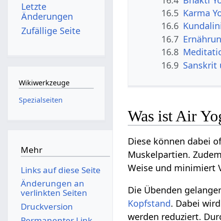
Letzte
16.5
Karma Y
Änderungen
16.6
Kundalin
Zufällige Seite
16.7
Ernähru
16.8
Meditati
16.9
Sanskrit
Wikiwerkzeuge
Spezialseiten
Was ist Air Yo
Diese können dabei of
Mehr
Muskelpartien. Zudem 
Weise und minimiert V
Links auf diese Seite
Änderungen an
Die Übenden gelangen
verlinkten Seiten
Kopfstand
. Dabei wir
Druckversion
werden reduziert. Dur
Permanenter Link