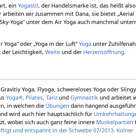
art, ein
Yogastil
, der Handelsmarke ist, das heißt als
arbeiten wir zusammen mit Dana, sie bietet „Aerial 
Sky-Yoga“ unter dem Air Yoga auch manchmal unterri
ir Yoga“ oder „Yoga in der Luft“
Yoga
unter Zuhilfenah
der Leichtigkeit,
Weite
und der
Herzensöffnung
.
Gravitiy Yoga, Flyoga, schwereloses Yoga oder Sling
aus
Yoga
,
Pilates
,
Tanz
und
Gymnastik
und arbeitet w
en, in welchen die
Übungen
dann hängend ausgeführ
nd wird auch hier hauptsächlich für
Umkehrhaltung
t, wobei sich auch ganz feine innere
Muskelpartien
äftigt und entspannt in der Schwebe 07/2013. Kölner