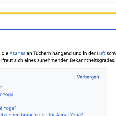
 die
Asanas
an Tüchern hängend und in der
Luft
schw
rfreut sich eines zunehmenden Bekanntheitsgrades.
?
r Yoga
al Yoga?
tzungen brauchst du für Aerial Yoga?