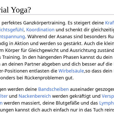
rial Yoga?
in perfektes Ganzkörpertraining. Es steigert deine
Kraf
ichtsgefühl
,
Koordination
und schenkt dir gleichzeiti
ntspannung
. Während der Asanas sind besonders R
ig in Aktion und werden so gestärkt. Auch die klei
m Körper für Gleichgewicht und Ausrichtung zuständ
es Training. In den hängenden Phasen kannst du dein
 an deinen Partner abgeben und dich besser auf die
er-Positionen entlasten die
Wirbelsäule
,so dass dein
esonders bei Rückenproblemen gut.
gen werden deine
Bandscheiben
auseinader geszogen
lter
und
Nackenbereich
werden gekräftigt und
Vers
en
werden massiert, deine Blutgefäße und das
Lymph
ungen kannst dich auch einfach nur in das Tuch rei