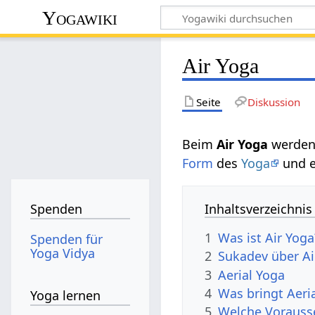
Yogawiki
Air Yoga
Seite
Diskussion
Beim
Air Yoga
werden
Form
des
Yoga
und e
Inhaltsverzeichnis
Spenden
1
Was ist Air Yoga
Spenden für
Yoga Vidya
2
Sukadev über Ai
3
Aerial Yoga
4
Was bringt Aeri
Yoga lernen
5
Welche Vorausse