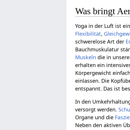
Was bringt Ae
Yoga in der Luft ist e
Flexibilität
,
Gleichgew
schwerelose Art der
E
Bauchmuskulatur ständ
Muskeln
die in unsere
erhalten ein intensiv
Körpergewicht einfach
einlassen. Die Kopfüb
entspannt. Das ist b
In den Umkehrhaltun
versorgt werden.
Schu
Organe und die
Faszi
Neben den aktiven Üb