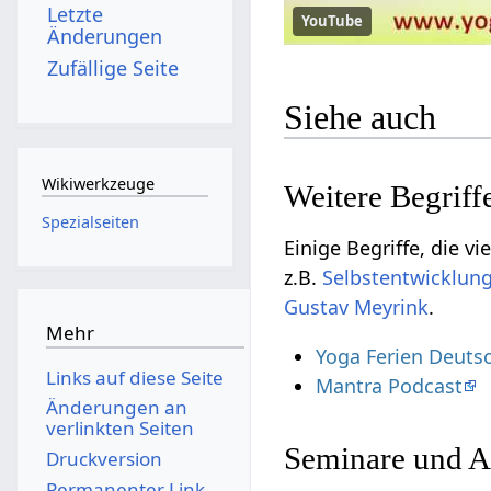
Letzte
YouTube
Änderungen
Zufällige Seite
Siehe auch
Wikiwerkzeuge
Spezialseiten
Einige Begriffe, die vielleicht nicht di
z.B.
Gustav Meyrink
.
Mehr
Yoga Ferien Deuts
Links auf diese Seite
Mantra Podcast
Änderungen an
verlinkten Seiten
Seminare und A
Druckversion
Permanenter Link