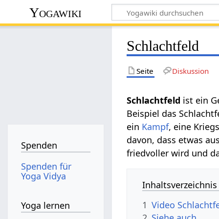
Yogawiki
Schlachtfeld
Seite
Diskussion
Schlachtfeld‏‎
ist ein 
Beispiel das Schlacht
ein
Kampf
, eine Krie
davon, dass etwas auss
Spenden
friedvoller wird und d
Spenden für
Yoga Vidya
Inhaltsverzeichnis
1
Video Schlachtf
Yoga lernen
2
Siehe auch