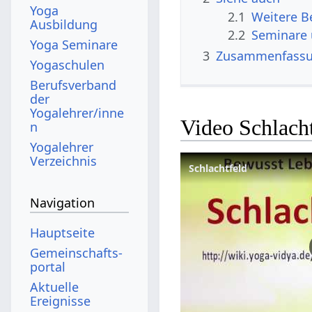
Yoga
2.1
Ausbildung
2.2
Seminare
Yoga Seminare
3
Zusammenfass
Yogaschulen
Berufsverband
der
Yogalehrer/inne
Video Schlach
n
Yogalehrer
Verzeichnis
Schlachtfeld
Navigation
Hauptseite
Gemeinschafts­
portal
Aktuelle
Ereignisse