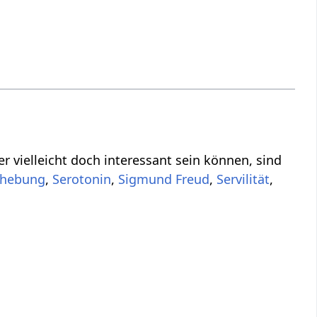
,
,
,
,