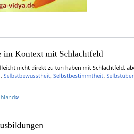
rekt zu tun haben mit Schlachtfeld‏‎, aber vielleicht doch interessant sein können, sind
,
,
,
chland
usbildungen