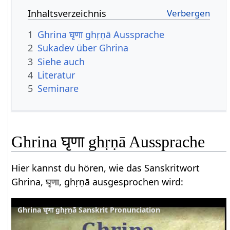
Inhaltsverzeichnis
1
Ghrina घृणा ghṛṇā Aussprache
2
Sukadev über Ghrina
3
Siehe auch
4
Literatur
5
Seminare
Ghrina घृणा ghṛṇā Aussprache
Hier kannst du hören, wie das Sanskritwort
Ghrina, घृणा, ghṛṇā ausgesprochen wird:
Ghrina घृणा ghṛṇā Sanskrit Pronunciation