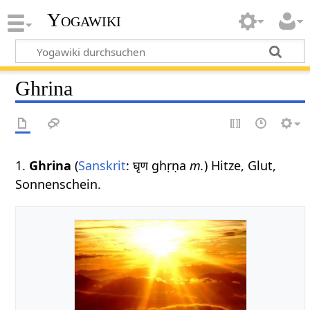
Yogawiki
Ghrina
1.
Ghrina
(
Sanskrit
: घृण ghṛṇa
m.
) Hitze, Glut,
Sonnenschein.