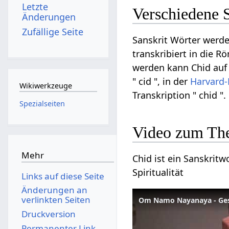
Letzte
Verschiedene 
Änderungen
Zufällige Seite
Sanskrit Wörter werde
transkribiert in die R
werden kann Chid auf D
" cid ", in der
Harvard-
Wikiwerkzeuge
Transkription " chid ".
Spezialseiten
Video zum Th
Mehr
Chid ist ein Sanskritw
Spiritualität
Links auf diese Seite
Änderungen an
verlinkten Seiten
Om Namo Nayanaya - Ges
Druckversion
Permanenter Link