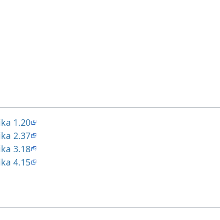
ika 1.20
ika 2.37
ika 3.18
ika 4.15