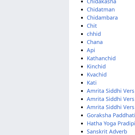
Chidakasha
Chidatman
Chidambara
Chit
chhid
Chana
Api
Kathanchid
Kinchid
Kvachid
Kati
Amrita Siddhi Vers
Amrita Siddhi Vers
Amrita Siddhi Vers
Goraksha Paddhati
Hatha Yoga Pradip
Sanskrit Adverb