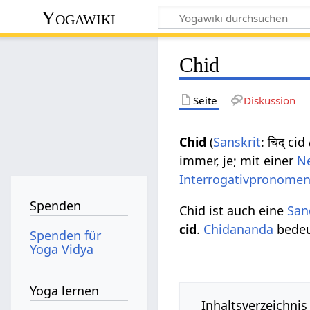
Yogawiki
Chid
Seite
Diskussion
Chid
(
Sanskrit
: चिद् cid
immer, je; mit einer
N
Interrogativpronome
Spenden
Chid ist auch eine
San
cid
.
Chidananda
bedeu
Spenden für
Yoga Vidya
Yoga lernen
Inhaltsverzeichnis