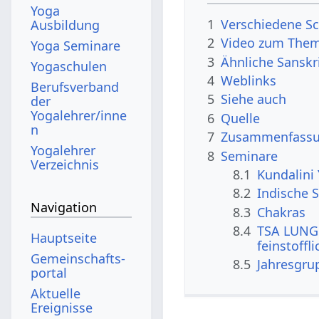
Yoga
1
Verschiedene Sc
Ausbildung
2
Video zum Them
Yoga Seminare
3
Ähnliche Sanskr
Yogaschulen
4
Weblinks
Berufsverband
5
Siehe auch
der
Yogalehrer/inne
6
Quelle
n
7
Zusammenfassun
Yogalehrer
8
Seminare
Verzeichnis
8.1
Kundalini
8.2
Indische S
Navigation
8.3
Chakras
8.4
TSA LUNG 
Hauptseite
feinstoffl
Gemeinschafts­
8.5
Jahresgru
portal
Aktuelle
Ereignisse