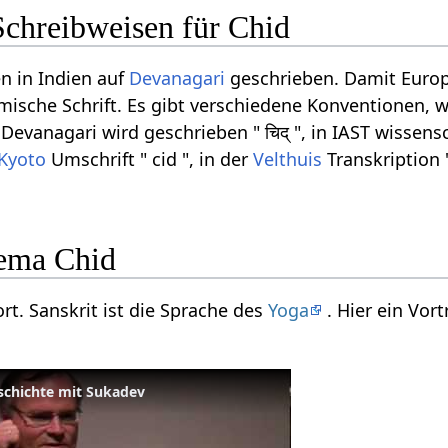
Schreibweisen für Chid
n in Indien auf
Devanagari
geschrieben. Damit Europ
ömische Schrift. Es gibt verschiedene Konventionen, w
evanagari wird geschrieben " चिद् ", in IAST wissensc
Kyoto
Umschrift " cid ", in der
Velthuis
Transkription 
ema Chid
ort. Sanskrit ist die Sprache des
Yoga
. Hier ein Vo
chichte mit Sukadev