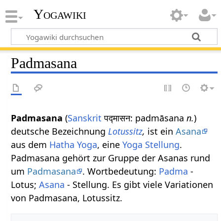
Yogawiki
Padmasana
Padmasana
(
Sanskrit
पद्मासन: padmāsana
n.
)
deutsche Bezeichnung
Lotussitz
,
ist ein
Asana
aus dem
Hatha Yoga
, eine
Yoga Stellung
.
Padmasana gehört zur Gruppe der Asanas rund
um
Padmasana
. Wortbedeutung:
Padma
-
Lotus;
Asana
- Stellung. Es gibt viele Variationen
von Padmasana, Lotussitz.