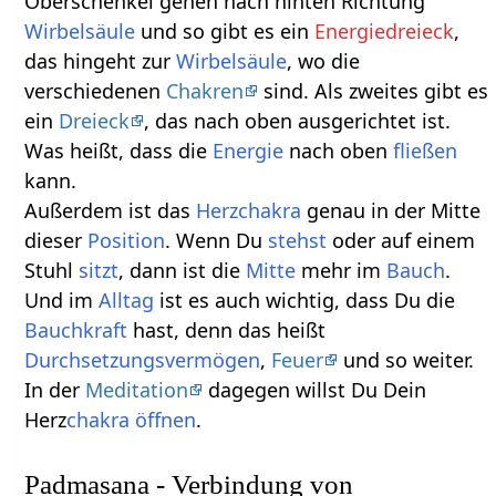
Oberschenkel gehen nach hinten Richtung
Wirbelsäule
und so gibt es ein
Energiedreieck
,
das hingeht zur
Wirbelsäule
, wo die
verschiedenen
Chakren
sind. Als zweites gibt es
ein
Dreieck
, das nach oben ausgerichtet ist.
Was heißt, dass die
Energie
nach oben
fließen
kann.
Außerdem ist das
Herzchakra
genau in der Mitte
dieser
Position
. Wenn Du
stehst
oder auf einem
Stuhl
sitzt
, dann ist die
Mitte
mehr im
Bauch
.
Und im
Alltag
ist es auch wichtig, dass Du die
Bauchkraft
hast, denn das heißt
Durchsetzungsvermögen
,
Feuer
und so weiter.
In der
Meditation
dagegen willst Du Dein
Herz
chakra
öffnen
.
Padmasana - Verbindung von