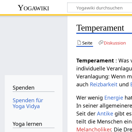
Yogawiki
Temperament
Seite
Diskussion
Temperament
: Was 
individuelle Veranlag
Veranlagung: Wenn ma
auch
Reizbarkeit
und
Spenden
Wer wenig
Energie
hat
Spenden für
In seiner allgemeine
Yoga Vidya
Seit der
Antike
gibt es
teilt die Menschen ei
Yoga lernen
Melancholiker
. Die Dre