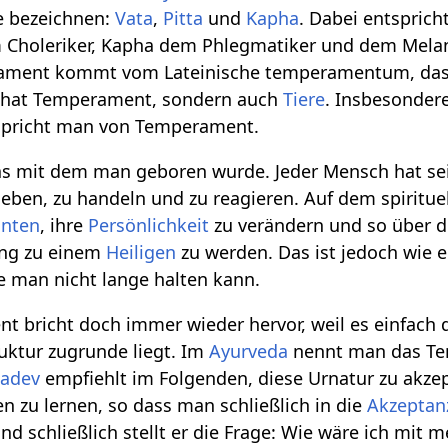
 bezeichnen:
Vata
,
Pitta
und
Kapha
. Dabei entspric
m Choleriker, Kapha dem Phlegmatiker und dem Melan
ament kommt vom Lateinische temperamentum, da
h hat Temperament, sondern auch
Tiere
. Insbesondere
pricht man von Temperament.
s mit dem man geboren wurde. Jeder Mensch hat se
rleben, zu handeln und zu reagieren. Auf dem spiritue
anten
, ihre
Persönlichkeit
zu verändern und so über d
ung zu einem
Heiligen
zu werden. Das ist jedoch wie e
e man nicht lange halten kann.
 bricht doch immer wieder hervor, weil es einfach d
ruktur zugrunde liegt. Im
Ayurveda
nennt man das T
adev
empfiehlt im Folgenden, diese Urnatur zu akzept
n zu lernen, so dass man schließlich in die
Akzeptan
d schließlich stellt er die Frage: Wie wäre ich mit