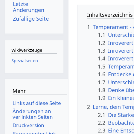
Letzte
Änderungen
Inhaltsverzeichnis
Zufällige Seite
1
Temperament - e
1.1
Unterschi
1.2
Inroverer
1.3
Inroverer
Wikiwerkzeuge
1.4
Inroverert
Spezialseiten
1.5
Temperam
1.6
Entdecke
1.7
Unterschi
1.8
Denke üb
Mehr
1.9
Ein kleine
Links auf diese Seite
2
Lerne, dein Te
Änderungen an
2.1
Die Stärk
verlinkten Seiten
2.2
Beobacht
Druckversion
2.3
Eine Ents
Permanenter Link