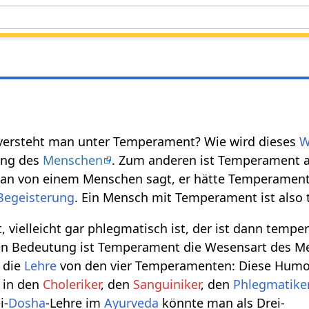
versteht man unter Temperament? Wie wird dieses
W
ung des
Menschen
. Zum anderen ist Temperament a
n von einem Menschen sagt, er hätte Temperament
Begeisterung
. Ein Mensch mit Temperament ist also
, vielleicht gar phlegmatisch ist, der ist dann temp
ren Bedeutung ist Temperament die Wesensart des M
 die
Lehre
von den vier Temperamenten: Diese Humo
n in den
Choleriker
, den
Sanguiniker
, den
Phlegmatike
i-
Dosha
-Lehre im
Ayurveda
könnte man als Drei-