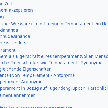
e Zeit
ent akzeptieren
ng
bung: Wie wäre ich mit meinem Temperament ein Hei
idananda
shnudevananda
ige ist anders
erament
nt als Eigenschaft eines temperamentvollen Mens
liche Eigenschaften wie Temperament - Synonyme
gleichende Eigenschaften
enteil von Temperament - Antonyme
perament Antonyme
perament in Bezug auf Tugendengruppen, Persönlic
rament annehmen
ften im Alphabet vor Temperament