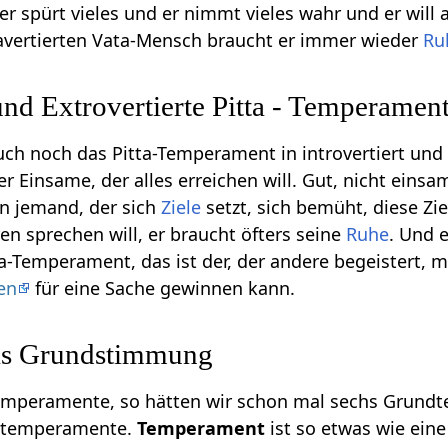
t, er spürt vieles und er nimmt vieles wahr und er w
avertierten Vata-Mensch braucht er immer wieder
Ru
 und Extrovertierte Pitta - Temperamen
 noch das Pitta-Temperament in introvertiert und ext
r Einsame, der alles erreichen will. Gut, nicht eins
en jemand, der sich
Ziele
setzt, sich bemüht, diese Zi
ren sprechen will, er braucht öfters seine
Ruhe
. Und 
ta-Temperament, das ist der, der andere begeistert, m
en
für eine Sache gewinnen kann.
ls Grundstimmung
mperamente, so hätten wir schon mal sechs Grundt
dtemperamente.
Temperament
ist so etwas wie ei