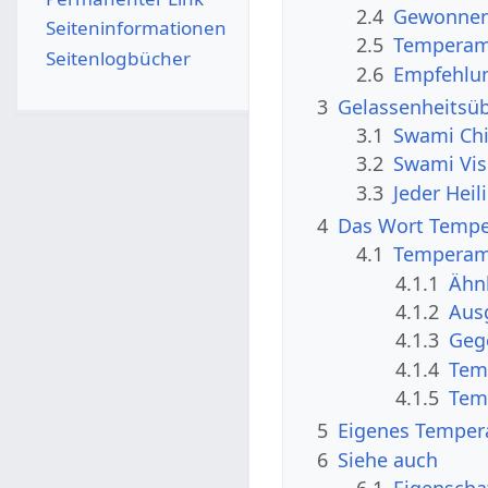
2.4
Gewonnen
Seiten­­informationen
2.5
Temperam
Seitenlogbücher
2.6
Empfehlu
3
Gelassenheitsü
3.1
Swami Ch
3.2
Swami Vi
3.3
Jeder Heil
4
Das Wort Temp
4.1
Temperame
4.1.1
Ähn
4.1.2
Aus
4.1.3
Geg
4.1.4
Tem
4.1.5
Tem
5
Eigenes Tempe
6
Siehe auch
6.1
Eigenscha