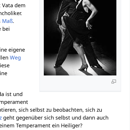
ht Vata dem
choliker.
s
Maß
.
 bei
ine eigene
llen
Weg
iese
ine
a ist und
emperament
ieren, sich selbst zu beobachten, sich zu
z
geht gegenüber sich selbst und dann auch
 meinem Temperament ein Heiliger?