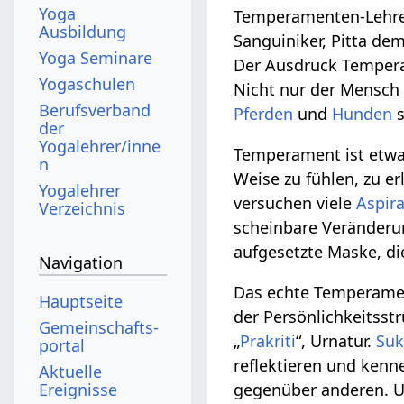
Yoga
Temperamenten-Lehre
Ausbildung
Sanguiniker, Pitta de
Yoga Seminare
Der Ausdruck Temper
Yogaschulen
Nicht nur der Mensc
Berufsverband
Pferden
und
Hunden
s
der
Yogalehrer/inne
Temperament ist etwa
n
Weise zu fühlen, zu e
Yogalehrer
versuchen viele
Aspir
Verzeichnis
scheinbare Veränder
aufgesetzte Maske, di
Navigation
Das echte Temperament
Hauptseite
der Persönlichkeitsst
Gemeinschafts­
„
Prakriti
“, Urnatur.
Suk
portal
reflektieren und kenne
Aktuelle
gegenüber anderen. Un
Ereignisse