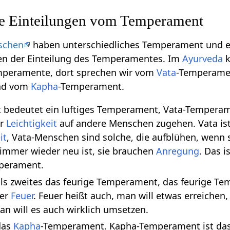
he Einteilungen vom Temperament
schen
haben unterschiedliches Temperament und e
n der Einteilung des Temperamentes. Im
Ayurveda
k
mperamente, dort sprechen wir vom
Vata
-Temperame
nd vom
Kapha
-Temperament.
bedeutet ein luftiges Temperament, Vata-Temperam
er
Leichtigkeit
auf andere Menschen zugehen. Vata is
it
, Vata-Menschen sind solche, die aufblühen, wenn s
 immer wieder neu ist, sie brauchen
Anregung
. Das 
mperament.
als zweites das feurige Temperament, das feurige Te
ler
Feuer
. Feuer heißt auch, man will etwas erreichen
n will es auch wirklich umsetzen.
das
Kapha
-Temperament. Kapha-Temperament ist das