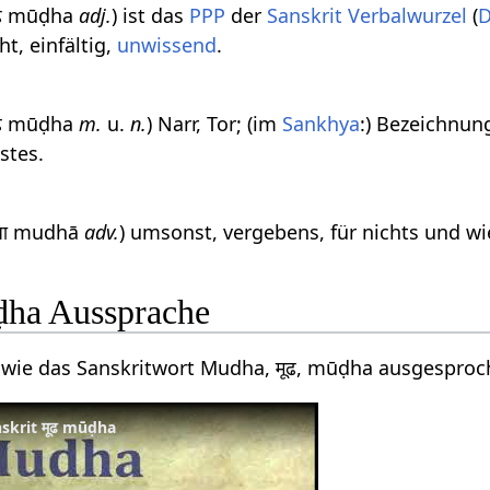
मूढ mūḍha
adj.
) ist das
PPP
der
Sanskrit Verbalwurzel
(
D
t, einfältig,
unwissend
.
मूढ mūḍha
m.
u.
n.
) Narr, Tor; (im
Sankhya
:) Bezeichnun
stes.
ुधा mudhā
adv.
) umsonst, vergebens, für nichts und wie
ḍha Aussprache
 wie das Sanskritwort Mudha, मूढ, mūḍha ausgesproc
skrit मूढ mūḍha