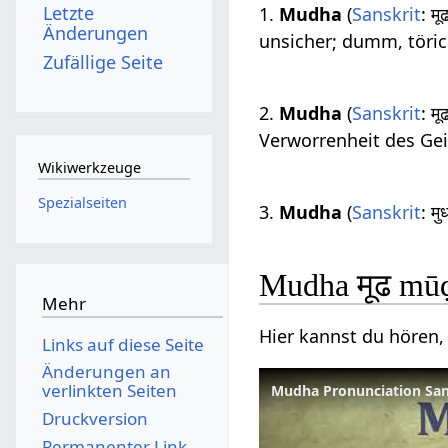
Letzte
1.
Mudha
(
Sanskrit
: 
Änderungen
unsicher; dumm, törich
Zufällige Seite
2.
Mudha
(
Sanskrit
: 
Verworrenheit des Gei
Wikiwerkzeuge
Spezialseiten
3.
Mudha
(
Sanskrit
: म
Mudha मूढ mū
Mehr
Hier kannst du hören,
Links auf diese Seite
Änderungen an
verlinkten Seiten
Mudha Pronunciation San
Druckversion
Permanenter Link