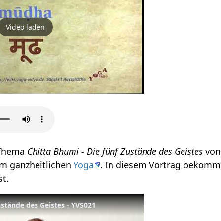
Video laden
 Thema
Chitta Bhumi - Die fünf Zustände des Geistes
von
um ganzheitlichen
Yoga
. In diesem Vortrag bekomm
t.
ustände des Geistes - YVS021