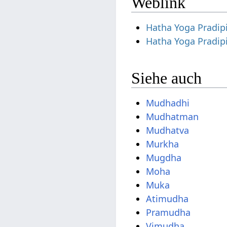
Weblink
Hatha Yoga Pradip
Hatha Yoga Pradip
Siehe auch
Mudhadhi
Mudhatman
Mudhatva
Murkha
Mugdha
Moha
Muka
Atimudha
Pramudha
Vimudha