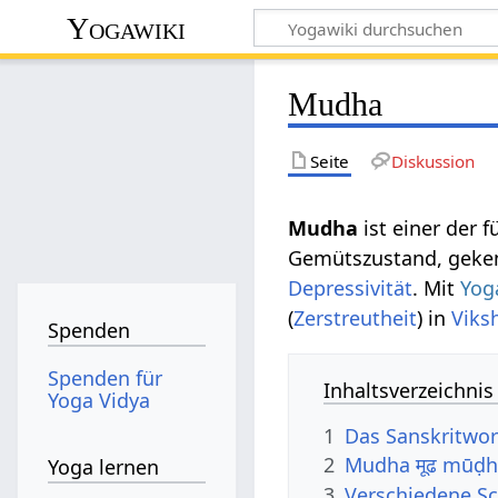
Yogawiki
Mudha
Seite
Diskussion
Mudha
ist einer der f
Gemütszustand, geke
Depressivität
. Mit
Yog
(
Zerstreutheit
) in
Viks
Spenden
Spenden für
Inhaltsverzeichnis
Yoga Vidya
1
Das Sanskritwo
2
Mudha मूढ mūḍh
Yoga lernen
3
Verschiedene S