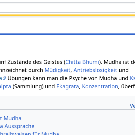
ünf Zustände des Geistes (
Chitta Bhumi
). Mudha ist d
nnzeichnet durch
Müdigkeit
,
Antriebslosigkeit
und
a
Übungen kann man die Psyche von Mudha und
K
hipta
(Sammlung) und
Ekagrata
,
Konzentration
, über
rt Mudha
a Aussprache
chreibweisen für Mudha