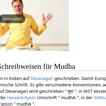
Video laden
Schreibweisen für Mudha
n in Indien auf
Devanagari
geschrieben. Damit Europ
ömische Schrift. Es gibt verschiedene Konventionen, w
Devanagari wird geschrieben " मुधा ", in IAST wissen
 der
Harvard-Kyoto
Umschrift " mudhA ", in der
Velth
iption " mudhA ".