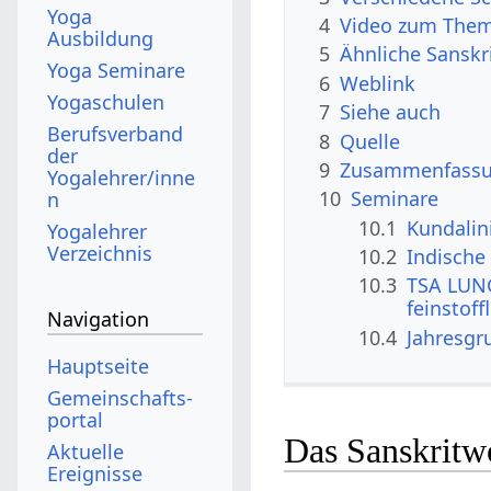
Yoga
4
Video zum The
Ausbildung
5
Ähnliche Sanskr
Yoga Seminare
6
Weblink
Yogaschulen
7
Siehe auch
Berufsverband
8
Quelle
der
9
Zusammenfassun
Yogalehrer/inne
10
Seminare
n
10.1
Kundalin
Yogalehrer
Verzeichnis
10.2
Indische 
10.3
TSA LUNG
feinstoff
Navigation
10.4
Jahresgr
Hauptseite
Gemeinschafts­
portal
Das Sanskritw
Aktuelle
Ereignisse