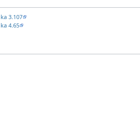
ika 3.107
ika 4.65