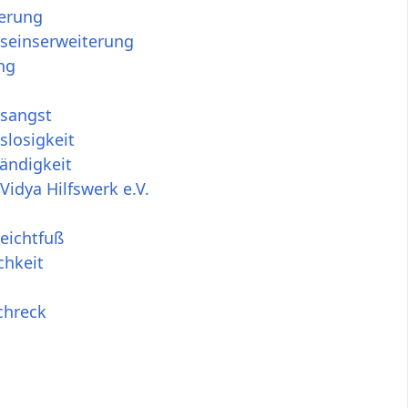
erung
seinserweiterung
ng
sangst
slosigkeit
ändigkeit
idya Hilfswerk e.V.
eichtfuß
chkeit
chreck