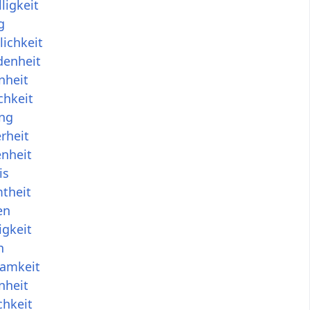
ligkeit
g
ichkeit
denheit
nheit
chkeit
ng
rheit
nheit
is
theit
en
igkeit
n
samkeit
nheit
chkeit