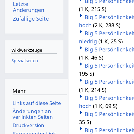
Big 5 Persönlichke
Letzte
(1 K, 215 S)
Änderungen
Big 5 Persönlichke
Zufällige Seite
hoch
(2 K, 288 S)
Big 5 Persönlichke
niedrig
(1 K, 25 S)
Big 5 Persönlichke
Wikiwerkzeuge
(1 K, 46 S)
Spezialseiten
Big 5 Persönlichke
195 S)
Big 5 Persönlichke
(1 K, 214 S)
Mehr
Big 5 Persönlichke
Links auf diese Seite
hoch
(1 K, 69 S)
Änderungen an
Big 5 Persönlichke
verlinkten Seiten
35 S)
Druckversion
Big 5 Persönlichke
Permanenter Link