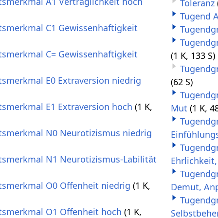
itsmerkmal A1 Verträglichkeit hoch
Toleranz
Tugend A
itsmerkmal C1 Gewissenhaftigkeit
Tugendgr
Tugendgr
itsmerkmal C= Gewissenhaftigkeit
(1 K, 133 S)
Tugendgru
itsmerkmal E0 Extraversion niedrig
(62 S)
Tugendgru
itsmerkmal E1 Extraversion hoch
(1 K,
Mut
(1 K, 4
Tugendgr
itsmerkmal N0 Neurotizismus niedrig
Einfühlung
Tugendgr
itsmerkmal N1 Neurotizismus-Labilität
Ehrlichkeit
Tugendgr
itsmerkmal O0 Offenheit niedrig
(1 K,
Demut, An
Tugendgr
itsmerkmal O1 Offenheit hoch
(1 K,
Selbstbehe