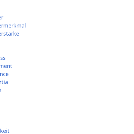
er
ermerkmal
erstärke
ess
ment
nce
tia
s
keit