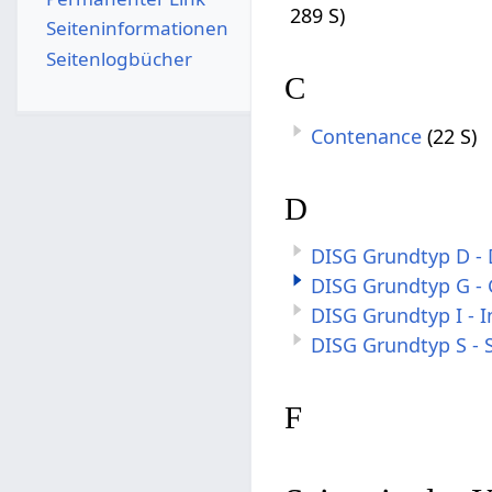
289 S)
Seiten­­informationen
Seitenlogbücher
C
Contenance
(22 S)
D
DISG Grundtyp D -
DISG Grundtyp G -
DISG Grundtyp I - In
DISG Grundtyp S - S
F