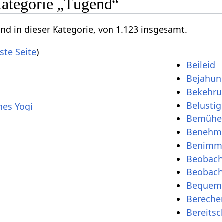
Kategorie „Tugend“
ind in dieser Kategorie, von 1.123 insgesamt.
ste Seite
)
Beileid
Bejahun
Bekehr
Belusti
nes Yogi
Bemühe
Benehm
Benimm
Beobac
Beobach
Bequeml
Bereche
Bereitsc