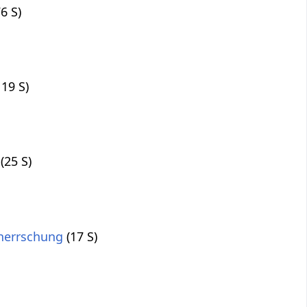
76 S)
 19 S)
(25 S)
herrschung
(17 S)