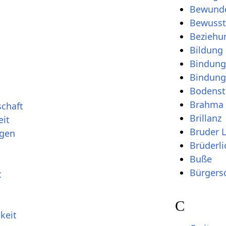
Bewund
Bewusst
Beziehu
Bildung
Bindung
Bindung
Bodenst
Brahma V
chaft
Brillanz
eit
Bruder L
gen
Brüderli
Buße
Bürgers
t
C
keit