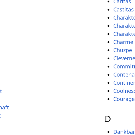
Caritas
Castitas
Charakt
Charakt
Charakt
Charme
Chuzpe
Clevern
Commit
Contena
Continen
Coolnes
t
Courage
haft
t
D
Dankbar