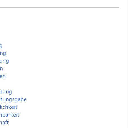
g
ung
gung
n
en
htung
tungsgabe
ichkeit
nbarkeit
haft