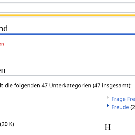
nd
on
en
lt die folgenden 47 Unterkategorien (47 insgesamt):
Frage Fr
Freude
(
(20 K)
H