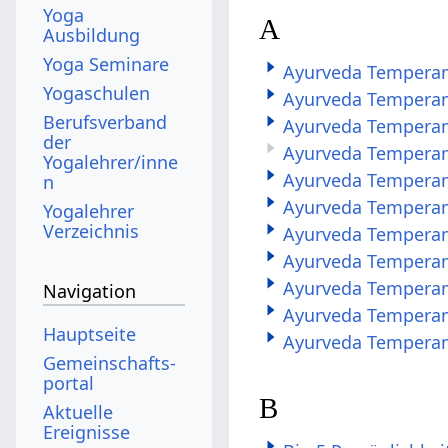
Yoga
A
Ausbildung
Yoga Seminare
Ayurveda Tempera
Yogaschulen
Ayurveda Temperam
Berufsverband
Ayurveda Tempera
der
Ayurveda Tempera
Yogalehrer/inne
Ayurveda Temperam
n
Ayurveda Temperam
Yogalehrer
Verzeichnis
Ayurveda Temperam
Ayurveda Tempera
Ayurveda Tempera
Navigation
Ayurveda Temperam
Hauptseite
Ayurveda Temperam
Gemeinschafts­
portal
B
Aktuelle
Ereignisse