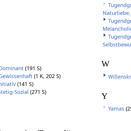
Tugendgr
Naturliebe,
Tugendgr
Melancholi
Tugendgru
Selbstbewus
W
 Dominant
(191 S)
 Gewissenhaft
(1 K, 202 S)
Willenskr
itiativ
(141 S)
tetig-Sozial
(271 S)
Y
Yamas
(2