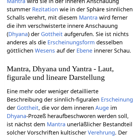
Mantra
wird sie in der inneren Anschauung
stummer
Rezitation
wie in der Sphäre sinnlichen
Schalls verehrt, mit diesem
Mantra
wird ferner
die ihm verschwisterte innere Anschauung
(
Dhyana
) der
Gottheit
aufgerufen. Sie ist nichts
anderes als die
Erscheinungsform
desselben
göttlichen
Wesens
auf der
Ebene
innerer Schau.
Mantra, Dhyana und Yantra - Laut,
figurale und lineare Darstellung
Eine mehr oder weniger detaillierte
Beschreibung der sinnlich-figuralen
Erscheinung
der
Gottheit
, die vor dem inneren
Auge
im
Dhyana
-Prozeß heraufbeschworen werden soll,
ist nächst dem
Mantra
unerläßlicher Bestandteil
solcher Vorschriften kultischer
Verehrung
. Der