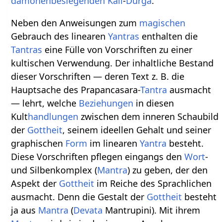
dämonenbesiegenden
Kali
-
Durga
.
Neben den Anweisungen zum
magischen
Gebrauch des linearen
Yantras
enthalten die
Tantras
eine Fülle von Vorschriften zu einer
kultischen Verwendung. Der inhaltliche Bestand
dieser Vorschriften — deren Text z. B. die
Hauptsache des Prapancasara-
Tantra
ausmacht
— lehrt, welche
Beziehungen
in diesen
Kult
handlungen
zwischen dem inneren Schaubild
der
Gottheit
, seinem ideellen Gehalt und seiner
graphischen
Form
im linearen
Yantra
besteht.
Diese Vorschriften pflegen eingangs den
Wort
-
und Silbenkomplex (
Mantra
) zu geben, der den
Aspekt der
Gottheit
im Reiche des Sprachlichen
ausmacht. Denn die Gestalt der
Gottheit
besteht
ja aus
Mantra
(
Devata
Mantrupini). Mit ihrem