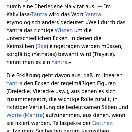
durch eine überlegene Naivität aus. — Im
Kalivilasa-
Tantra
wird das Wort
Yantra
etymologisch anders gedeutet: »Weil durch das
Yantra das richtige
Wissen
um die
unterschiedlichen Ecken, in denen die
Keimsilben (
Bija
) eingetragen werden müssen,
sorgfältig (Yatnatas) bewahrt wird (Trayate),
nennt man es ein
Yantra
.«
Die Erklärung geht davon aus, daß im linearen
Yantra
den Ecken der regelmäßigen Figuren
(Dreiecke, Vierecke usw.), aus denen es sich
zusammensetzt, die wichtige Rolle zufällt, in
richtiger Verteilung die bedeutsamen Silben und
Worte
(
Mantra
) aufzunehmen, aus denen, wenn
sie fixiert werden, Teilaspekte der
Gottheit
aufkeimen. Sie heißen darum Keimsilben