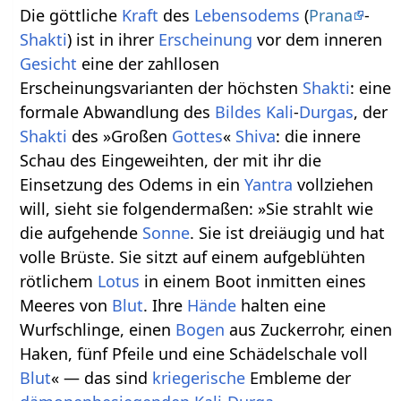
Die göttliche
Kraft
des
Lebensodems
(
Prana
-
Shakti
) ist in ihrer
Erscheinung
vor dem inneren
Gesicht
eine der zahllosen
Erscheinungsvarianten der höchsten
Shakti
: eine
formale Abwandlung des
Bildes
Kali
-
Durgas
, der
Shakti
des »Großen
Gottes
«
Shiva
: die innere
Schau des Eingeweihten, der mit ihr die
Einsetzung des Odems in ein
Yantra
vollziehen
will, sieht sie folgendermaßen: »Sie strahlt wie
die aufgehende
Sonne
. Sie ist dreiäugig und hat
volle Brüste. Sie sitzt auf einem aufgeblühten
rötlichem
Lotus
in einem Boot inmitten eines
Meeres von
Blut
. Ihre
Hände
halten eine
Wurfschlinge, einen
Bogen
aus Zuckerrohr, einen
Haken, fünf Pfeile und eine Schädelschale voll
Blut
« — das sind
kriegerische
Embleme der