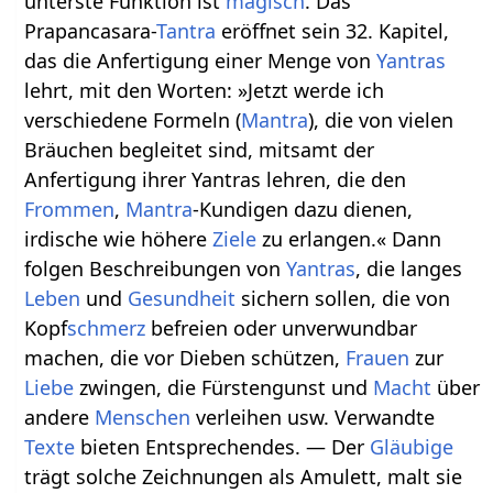
unterste Funktion ist
magisch
. Das
Prapancasara-
Tantra
eröffnet sein 32. Kapitel,
das die Anfertigung einer Menge von
Yantras
lehrt, mit den Worten: »Jetzt werde ich
verschiedene Formeln (
Mantra
), die von vielen
Bräuchen begleitet sind, mitsamt der
Anfertigung ihrer Yantras lehren, die den
Frommen
,
Mantra
-Kundigen dazu dienen,
irdische wie höhere
Ziele
zu erlangen.« Dann
folgen Beschreibungen von
Yantras
, die langes
Leben
und
Gesundheit
sichern sollen, die von
Kopf
schmerz
befreien oder unverwundbar
machen, die vor Dieben schützen,
Frauen
zur
Liebe
zwingen, die Fürstengunst und
Macht
über
andere
Menschen
verleihen usw. Verwandte
Texte
bieten Entsprechendes. — Der
Gläubige
trägt solche Zeichnungen als Amulett, malt sie