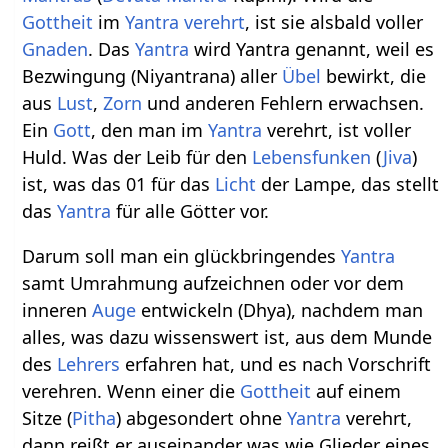
Gottheit
im
Yantra
verehrt
, ist sie alsbald voller
Gnaden
. Das
Yantra
wird Yantra genannt, weil es
Bezwingung (Niyantrana) aller
Übel
bewirkt, die
aus
Lust
,
Zorn
und anderen Fehlern erwachsen.
Ein
Gott
, den man im
Yantra
verehrt, ist voller
Huld. Was der Leib für den
Lebensfunken
(
Jiva
)
ist, was das 01 für das
Licht
der Lampe, das stellt
das
Yantra
für alle Götter vor.
Darum soll man ein glückbringendes
Yantra
samt Umrahmung aufzeichnen oder vor dem
inneren
Auge
entwickeln (Dhya), nachdem man
alles, was dazu wissenswert ist, aus dem Munde
des
Lehrers
erfahren hat, und es nach Vorschrift
verehren. Wenn einer die
Gottheit
auf einem
Sitze (
Pitha
) abgesondert ohne
Yantra
verehrt,
dann reißt er auseinander was wie Glieder eines