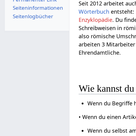
Seit 2012 arbeitet auc
Seiten­­informationen
Wörterbuch
entsteht:
Seitenlogbücher
Enzyklopädie
. Du find
Schreibweisen in römis
also römische Umschri
arbeiten 3 Mitarbeite
Ehrendamtliche.
Wie kannst du
Wenn du Begriffe hi
• Wenn du einen Artike
Wenn du selbst am 