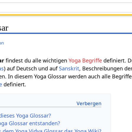
sar
on
ar
findest du alle wichtigen
Yoga Begriffe
definiert. D
as
) auf Deutsch und auf
Sanskrit
, Beschreibungen de
. In diesem Yoga Glossar werden auch alle Begriff
e
definiert.
dieses Yoga Glossar?
Yoga Glossar entstanden?
 dem Yoga Vidya Glossar das Yoga Wiki?