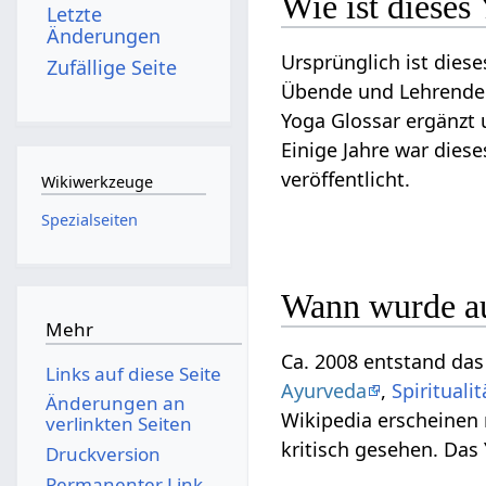
Wie ist dieses
Letzte
Änderungen
Ursprünglich ist die
Zufällige Seite
Übende und Lehrende 
Yoga Glossar ergänzt 
Einige Jahre war diese
veröffentlicht.
Wikiwerkzeuge
Spezialseiten
Wann wurde au
Mehr
Ca. 2008 entstand das
Links auf diese Seite
Ayurveda
,
Spiritualit
Änderungen an
Wikipedia erscheinen
verlinkten Seiten
kritisch gesehen. Das
Druckversion
Permanenter Link