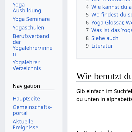
Yoga
4
Wie kannst du 
Ausbildung
5
Wo findest du s
Yoga Seminare
6
Yoga Glossar, W
Yogaschulen
7
Was ist das Yog
Berufsverband
8
Siehe auch
der
9
Literatur
Yogalehrer/inne
n
Yogalehrer
Verzeichnis
Wie benutzt du
Navigation
Gib einfach im Suchfel
Hauptseite
du unten in alphabeti
Gemeinschafts­
portal
Aktuelle
Ereignisse