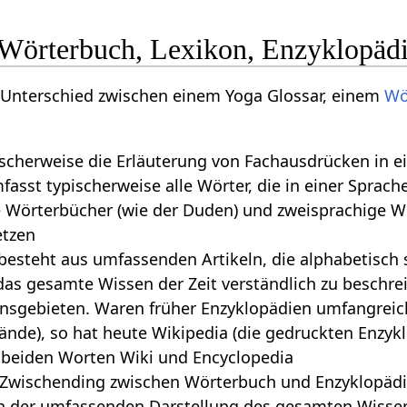
 Wörterbuch, Lexikon, Enzyklopäd
r Unterschied zwischen einem Yoga Glossar, einem
Wö
pischerweise die Erläuterung von Fachausdrücken in 
asst typischerweise alle Wörter, die in einer Sprac
 Wörterbücher (wie der Duden) und zweisprachige Wö
etzen
besteht aus umfassenden Artikeln, die alphabetisch s
das gesamte Wissen der Zeit verständlich zu beschre
sgebieten. Waren früher Enzyklopädien umfangreich
ände), so hat heute Wikipedia (die gedruckten Enzy
 beiden Worten Wiki und Encyclopedia
n Zwischending zwischen Wörterbuch und Enzyklopädie
h der umfassenden Darstellung des gesamten Wisse