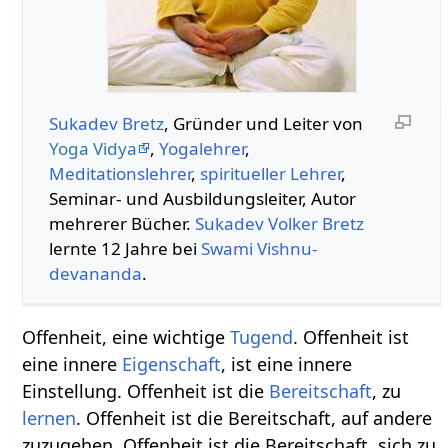
Sukadev Bretz
, Gründer und Leiter von
Yoga Vidya
,
Yogalehrer
,
Meditationslehrer
,
spiritueller Lehrer
,
Seminar- und Ausbildungsleiter, Autor
mehrerer Bücher.
Sukadev Volker Bretz
lernte 12 Jahre bei
Swami
Vishnu-
devananda
.
Offenheit, eine wichtige
Tugend
. Offenheit ist
eine innere
Eigenschaft
, ist eine innere
Einstellung. Offenheit ist die
Bereitschaft
, zu
lernen
. Offenheit ist die Bereitschaft, auf andere
zuzugehen. Offenheit ist die Bereitschaft, sich zu