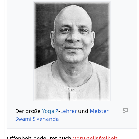
Der große
Yoga
-
Lehrer
und
Meister
Swami
Sivananda
Offenheit bedeutet auch
Vorurteilsfreiheit
,