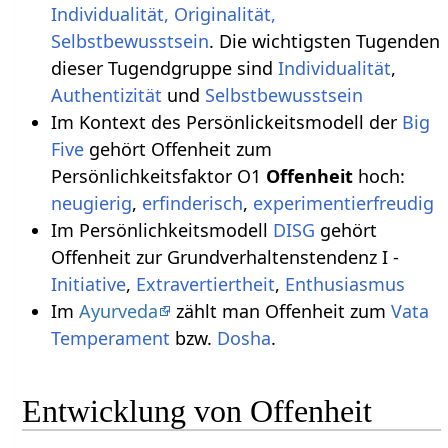
Individualität, Originalität,
Selbstbewusstsein
. Die wichtigsten Tugenden
dieser Tugendgruppe sind
Individualität
,
Authentizität
und
Selbstbewusstsein
Im Kontext des Persönlickeitsmodell der
Big
Five
gehört Offenheit zum
Persönlichkeitsfaktor O1
Offenheit
hoch:
neugierig
,
erfinderisch
,
experimentierfreudig
Im Persönlichkeitsmodell
DISG
gehört
Offenheit zur Grundverhaltenstendenz I -
Initiative
,
Extravertiertheit
,
Enthusiasmus
Im
Ayurveda
zählt man Offenheit zum
Vata
Temperament
bzw.
Dosha
.
Entwicklung von Offenheit