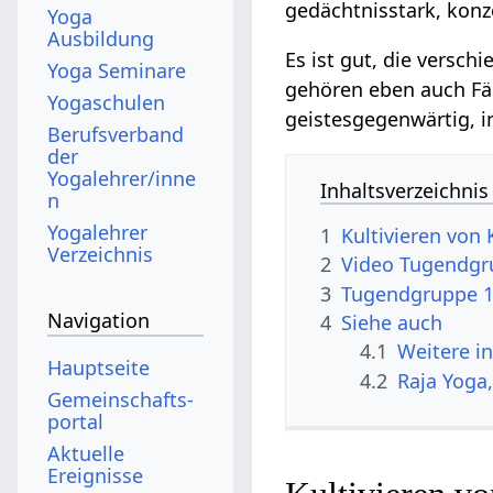
gedächtnisstark, konze
Yoga
Ausbildung
Es ist gut, die versc
Yoga Seminare
gehören eben auch Fäh
Yogaschulen
geistesgegenwärtig, in
Berufsverband
der
Yogalehrer/inne
Inhaltsverzeichnis
n
Yogalehrer
1
Kultivieren von 
Verzeichnis
2
Video Tugendgru
3
Tugendgruppe 10
Navigation
4
Siehe auch
4.1
Weitere i
Hauptseite
4.2
Raja Yoga
Gemeinschafts­
portal
Aktuelle
Ereignisse