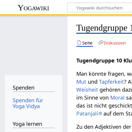
Yogawiki
Tugendgruppe 10
Seite
Diskussion
Tugendgruppe 10 Klug
Man könnte fragen, w
Mut
und
Tapferkeit
? A
Spenden
Weisheit
gehören dazu
im Sinne von
Moral
sa
Spenden für
das ist nicht geschick
Yoga Vidya
Patanjali
auf dem Sta
Yoga lernen
Zu den Adjektiven der