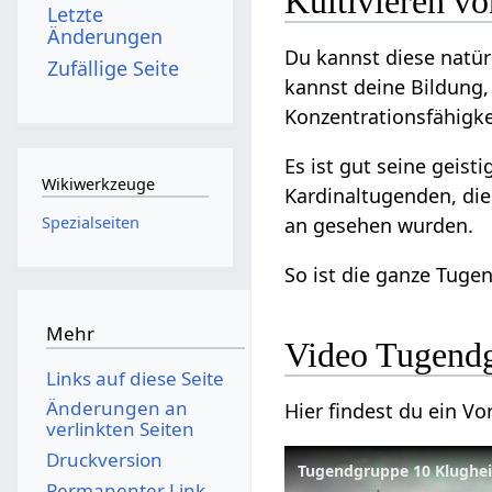
Kultivieren vo
Letzte
Änderungen
Du kannst diese natürl
Zufällige Seite
kannst deine Bildung,
Konzentrationsfähigkei
Es ist gut seine geist
Wikiwerkzeuge
Kardinaltugenden, die
Spezialseiten
an gesehen wurden.
So ist die ganze Tuge
Mehr
Video Tugendg
Links auf diese Seite
Änderungen an
Hier findest du ein 
verlinkten Seiten
Druckversion
Permanenter Link