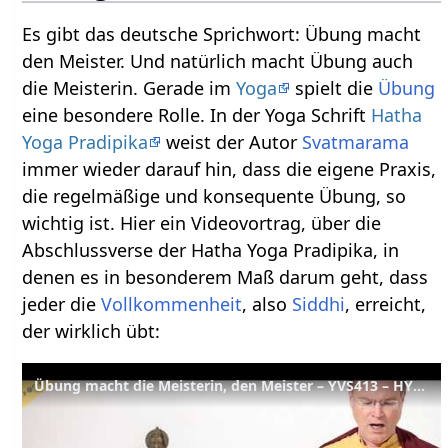
Es gibt das deutsche Sprichwort: Übung macht
den Meister. Und natürlich macht Übung auch
die Meisterin. Gerade im
Yoga
spielt die
Übung
eine besondere Rolle. In der Yoga Schrift
Hatha
Yoga Pradipika
weist der Autor
Svatmarama
immer wieder darauf hin, dass die eigene Praxis,
die regelmäßige und konsequente Übung, so
wichtig ist. Hier ein Videovortrag, über die
Abschlussverse der Hatha Yoga Pradipika, in
denen es in besonderem Maß darum geht, dass
jeder die
Vollkommenheit
, also
Siddhi
, erreicht,
der wirklich übt:
Übung macht die Meisterin, den Meister – YVS413 – HYP Kap. 1, Verse 64-67