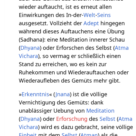
wieder auftaucht, ist es erneut allen
Einwirkungen des In-der-
Welt
-
Seins
ausgesetzt. Vollzieht der
Adept
hingegen
während dieses Auftauchens eine Übung
(Sadhana): eine Meditation innerer Schau
(
Dhyana
) oder Erforschen des Selbst (
Atma
Vichara
), so vermag er schließlich einen
Stand zu erreichen, wo es kein zur
Ruhekommen und Wiederauftauchen oder
Wiederaufleben des Gemüts mehr gibt.
»
Erkenntnis
« (
Jnana
) ist die völlige
Vernichtigung des Gemüts: dank
unablässiger Uebung von
Meditation
(
Dhyana
) oder
Erforschung
des
Selbst
(
Atma
Vichara
) wird es dazu gebracht, seine völlige
Einheit
mit dem
Selbst
(
Atman
) als die