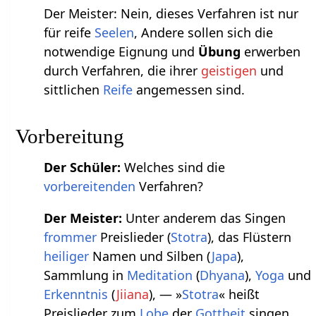
Der Meister: Nein, dieses Verfahren ist nur
für reife
Seelen
, Andere sollen sich die
notwendige Eignung und
Übung
erwerben
durch Verfahren, die ihrer
geistigen
und
sittlichen
Reife
angemessen sind.
Vorbereitung
Der Schüler:
Welches sind die
vorbereitenden
Verfahren?
Der Meister:
Unter anderem das Singen
frommer
Preislieder (
Stotra
), das Flüstern
heiliger
Namen und Silben (
Japa
),
Sammlung in
Meditation
(
Dhyana
),
Yoga
und
Erkenntnis
(
Jiiana
), — »
Stotra
« heißt
Preislieder zum
Lobe
der
Gottheit
singen