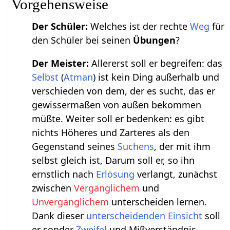
Vorgehensweise
Der Schüler:
Welches ist der rechte
Weg
für
den Schüler bei seinen
Übungen
?
Der Meister:
Allererst soll er begreifen: das
Selbst
(
Atman
) ist kein Ding außerhalb und
verschieden von dem, der es sucht, das er
gewissermaßen von außen bekommen
müßte. Weiter soll er bedenken: es gibt
nichts Höheres und Zarteres als den
Gegenstand seines
Suchens
, der mit ihm
selbst gleich ist, Darum soll er, so ihn
ernstlich nach
Erlösung
verlangt, zunächst
zwischen
Vergänglichem
und
Unvergänglichem
unterscheiden lernen.
Dank dieser
unterscheidenden
Einsicht
soll
er sonder
Zweifel
und Mißverständnis