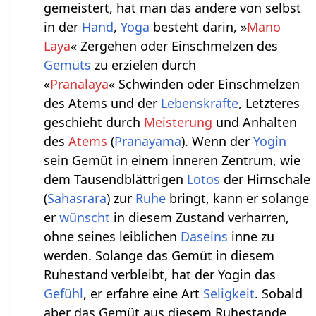
gemeistert, hat man das andere von selbst
in der
Hand
,
Yoga
besteht darin, »
Mano
Laya
« Zergehen oder Einschmelzen des
Gemüts
zu erzielen durch
«
Pranalaya
« Schwinden oder Einschmelzen
des Atems und der
Lebenskräfte
, Letzteres
geschieht durch
Meisterung
und Anhalten
des
Atems
(
Pranayama
). Wenn der
Yogin
sein Gemüt in einem inneren Zentrum, wie
dem Tausendblättrigen
Lotos
der Hirnschale
(
Sahasrara
) zur
Ruhe
bringt, kann er solange
er
wünscht
in diesem Zustand verharren,
ohne seines leiblichen
Daseins
inne zu
werden. Solange das Gemüt in diesem
Ruhestand verbleibt, hat der Yogin das
Gefühl
, er erfahre eine Art
Seligkeit
. Sobald
aber das Gemüt aus diesem Ruhestande