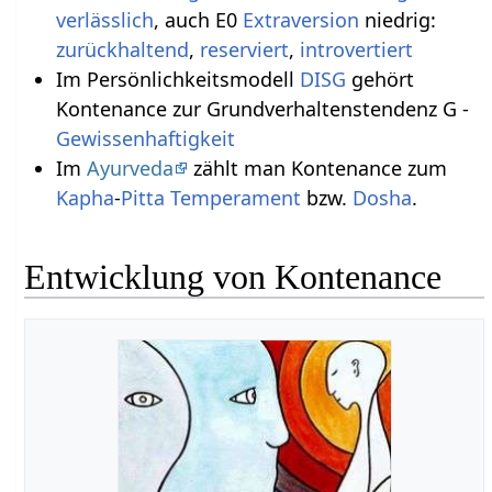
verlässlich
, auch E0
Extraversion
niedrig:
zurückhaltend
,
reserviert
,
introvertiert
Im Persönlichkeitsmodell
DISG
gehört
Kontenance zur Grundverhaltenstendenz G -
Gewissenhaftigkeit
Im
Ayurveda
zählt man Kontenance zum
Kapha
-
Pitta
Temperament
bzw.
Dosha
.
Entwicklung von Kontenance