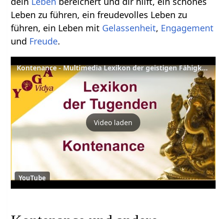
dein
Leben
bereichert und dir hilft, ein schönes
Leben zu führen, ein freudevolles Leben zu
führen, ein Leben mit
Gelassenheit
,
Engagement
und
Freude
.
Kontenance - Multimedia Lexikon der geistigen Fähigkeiten - Lexikon der Tugenden Yoga Vidya
Video laden
YouTube