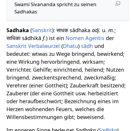
Swami Sivananda spricht zu seinen
Sadhakas
Sadhaka
(
Sanskrit
): साधक sādhaka
adj.
u.
m.
;
साधिका sādhikā
f.
) ist ein
Nomen Agentis
der
Sanskrit Verbalwurzel
(
Dhatu
)
sādh
und
bedeutet: wtwas zu Wege bringend, bewirkend;
eine Wirkung hervorbringend, wirksam;
Verrichter, Gehilfe; einrichtend, heilend; Nutzen
bringend, zweckentsprechend, zweckmäßig;
Verehrer (einer Gottheit); Zauberkraft besitzend;
Zauberer (der eine Gottheit usw. herbeizitiert
oder heraufbeschwört; Bezeichnung eines im
Herzen wohnenden Feuers, welches die
Willensbestimmungen gibt; beweisend.
Im engeren Sinne bedeutet
Sadhaka (
Sadhika
)