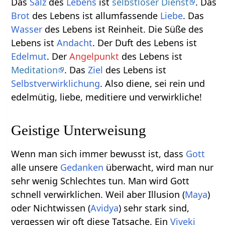
Das
Salz
des
Lebens
ist
selbstloser Dienst
. Das
Brot
des Lebens ist allumfassende
Liebe
. Das
Wasser
des Lebens ist Reinheit. Die Süße des
Lebens ist
Andacht
. Der Duft des Lebens ist
Edelmut
. Der
Angelpunkt
des Lebens ist
Meditation
. Das
Ziel
des Lebens ist
Selbstverwirklichung
. Also diene, sei rein und
edelmütig, liebe, meditiere und verwirkliche!
Geistige Unterweisung
Wenn man sich immer bewusst ist, dass
Gott
alle unsere
Gedanken
überwacht, wird man nur
sehr wenig Schlechtes tun. Man wird Gott
schnell verwirklichen. Weil aber Illusion (
Maya
)
oder Nichtwissen (
Avidya
) sehr stark sind,
vergessen wir oft diese Tatsache. Ein
Viveki