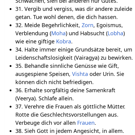
Schwächen, sieh bei anderen nur Gutes.
31. Vergib und vergiss, was dir andere zuleide
getan. Tue wohl denen, die dich hassen.
32. Meide Begehrlichkeit,
Zorn
, Egoismus,
Verblendung (
Moha
) und Habsucht (
Lobha
)
wie eine giftige
Kobra
.
34. Halte immer einige Grundsätze bereit, um
Leidenschaftslosigkeit (Vairagya) zu bewirken.
35. Behandle sinnliche Genüsse wie Gift,
ausgespiene Speisen,
Vishta
oder Urin. Sie
können dich nicht befriedigen.
36. Erhalte sorgfältig deine Samenkraft
(Veerya). Schlafe allein.
37. Verehre die Frauen als göttliche Mütter.
Rotte die Geschlechtsvorstellungen aus.
Verbeuge dich vor allen
Frauen
.
38. Sieh Gott in jedem Angesicht, in allem.