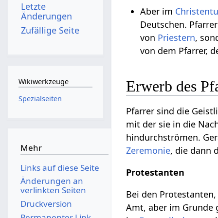
Letzte
Aber im
Christent
Änderungen
Deutschen. Pfarrer
Zufällige Seite
von
Priestern
, son
von dem Pfarrer, 
Wikiwerkzeuge
Erwerb des Pf
Spezialseiten
Pfarrer sind die Geis
mit der sie in die Nac
hindurchströmen. Ge
Mehr
Zeremonie
, die dann
Links auf diese Seite
Protestanten
Änderungen an
verlinkten Seiten
Bei den Protestanten,
Druckversion
Amt, aber im Grunde 
Permanenter Link