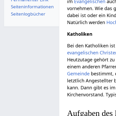
im
Evangelischen
auch
Seiten­­informationen
vornehmen. Wie das ge
Seitenlogbücher
dabei ist oder ein Kin
Natürlich werden
Hoc
Katholiken
Bei den Katholiken i
evangelischen
Christ
Heutzutage gehört zu
einem anderen Pfarre
Gemeinde
bestimmt, o
letztlich Angestellter 
kann. Dann gibt es im
Kirchenvorstand. Typi
Aufgaben des 