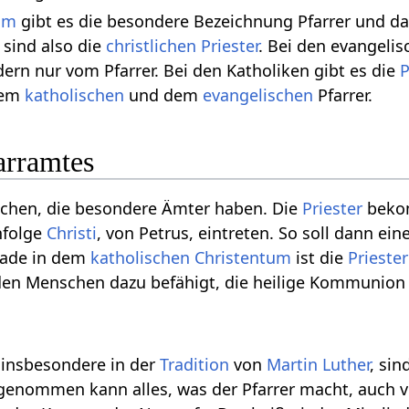
um
gibt es die besondere Bezeichnung Pfarrer und da
 sind also die
christlichen
Priester
. Bei den evangelis
dern nur vom Pfarrer. Bei den Katholiken gibt es die
P
dem
katholischen
und dem
evangelischen
Pfarrer.
arramtes
tlichen, die besondere Ämter haben. Die
Priester
beko
hfolge
Christi
, von Petrus, eintreten. So soll dann e
rade in dem
katholischen
Christentum
ist die
Priester
 den Menschen dazu befähigt, die heilige Kommunion
 insbesondere in der
Tradition
von
Martin Luther
, si
genommen kann alles, was der Pfarrer macht, auch 