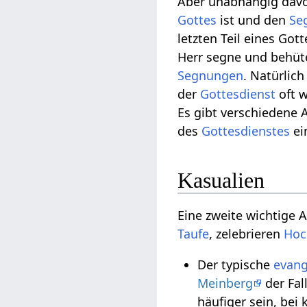
Aber unabhängig davo
Gottes
ist und den
Se
letzten Teil eines Got
Herr segne und behüte
Segnungen
. Natürlich
der
Gottesdienst
oft w
Es gibt verschiedene 
des
Gottesdienstes
ei
Kasualien
Eine zweite wichtige A
Taufe
, zelebrieren
Hoc
Der typische
evang
Meinberg
der Fal
häufiger sein, bei