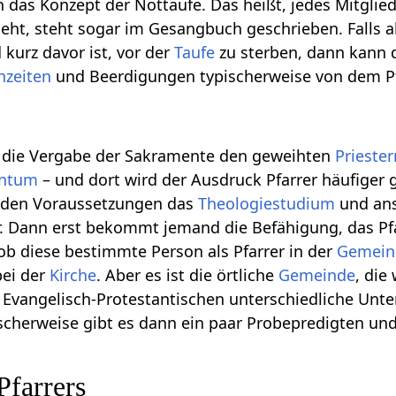
 das Konzept der Nottaufe. Das heißt, jedes Mitglie
ht, steht sogar im Gesangbuch geschrieben. Falls al
d kurz davor ist, vor der
Taufe
zu sterben, dann kann 
hzeiten
und Beerdigungen typischerweise von dem Pf
st die Vergabe der Sakramente den geweihten
Priester
entum
– und dort wird der Ausdruck Pfarrer häufiger
 den Voraussetzungen das
Theologiestudium
und ans
r. Dann erst bekommt jemand die Befähigung, das Pf
b diese bestimmte Person als Pfarrer in der
Gemein
bei der
Kirche
. Aber es ist die örtliche
Gemeinde
, die
 Evangelisch-Protestantischen unterschiedliche Unt
scherweise gibt es dann ein paar Probepredigten und
Pfarrers