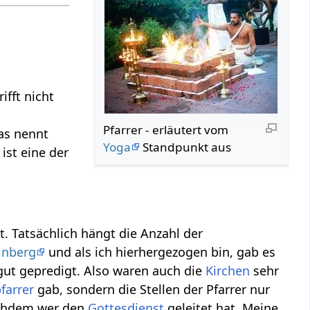
fft nicht
Pfarrer - erläutert vom
das nennt
Yoga
Standpunkt aus
ist eine der
t. Tatsächlich hängt die Anzahl der
inberg
und als ich hierhergezogen bin, gab es
ut gepredigt. Also waren auch die
Kirchen
sehr
farrer
gab, sondern die Stellen der Pfarrer nur
nachdem wer den
Gottesdienst
geleitet hat. Meine