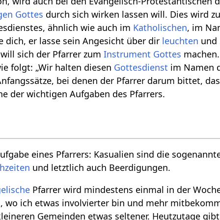
n, wird auch bei den Evangelisch-Protestantischen 
gen
Gottes
durch sich wirken lassen will. Dies wird 
tesdienstes, ähnlich wie auch im
Katholischen
, im N
 dich, er lasse sein Angesicht über dir
leuchten
und s
 will sich der Pfarrer zum
Instrument Gottes
machen. 
ie folgt: „Wir halten diesen
Gottesdienst
im Namen de
Anfangssätze, bei denen der Pfarrer darum bittet, da
ne der wichtigen Aufgaben des Pfarrers.
ufgabe eines Pfarrers: Kasualien sind die sogenannten
hzeiten
und letztlich auch Beerdigungen.
elische
Pfarrer wird mindestens einmal in der Woche
l, wo ich etwas involvierter bin und mehr mitbekom
 kleineren Gemeinden etwas seltener. Heutzutage gib