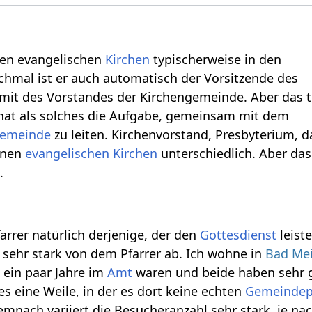
 den evangelischen
Kirchen
typischerweise in den
hmal ist er auch automatisch der Vorsitzende des
it des Vorstandes der Kirchengemeinde. Aber das tri
 hat als solches die Aufgabe, gemeinsam mit dem
emeinde
zu leiten. Kirchenvorstand, Presbyterium, 
denen
evangelischen
Kirchen
unterschiedlich. Aber das 
.
g
arrer natürlich derjenige, der den
Gottesdienst
leiste
sehr stark von dem Pfarrer ab. Ich wohne in
Bad Me
n ein paar Jahre im
Amt
waren und beide haben sehr g
es eine Weile, in der es dort keine echten
Gemeindep
emnach variiert die Besucheranzahl sehr stark, je 