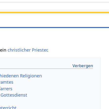
 ein
christlicher
Priester
.
schiedenen Religionen
rramtes
arrers
n Gottesdienst
terricht