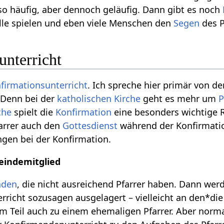
so häufig, aber dennoch geläufig. Dann gibt es noch
lle spielen und eben viele Menschen den
Segen
des P
unterricht
firmationsunterricht
. Ich spreche hier primär von de
 Denn bei der
katholischen
Kirche
geht es mehr um
P
che
spielt die
Konfirmation
eine besonders wichtige R
farrer auch den
Gottesdienst
während der Konfirmati
gen bei der Konfirmation.
eindemitglied
nden
, die nicht ausreichend Pfarrer haben. Dann wer
richt sozusagen ausgelagert – vielleicht an den*die
m Teil auch zu einem ehemaligen Pfarrer. Aber norm