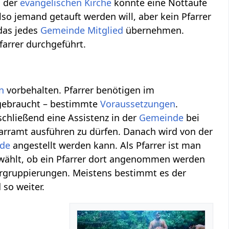
d der
evangelischen
Kirche
könnte eine Nottaufe
so jemand getauft werden will, aber kein Pfarrer
das jedes
Gemeinde
Mitglied
übernehmen.
arrer durchgeführt.
n
vorbehalten. Pfarrer benötigen im
 gebraucht – bestimmte
Voraussetzungen
.
chließend eine Assistenz in der
Gemeinde
bei
arramt ausführen zu dürfen. Danach wird von der
de
angestellt werden kann. Als Pfarrer ist man
 wählt, ob ein Pfarrer dort angenommen werden
ergruppierungen. Meistens bestimmt es der
 so weiter.