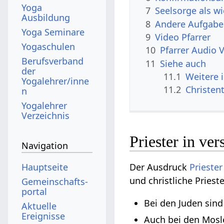
Yoga
7
Seelsorge als w
Ausbildung
8
Andere Aufgaben
Yoga Seminare
9
Video Pfarrer
Yogaschulen
10
Pfarrer Audio 
Berufsverband
11
Siehe auch
der
11.1
Weitere 
Yogalehrer/inne
11.2
Christen
n
Yogalehrer
Verzeichnis
Priester in ve
Navigation
Hauptseite
Der Ausdruck
Priester
und christliche Prieste
Gemeinschafts­
portal
Bei den Juden sind
Aktuelle
Ereignisse
Auch bei den Mosl