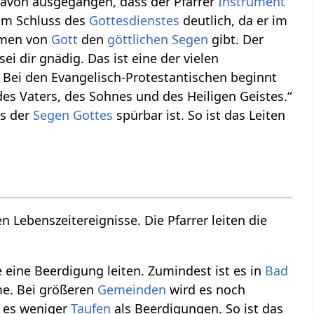
davon ausgegangen, dass der Pfarrer
Instrument
zum Schluss des
Gottesdienstes
deutlich, da er im
amen von
Gott
den
göttlichen
Segen
gibt. Der
ei dir gnädig. Das ist eine der vielen
Bei den Evangelisch-Protestantischen beginnt
s Vaters, des Sohnes und des Heiligen Geistes.“
ss der
Segen
Gottes
spürbar ist. So ist das Leiten
 Lebenszeitereignisse. Die Pfarrer leiten die
 eine Beerdigung leiten. Zumindest ist es in
Bad
me. Bei größeren
Gemeinden
wird es noch
t es weniger
Taufen
als Beerdigungen. So ist das