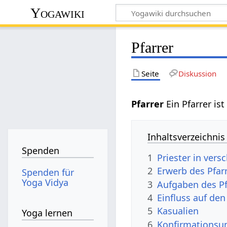
Yogawiki
Pfarrer
Seite
Diskussion
Pfarrer
Ein Pfarrer ist
Inhaltsverzeichnis
Spenden
1
Priester in ver
2
Erwerb des Pfa
Spenden für
Yoga Vidya
3
Aufgaben des Pf
4
Einfluss auf de
5
Kasualien
Yoga lernen
6
Konfirmationsun