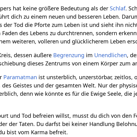
pers hat keine größere Bedeutung als der
Schlaf
. Sc
führt dich zu einem neuen und besseren Leben. Daru
ss der Tod die Pforte zum Leben ist und sieht ihn nic
n Faden des Lebens zu durchtrennen, sondern erkenn
inem weiteren, volleren und glücklicherem Leben ersc
 Kreis, dessen äußere
Begrenzung
im
Unendlichen
, d
rschiebung dieses Zentrums von einem Körper zum a
er
Paramatman
ist unsterblich, unzerstörbar, zeitlos
 des Geistes und der gesamten Welt. Nur der physisc
rblich, denn wie könnte es für die Ewige Seele, die 
rt und Tod befreien willst, musst du dich von den Fe
der der Taten. Du darfst bei keiner Handlung Belo
u bist vom Karma befreit.