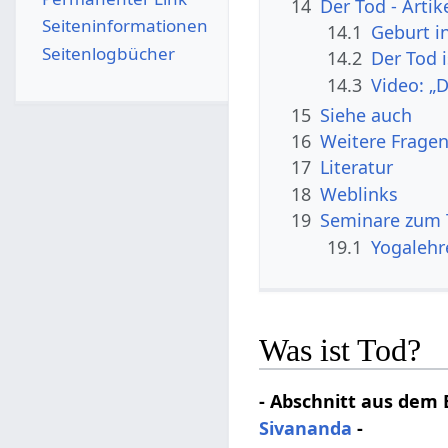
14
Der Tod - Arti
Seiten­­informationen
14.1
Geburt i
Seitenlogbücher
14.2
Der Tod 
14.3
Video: „
15
Siehe auch
16
Weitere Frage
17
Literatur
18
Weblinks
19
Seminare zum 
19.1
Yogalehr
Was ist Tod?
- Abschnitt aus dem 
Sivananda
-