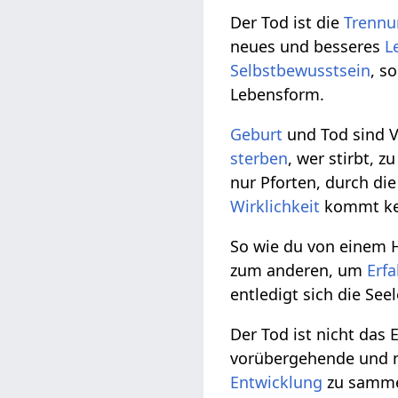
Der Tod ist die
Trenn
neues und besseres
L
Selbstbewusstsein
, s
Lebensform.
Geburt
und Tod sind 
sterben
, wer stirbt, 
nur Pforten, durch di
Wirklichkeit
kommt kei
So wie du von einem 
zum anderen, um
Erf
entledigt sich die See
Der Tod ist nicht das
vorübergehende und no
Entwicklung
zu samme