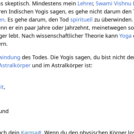
was skeptisch. Mindestens mein
Lehrer
,
Swami Vishnu
ren Indischen Yogis sagen, es gehe nicht darum den
en
. Es gehe darum, den Tod
spirituell
zu überwinden.
wenn er ein paar Jahre oder Jahrzehnt, meinetwegen so
ger lebt. Nach wissenschaftlicher Theorie kann
Yoga
ern.
windung
des Todes. Die Yogis sagen, du bist nicht de
Astralkörper
und im Astralkörper ist:
it
,
und
uch dein
Karma
. Wenn du den physischen Körper los