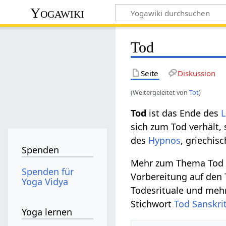
Yogawiki
Tod
Seite
Diskussion
(Weitergeleitet von
Tot
)
Tod
ist das Ende des
sich zum Tod verhält,
des
Hypnos
, griechis
Spenden
Mehr zum Thema Tod f
Spenden für
Vorbereitung auf den 
Yoga Vidya
Todesrituale und mehr.
Stichwort
Tod Sanskri
Yoga lernen