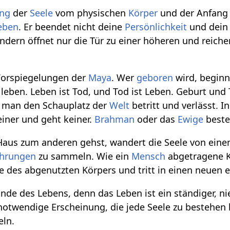
ung
der
Seele
vom physischen
Körper
und der Anfang 
eben
. Er beendet nicht deine
Persönlichkeit
und dein
ondern öffnet nur die Tür zu einer höheren und reiche
Vorspiegelungen der
Maya
. Wer
geboren
wird, beginn
zu leben. Leben ist Tod, und Tod ist Leben. Geburt und
e man den Schauplatz der
Welt
betritt und verlässt. In
ner und geht keiner.
Brahman
oder das
Ewige
besteh
Haus zum anderen gehst, wandert die Seele von ein
ahrungen
zu sammeln. Wie ein
Mensch
abgetragene K
le des abgenutzten Körpers und tritt in einen neuen e
 Ende des Lebens, denn das Leben ist ein ständiger, 
twendige Erscheinung, die jede Seele zu bestehen h
ln.