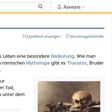
Anonym
Quelltext anzeigen
Versionsgeschichte
s Leben eine besondere
Bedeutung
. Wie man
sch-römischen
Mythologie
gibt es
Thanatos
, Bruder
.
zur
em Tod,
du unter dem