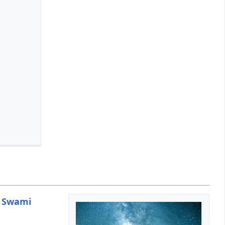
n
Swami