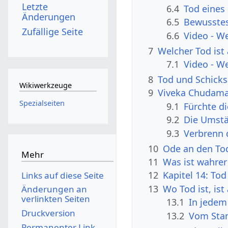
Letzte
6.4
Tod eines
Änderungen
6.5
Bewusste
Zufällige Seite
6.6
Video - W
7
Welcher Tod ist
7.1
Video - W
8
Tod und Schicksa
Wikiwerkzeuge
9
Viveka Chudama
Spezialseiten
9.1
Fürchte di
9.2
Die Umstä
9.3
Verbrenn 
10
Ode an den To
Mehr
11
Was ist wahrer
12
Kapitel 14: To
Links auf diese Seite
13
Wo Tod ist, is
Änderungen an
verlinkten Seiten
13.1
In jedem
Druckversion
13.2
Vom Sta
Permanenter Link