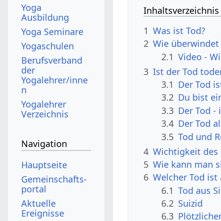
Yoga
Inhaltsverzeichnis
Ausbildung
1
Was ist Tod?
Yoga Seminare
2
Wie überwindet 
Yogaschulen
2.1
Video - W
Berufsverband
der
3
Ist der Tod tode
Yogalehrer/inne
3.1
Der Tod i
n
3.2
Du bist ei
Yogalehrer
3.3
Der Tod -
Verzeichnis
3.4
Der Tod al
3.5
Tod und R
Navigation
4
Wichtigkeit de
5
Wie kann man si
Hauptseite
6
Welcher Tod ist
Gemeinschafts­
portal
6.1
Tod aus S
Aktuelle
6.2
Suizid
Ereignisse
6.3
Plötzliche