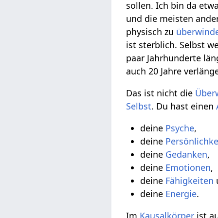
sollen. Ich bin da et
und die meisten ande
physisch zu
überwind
ist sterblich. Selbst 
paar Jahrhunderte län
auch 20 Jahre verläng
Das ist nicht die
Über
Selbst
. Du hast einen
deine
Psyche
,
deine
Persönlichke
deine
Gedanken
,
deine
Emotionen
,
deine
Fähigkeiten
deine
Energie
.
Im
Kausalkörper
ist a