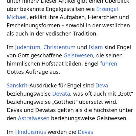
unter ihnen? Dieser Artikel gibt einen Überblick
über bekannte Engelgestalten wie
Erzengel
Michael
, erklärt ihre Aufgaben, Hierarchien und
Erscheinungsformen – sowohl in der westlichen
als auch in der vedischen Tradition.
Im
Judentum
,
Christentum
und
Islam
sind Engel
von Gott geschaffene
Geistwesen
, die seinen
himmlischen Hofstaat bilden. Engel
führen
Gottes Aufträge aus.
Sanskrit
-Ausdrücke für Engel sind
Deva
beziehungsweise
Devata
, was oft auch mit „Gott“
beziehungsweise „Gottheit“ übersetzt wird.
Devas und Devatas gelten als die höchsten unter
den
Astralwesen
beziehungsweise Geistwesen.
Im
Hinduismus
werden die
Devas