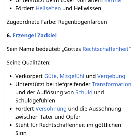
Unterstützt beim Lösen von altem
Karma
Fördert
Hellsehen
und Hellwissen
Zugeordnete Farbe: Regenbogenfarben
6.
Erzengel Zadkiel
Sein Name bedeutet: „Gottes
Rechtschaffenheit
“
Seine Qualitäten:
Verkörpert
Güte
,
Mitgefühl
und
Vergebung
Unterstützt bei tiefgreifender
Transformation
und der Auflösung von
Schuld
und
Schuldgefühlen
Fördert
Versöhnung
und die Aussöhnung
zwischen Täter und Opfer
Steht für Rechtschaffenheit im göttlichen
Sinn