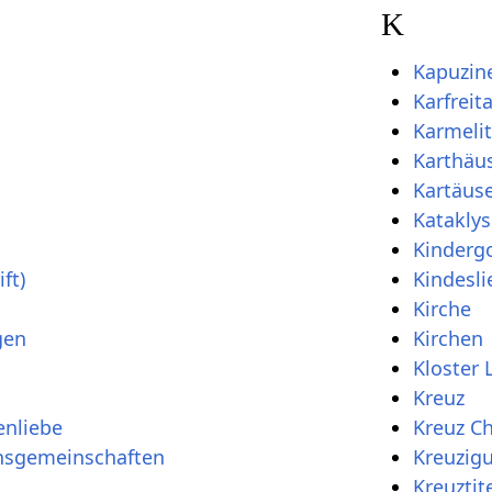
K
Kapuzin
Karfreit
Karmelit
Karthäu
Kartäus
Katakly
Kinderg
ft)
Kindesli
Kirche
gen
Kirchen
Kloster 
Kreuz
enliebe
Kreuz Ch
onsgemeinschaften
Kreuzig
Kreuztit