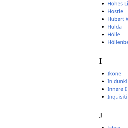
Hohes L
Hostie
Hubert 
Hulda
Hölle
e
Höllenb
I
Ikone
In dunkl
Innere E
Inquisit
J
Jahve