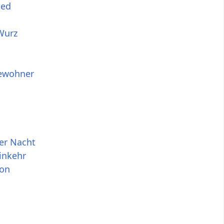
ied
Wurz
ewohner
er Nacht
inkehr
ion