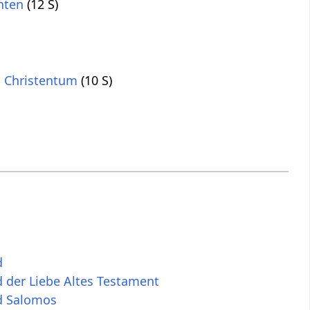
hten
(12 S)
 Christentum
(10 S)
d
 der Liebe Altes Testament
d Salomos