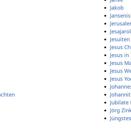
Jakob
Janseni
Jerusal
Jesajarol
r
Jesuiten
Jesus Ch
Jesus in
Jesus M
Jesus W
Jesus Yo
Johannes
achten
Johannit
Jubilate
Jörg Zin
Jüngstes