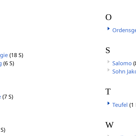
O
Ordensg
S
gie
(18 S)
g
(6 S)
Salomo
(
Sohn Jak
T
e
(7 S)
Teufel
(1
W
 S)