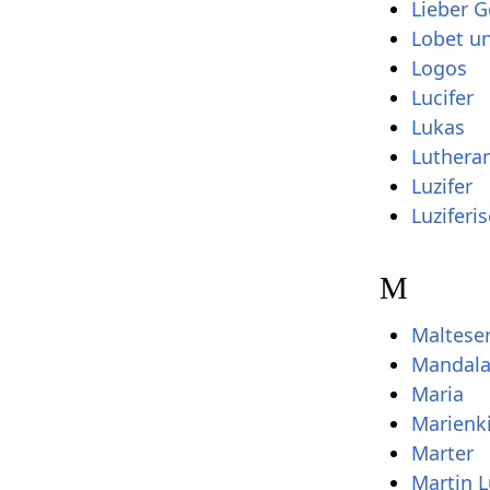
Lieber G
Lobet un
Logos
Lucifer
Lukas
Luthera
Luzifer
Luziferi
M
Maltese
Mandal
Maria
Marienk
Marter
Martin L