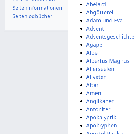
Abelard
Seiten­­informationen
Abgötterei
Seitenlogbücher
Adam und Eva
Advent
Adventsgeschicht
Agape
Albe
Albertus Magnus
Allerseelen
Allvater
Altar
Amen
Anglikaner
Antoniter
Apokalyptik
Apokryphen
Apostel Paulus