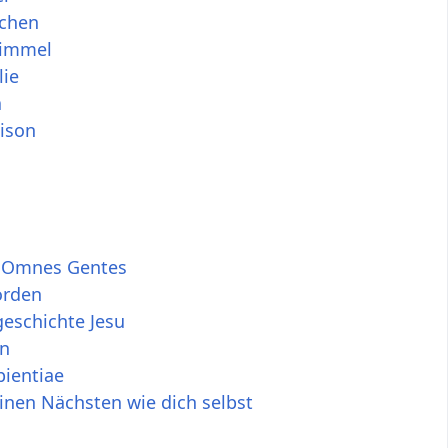
ichen
himmel
lie
a
eison
 Omnes Gentes
orden
eschichte Jesu
an
pientiae
inen Nächsten wie dich selbst