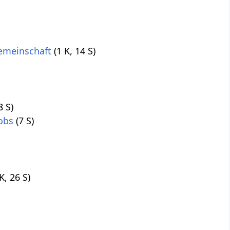
emeinschaft
(1 K, 14 S)
8 S)
obs
(7 S)
 K, 26 S)