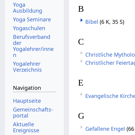
Yoga
B
Ausbildung
Yoga Seminare
Bibel
(6 K, 35 S)
Yogaschulen
Berufsverband
C
der
Yogalehrer/inne
Christliche Mytholo
n
Christlicher Feierta
Yogalehrer
Verzeichnis
E
Navigation
Evangelische Kirch
Hauptseite
Gemeinschafts­
G
portal
Aktuelle
Gefallene Engel
(66
Ereignisse