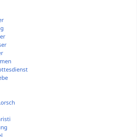
er
ag
er
ser
er
smen
ottesdienst
ebe
Lorsch
risti
ung
el