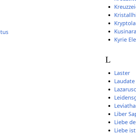
Kreuzze
Kristall
Kryptola
Kusinar
stus
Kyrie El
L
Laster
Laudate
Lazarus
Leidensg
Leviath
Liber Sa
Liebe de
Liebe ist