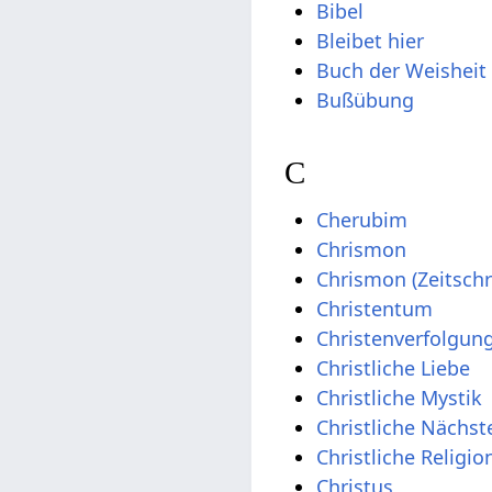
Bibel
Bleibet hier
Buch der Weisheit
Bußübung
C
Cherubim
Chrismon
Chrismon (Zeitschri
Christentum
Christenverfolgun
Christliche Liebe
Christliche Mystik
Christliche Nächst
Christliche Religi
Christus