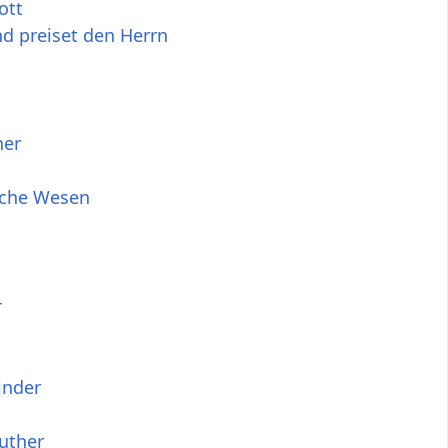
ott
d preiset den Herrn
ner
sche Wesen
r
a
inder
uther