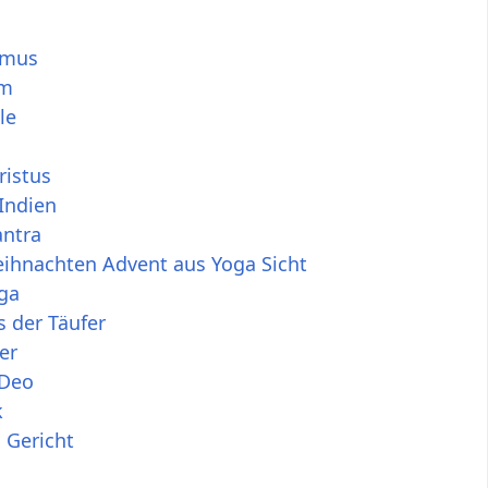
smus
em
le
ristus
 Indien
antra
eihnachten Advent aus Yoga Sicht
ga
 der Täufer
er
 Deo
k
 Gericht