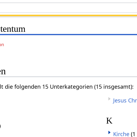
stentum
on
en
lt die folgenden 15 Unterkategorien (15 insgesamt):
Jesus Chr
K
)
Kirche
(1