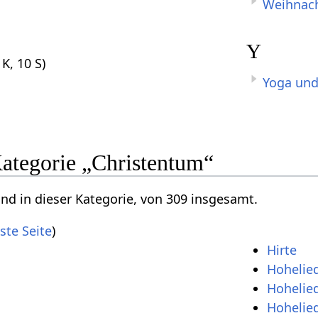
Weihnac
Y
 K, 10 S)
Yoga und
Kategorie „Christentum“
ind in dieser Kategorie, von 309 insgesamt.
ste Seite
)
Hirte
Hohelie
Hohelied
Hohelie