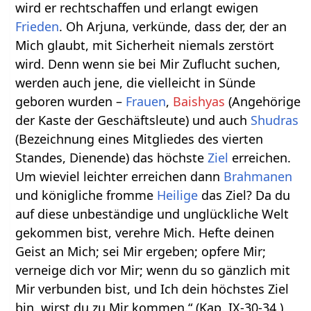
wird er rechtschaffen und erlangt ewigen
Frieden
. Oh Arjuna, verkünde, dass der, der an
Mich glaubt, mit Sicherheit niemals zerstört
wird. Denn wenn sie bei Mir Zuflucht suchen,
werden auch jene, die vielleicht in Sünde
geboren wurden –
Frauen
,
Baishyas
(Angehörige
der Kaste der Geschäftsleute) und auch
Shudras
(Bezeichnung eines Mitgliedes des vierten
Standes, Dienende) das höchste
Ziel
erreichen.
Um wieviel leichter erreichen dann
Brahmanen
und königliche fromme
Heilige
das Ziel? Da du
auf diese unbeständige und unglückliche Welt
gekommen bist, verehre Mich. Hefte deinen
Geist an Mich; sei Mir ergeben; opfere Mir;
verneige dich vor Mir; wenn du so gänzlich mit
Mir verbunden bist, und Ich dein höchstes Ziel
bin, wirst du zu Mir kommen.“ (Kap. IX-30-34.)