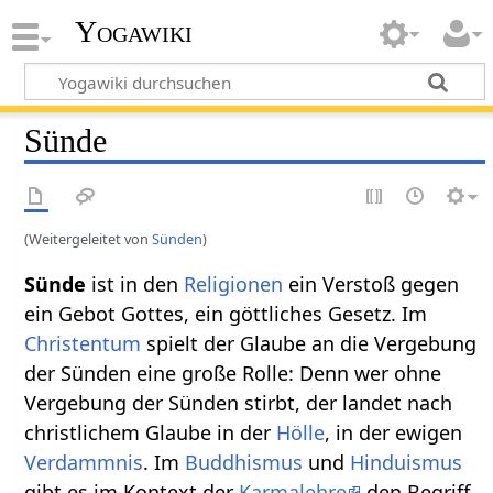
Yogawiki
Sünde
(Weitergeleitet von
Sünden
)
Sünde
ist in den
Religionen
ein Verstoß gegen
ein Gebot Gottes, ein göttliches Gesetz. Im
Christentum
spielt der Glaube an die Vergebung
der Sünden eine große Rolle: Denn wer ohne
Vergebung der Sünden stirbt, der landet nach
christlichem Glaube in der
Hölle
, in der ewigen
Verdammnis
. Im
Buddhismus
und
Hinduismus
gibt es im Kontext der
Karmalehre
den Begriff