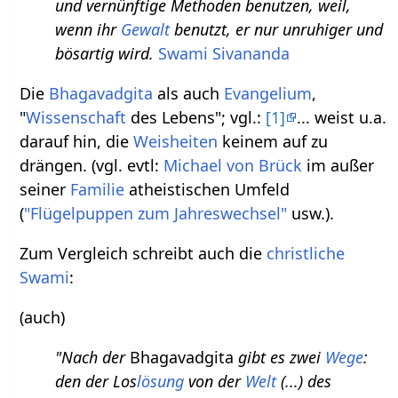
und vernünftige Methoden benutzen, weil,
wenn ihr
Gewalt
benutzt, er nur unruhiger und
bösartig wird.
Swami Sivananda
Die
Bhagavadgita
als auch
Evangelium
,
"
Wissenschaft
des Lebens"; vgl.:
[1]
... weist u.a.
darauf hin, die
Weisheiten
keinem auf zu
drängen. (vgl. evtl:
Michael von Brück
im außer
seiner
Familie
atheistischen Umfeld
(
"Flügelpuppen zum Jahreswechsel"
usw.).
Zum Vergleich schreibt auch die
christliche
Swami
:
(auch)
"Nach der
Bhagavadgita
gibt es zwei
Wege
:
den der Los
lösung
von der
Welt
(...) des