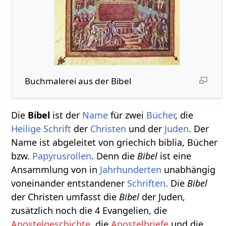
Buchmalerei aus der Bibel
Die
Bibel
ist der
Name
für zwei
Bücher
, die
Heilige Schrift
der
Christen
und der
Juden
. Der
Name ist abgeleitet von griechich biblia, Bücher
bzw.
Papyrusrollen
. Denn die
Bibel
ist eine
Ansammlung von in
Jahrhunderten
unabhängig
voneinander entstandener
Schriften
. Die
Bibel
der Christen umfasst die
Bibel
der Juden,
zusätzlich noch die 4 Evangelien, die
Apostelgeschichte
, die
Apostelbriefe
und die