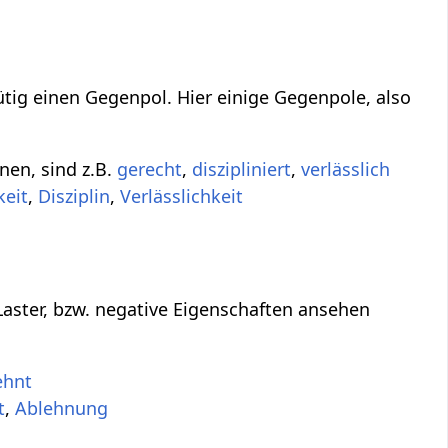
ütig einen Gegenpol. Hier einige Gegenpole, also
nen, sind z.B.
gerecht
,
diszipliniert
,
verlässlich
keit
,
Disziplin
,
Verlässlichkeit
Laster, bzw. negative Eigenschaften ansehen
ehnt
t
,
Ablehnung