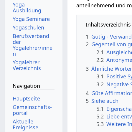
Yoga
anteilnehmend und mit
Ausbildung
Yoga Seminare
Inhaltsverzeichnis
Yogaschulen
Berufsverband
1
Gütig - Verwand
der
2
Gegenteil von g
Yogalehrer/inne
2.1
Ausgleic
n
2.2
Antonyme,
Yogalehrer
Verzeichnis
3
Ähnliche Wörter
3.1
Positive 
3.2
Negative 
Navigation
4
Güte Affirmatio
Hauptseite
5
Siehe auch
Gemeinschafts­
5.1
Eigenscha
portal
5.2
Liebe ent
Aktuelle
5.3
Weitere I
Ereignisse