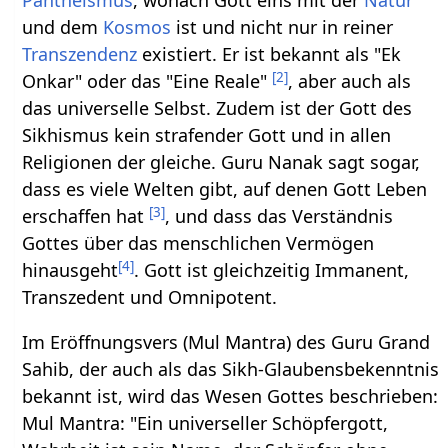
Pantheismus
, wonach Gott eins mit der
Natur
und dem
Kosmos
ist und nicht nur in reiner
Transzendenz
existiert. Er ist bekannt als "Ek
[
2
]
Onkar" oder das "Eine Reale"
, aber auch als
das universelle Selbst. Zudem ist der Gott des
Sikhismus kein strafender Gott und in allen
Religionen der gleiche. Guru Nanak sagt sogar,
dass es viele Welten gibt, auf denen Gott Leben
[
3
]
erschaffen hat
, und dass das Verständnis
Gottes über das menschlichen Vermögen
[
4
]
hinausgeht
. Gott ist gleichzeitig Immanent,
Transzedent und Omnipotent.
Im Eröffnungsvers (Mul Mantra) des Guru Grand
Sahib, der auch als das Sikh-Glaubensbekenntnis
bekannt ist, wird das Wesen Gottes beschrieben:
Mul Mantra: "Ein universeller Schöpfergott,