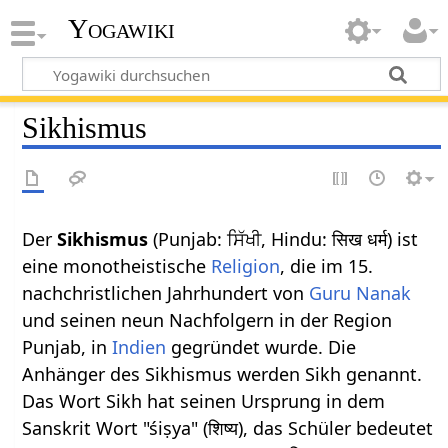
Yogawiki
Sikhismus
Der
Sikhismus
(Punjab: ਸਿੱਖੀ, Hindu: सिख धर्म) ist
eine monotheistische
Religion
, die im 15.
nachchristlichen Jahrhundert von
Guru Nanak
und seinen neun Nachfolgern in der Region
Punjab, in
Indien
gegründet wurde. Die
Anhänger des Sikhismus werden Sikh genannt.
Das Wort Sikh hat seinen Ursprung in dem
Sanskrit Wort "śiṣya" (शिष्य), das Schüler bedeutet