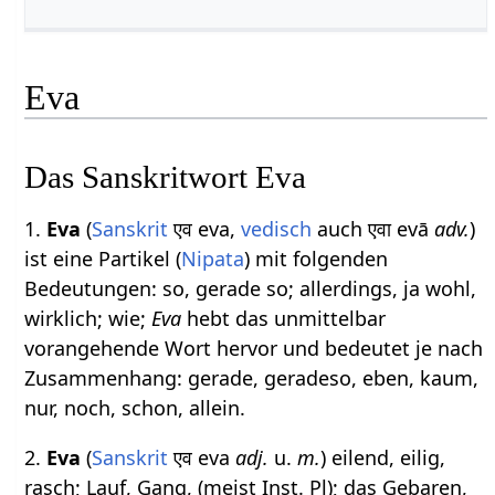
Eva
Das Sanskritwort Eva
1.
Eva
(
Sanskrit
एव eva,
vedisch
auch एवा evā
adv.
)
ist eine Partikel (
Nipata
) mit folgenden
Bedeutungen: so, gerade so; allerdings, ja wohl,
wirklich; wie;
Eva
hebt das unmittelbar
vorangehende Wort hervor und bedeutet je nach
Zusammenhang: gerade, geradeso, eben, kaum,
nur, noch, schon, allein.
2.
Eva
(
Sanskrit
एव eva
adj.
u.
m.
) eilend, eilig,
rasch; Lauf, Gang, (meist Inst. Pl); das Gebaren,