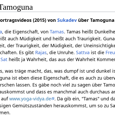
 Tamoguna
Vortragsvideos (2015) von
Sukadev
über Tamoguna
a
, die Eigenschaft, von
Tamas
. Tamas heißt Dunkelhe
eißt auch Müdigkeit und heißt auch Traurigkeit. Guna
it, der Traurigkeit, der Müdigkeit, der Uneinsichtigke
schaften. Es gibt
Rajas
, die Unruhe.
Sattva
ist die
Fre
,
Sat
heißt ja Wahrheit, das aus der Wahrheit Komme
s, was träge macht, das, was dumpf ist und dunkel ist
a ist eben diese Eigenschaft, die es auch zu überw
errschen lassen. Es gäbe noch viel zu sagen über T
auskommst und dass es manchmal auch durchaus ang
u auf
www.yoga-vidya.de
. Da gib ein, "Tamas" und 
sigen Gemütszuständen herauskommst, um so zu Sattv
men.