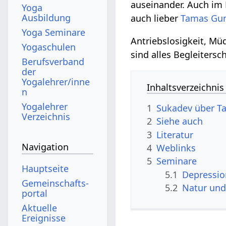
auseinander. Auch im 
Yoga
Ausbildung
auch lieber
Tamas
Gu
Yoga Seminare
Antriebslosigkeit, Mü
Yogaschulen
sind alles Begleiter
Berufsverband
der
Yogalehrer/inne
Inhaltsverzeichnis
n
Yogalehrer
1
Sukadev über 
Verzeichnis
2
Siehe auch
3
Literatur
Navigation
4
Weblinks
5
Seminare
Hauptseite
5.1
Depressio
Gemeinschafts­
5.2
Natur un
portal
Aktuelle
Ereignisse