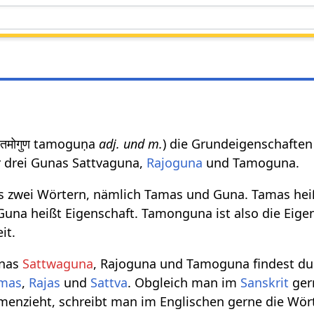
 तमोगुण tamoguṇa
adj. und m.
) die Grundeigenschaften
r drei Gunas Sattvaguna,
Rajoguna
und Tamoguna.
 zwei Wörtern, nämlich Tamas und Guna. Tamas hei
 Guna heißt Eigenschaft. Tamonguna ist also die Eige
it.
unas
Sattwaguna
, Rajoguna und Tamoguna findest du
mas
,
Rajas
und
Sattva
. Obgleich man im
Sanskrit
ger
enzieht, schreibt man im Englischen gerne die Wör