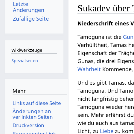
Letzte
Sukadev über
Änderungen
Zufällige Seite
Niederschrift eines 
Tamoguna ist die
Gun
Verhülltheit, Tamas h
Wikiwerkzeuge
Eigenschaft der Träghe
Gunas, die drei Eigen
Spezialseiten
Wahrheit
Kommende
Und es gibt Tamas, da
Tamoguna. Und Tamogun
Mehr
nicht langfristig beh
Links auf diese Seite
Tamoguna wieder her
Änderungen an
sein. Mehr erfährst d
verlinkten Seiten
wie du auch aus tama
Druckversion
Licht, zu
Liebe
zu kom
Permanenter Link