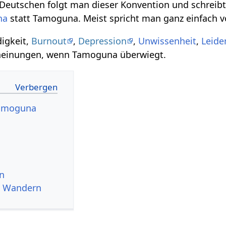
Deutschen folgt man dieser Konvention und schreib
na
statt Tamoguna. Meist spricht man ganz einfach 
digkeit,
Burnout
,
Depression
,
Unwissenheit
,
Leide
scheinungen, wenn Tamoguna überwiegt.
Tamoguna
n
d Wandern