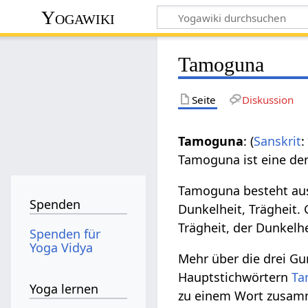
Yogawiki
Tamoguna
Seite
Diskussion
Tamoguna
: (
Sanskrit
:
Tamoguna ist eine de
Tamoguna besteht aus
Spenden
Dunkelheit, Trägheit.
Trägheit, der Dunkelhe
Spenden für
Yoga Vidya
Mehr über die drei G
Hauptstichwörtern
Ta
Yoga lernen
zu einem Wort zusamm