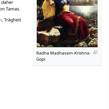
t daher
von Tamas.
n
, Trägheit
Radha Madhavam-Krishna-
Gopi