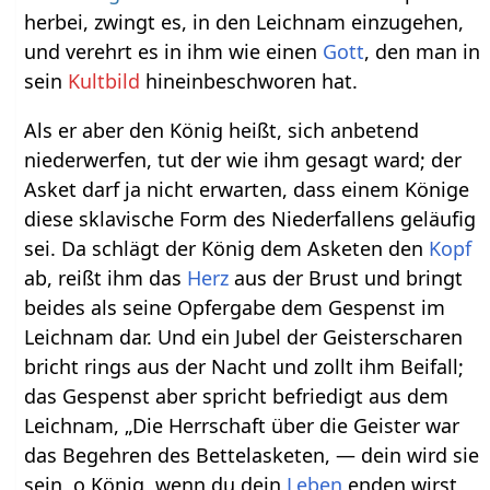
herbei, zwingt es, in den Leichnam einzugehen,
und verehrt es in ihm wie einen
Gott
, den man in
sein
Kultbild
hineinbeschworen hat.
Als er aber den König heißt, sich anbetend
niederwerfen, tut der wie ihm gesagt ward; der
Asket darf ja nicht erwarten, dass einem Könige
diese sklavische Form des Niederfallens geläufig
sei. Da schlägt der König dem Asketen den
Kopf
ab, reißt ihm das
Herz
aus der Brust und bringt
beides als seine Opfergabe dem Gespenst im
Leichnam dar. Und ein Jubel der Geisterscharen
bricht rings aus der Nacht und zollt ihm Beifall;
das Gespenst aber spricht befriedigt aus dem
Leichnam, „Die Herrschaft über die Geister war
das Begehren des Bettelasketen, — dein wird sie
sein, o König, wenn du dein
Leben
enden wirst,