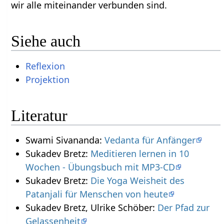
wir alle miteinander verbunden sind.
Siehe auch
Reflexion
Projektion
Literatur
Swami Sivananda:
Vedanta für Anfänger
Sukadev Bretz:
Meditieren lernen in 10
Wochen - Übungsbuch mit MP3-CD
Sukadev Bretz:
Die Yoga Weisheit des
Patanjali für Menschen von heute
Sukadev Bretz, Ulrike Schöber:
Der Pfad zur
Gelassenheit