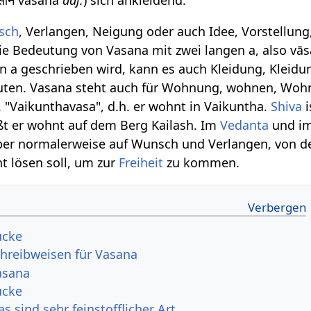
sch
, Verlangen, Neigung oder auch Idee, Vorstellung,
 die Bedeutung von Vasana mit zwei langen a, also v
n a geschrieben wird, kann es auch Kleidung, Kleidu
ten. Vasana steht auch für Wohnung, wohnen, Wohn
B. "Vaikunthavasa", d.h. er wohnt in Vaikuntha.
Shiva
i
ißt er wohnt auf dem Berg Kailash. Im
Vedanta
und i
aber normalerweise auf Wunsch und Verlangen, von d
nt lösen soll, um zur
Freiheit
zu kommen.
ücke
hreibweisen für Vasana
asana
ücke
s sind sehr feinstofflicher Art