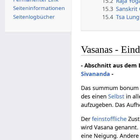
15.2
Raja Yog
Seiten­­informationen
15.3
Sanskrit
Seitenlogbücher
15.4
Tsa Lung
Vasanas - Ein
- Abschnitt aus dem 
Sivananda
-
Das summum bonum
des einen
Selbst
in al
aufzugeben. Das Aufhö
Der
feinstoffliche
Zust
wird Vasana genannt
eine Neigung. Andere 