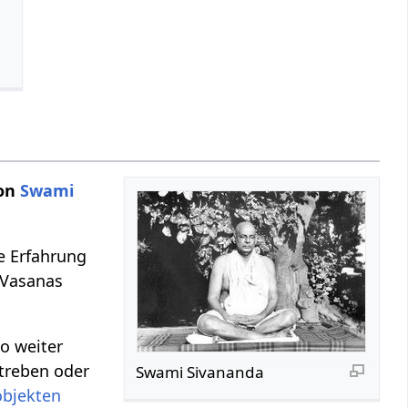
von
Swami
ie Erfahrung
e Vasanas
o weiter
treben oder
Swami Sivananda
objekten