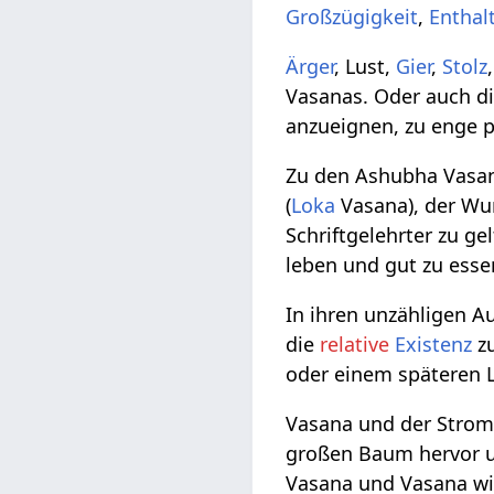
Großzügigkeit
,
Enthal
Ärger
, Lust,
Gier
,
Stolz
Vasanas. Oder auch d
anzueignen, zu enge 
Zu den Ashubha Vasan
(
Loka
Vasana), der Wu
Schriftgelehrter zu gel
leben und gut zu esse
In ihren unzähligen 
die
relative
Existenz
zu
oder einem späteren 
Vasana und der Stro
großen Baum hervor u
Vasana und Vasana wir