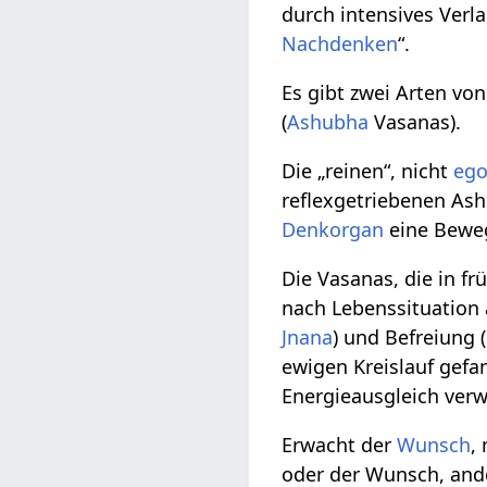
durch intensives Ver
Nachdenken
“.
Es gibt zwei Arten von
(
Ashubha
Vasanas).
Die „reinen“, nicht
eg
reflexgetriebenen As
Denkorgan
eine Bewe
Die Vasanas, die in f
nach Lebenssituation 
Jnana
) und Befreiung (
ewigen Kreislauf gef
Energieausgleich verw
Erwacht der
Wunsch
,
oder der Wunsch, ande