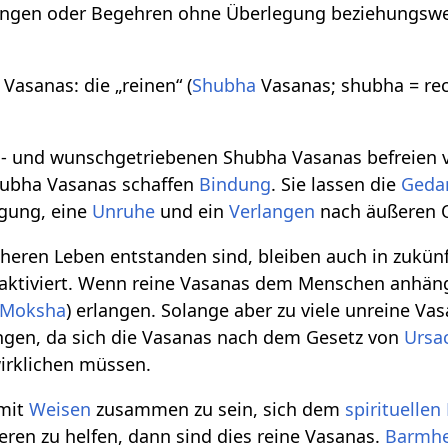
langen oder Begehren ohne Überlegung beziehungsw
 Vasanas: die „reinen“ (
Shubha
Vasanas; shubha = rech
o
- und wunschgetriebenen Shubha Vasanas befreien
hubha Vasanas schaffen
Bindung
. Sie lassen die
Geda
gung, eine
Unruhe
und ein
Verlangen
nach äußeren O
rüheren Leben entstanden sind, bleiben auch in zukü
aktiviert. Wenn reine Vasanas dem Menschen anhängen
Moksha
) erlangen. Solange aber zu viele unreine 
angen, da sich die Vasanas nach dem Gesetz von
Ursa
irklichen müssen.
 mit
Weisen
zusammen zu sein, sich dem
spirituellen
ren zu helfen, dann sind dies reine Vasanas.
Barmhe