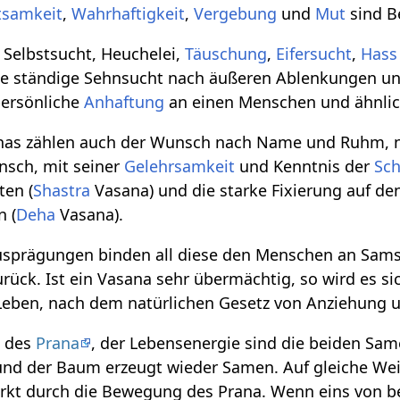
tsamkeit
,
Wahrhaftigkeit
,
Vergebung
und
Mut
sind Be
, Selbstsucht, Heuchelei,
Täuschung
,
Eifersucht
,
Hass
ie ständige Sehnsucht nach äußeren Ablenkungen un
persönliche
Anhaftung
an einen Menschen und ähnlic
as zählen auch der Wunsch nach Name und Ruhm, n
nsch, mit seiner
Gelehrsamkeit
und Kenntnis der
Sch
ten (
Shastra
Vasana) und die starke Fixierung auf de
n (
Deha
Vasana).
Ausprägungen binden all diese den Menschen an Sam
rück. Ist ein Vasana sehr übermächtig, so wird es si
Leben, nach dem natürlichen Gesetz von Anziehung 
m des
Prana
, der Lebensenergie sind die beiden Sam
nd der Baum erzeugt wieder Samen. Auf gleiche We
kt durch die Bewegung des Prana. Wenn eins von bei