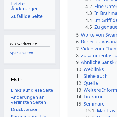
Letzte
4.2
Eine Unte
Änderungen
4.3
In Brahma
Zufällige Seite
4.4
Im Griff d
4.5
Zu genaue
5
Worte von Swam
6
Bilder zu Vasana
Wikiwerkzeuge
7
Video zum The
Spezialseiten
8
Zusammenfassun
9
Ähnliche Sanskr
10
Weblinks
11
Siehe auch
Mehr
12
Quelle
13
Weitere Inform
Links auf diese Seite
14
Literatur
Änderungen an
verlinkten Seiten
15
Seminare
Druckversion
15.1
Mantras
Permanenter Link