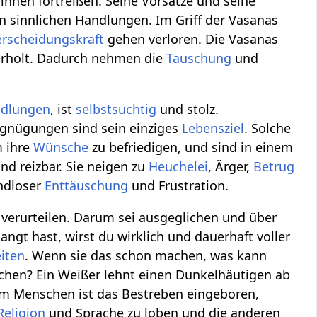
hnen fortreißen. Seine Vorsätze und seine
en sinnlichen Handlungen. Im Griff der Vasanas
rscheidungskraft
gehen verloren. Die Vasanas
erholt. Dadurch nehmen die
Täuschung
und
dlungen
, ist
selbstsüchtig
und stolz.
ergnügungen sind sein einziges
Lebensziel
. Solche
m ihre
Wünsche
zu befriedigen, und sind in einem
nd reizbar. Sie neigen zu
Heuchelei
, Ärger,
Betrug
endloser
Enttäuschung
und Frustration.
 verurteilen. Darum sei ausgeglichen und über
angt hast, wirst du wirklich und dauerhaft voller
iten
. Wenn sie das schon machen, was kann
chen? Ein Weißer lehnt einen Dunkelhäutigen ab
m Menschen ist das Bestreben eingeboren,
Religion
und Sprache zu loben und die anderen