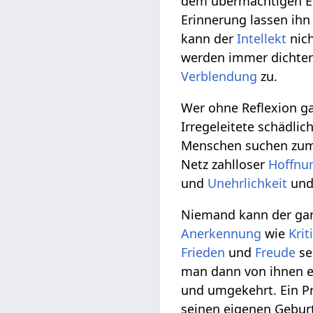
dem übermächtigen Ein
Erinnerung lassen ihn
kann der
Intellekt
nich
werden immer dichter
Verblendung
zu.
Wer ohne Reflexion g
Irregeleitete schädli
Menschen suchen zum 
Netz zahlloser
Hoffnu
und
Unehrlichkeit
und 
Niemand kann der g
Anerkennung
wie
Krit
Frieden
und
Freude
se
man dann von ihnen e
und umgekehrt. Ein P
seinen eigenen Geburt