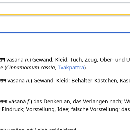
वसन vasana
n.
) Gewand, Kleid, Tuch, Zeug, Ober- und U
e (
Cinnamomum cassia
,
Tvakpattra
).
वासन vāsana
n.
) Gewand, Kleid; Behälter, Kästchen, Kas
वासना vāsanā
f.
) das Denken an, das Verlangen nach; W
Eindruck; Vorstellung, Idee; falsche Vorstellung; da
वसान vasāna
adj.
) sich ankleidend.