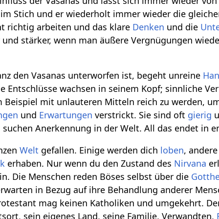
fluss der Vasanas und lässt sich immer wieder von i
 im Stich und er wiederholt immer wieder die gleich
t richtig arbeiten und das klare
Denken
und die
Unte
 und stärker, wenn man äußere Vergnügungen wied
anz den Vasanas unterworfen ist, begeht unreine
Han
che Entschlüsse wachsen in seinem Kopf; sinnliche V
Beispiel mit unlauteren Mitteln reich zu werden, u
ngen
und
Erwartungen
verstrickt. Sie sind oft
gierig
u
suchen Anerkennung in der Welt. All das endet in 
anzen
Welt
gefallen. Einige werden dich
loben
, andere
ik
erhaben. Nur wenn du den Zustand des
Nirvana
erl
in. Die Menschen reden Böses selbst über die
Gotthe
rwarten in Bezug auf ihre Behandlung anderer Mens
rotestant mag keinen Katholiken und umgekehrt. De
sort, sein eigenes Land, seine Familie, Verwandten,