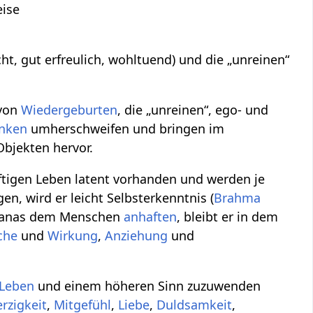
eise
t, gut erfreulich, wohltuend) und die „unreinen“
 von
Wiedergeburten
, die „unreinen“, ego- und
nken
umherschweifen und bringen im
bjekten hervor.
nftigen Leben latent vorhanden und werden je
, wird er leicht Selbsterkenntnis (
Brahma
Vasanas dem Menschen
anhaften
, bleibt er in dem
che
und
Wirkung
,
Anziehung
und
 Leben
und einem höheren Sinn zuzuwenden
rzigkeit
,
Mitgefühl
,
Liebe
,
Duldsamkeit
,