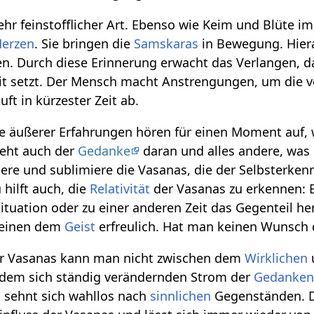
ehr feinstofflicher Art. Ebenso wie Keim und Blüte 
Herzen
. Sie bringen die
Samskaras
in Bewegung. Hier
n. Durch diese Erinnerung erwacht das Verlangen, d
eit setzt. Der Mensch macht Anstrengungen, um die
uft in kürzester Zeit ab.
e äußerer Erfahrungen hören für einen Moment auf, 
geht auch der
Gedanke
daran und alles andere, was
ere und sublimiere die Vasanas, die der Selbsterken
hilft auch, die
Relativität
der Vasanas zu erkennen: 
Situation oder zu einer anderen Zeit das Gegenteil he
heinen dem
Geist
erfreulich. Hat man keinen Wunsch 
er Vasanas kann man nicht zwischen dem
Wirklichen
dem sich ständig verändernden Strom der
Gedanken
 sehnt sich wahllos nach
sinnlichen
Gegenständen. De