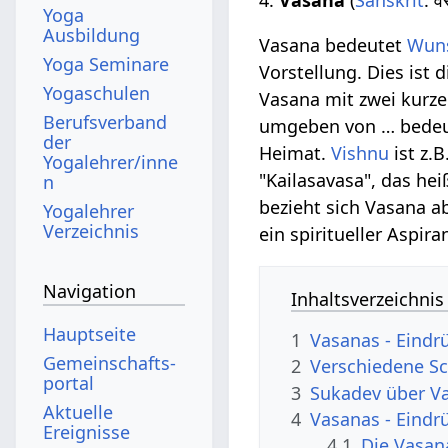
Yoga
Ausbildung
Vasana bedeutet
Wun
Yoga Seminare
Vorstellung. Dies ist
Yogaschulen
Vasana mit zwei kurze
Berufsverband
umgeben von … bedeu
der
Heimat.
Vishnu
ist z.
Yogalehrer/inne
"Kailasavasa", das he
n
bezieht sich Vasana 
Yogalehrer
Verzeichnis
ein spiritueller Aspira
Navigation
Inhaltsverzeichnis
Hauptseite
1
Vasanas - Eindr
Gemeinschafts­
2
Verschiedene Sc
portal
3
Sukadev über V
Aktuelle
4
Vasanas - Eindr
Ereignisse
4.1
Die Vasana