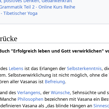
a, positives Denken, Gedankenkraft
 Grammatik Teil 2 - Online Kurs Reihe
 - Tibetischer Yoga
drücke
Buch "Erfolgreich leben und Gott verwirklichen" 
 des
Lebens
ist das Erlangen der
Selbsterkenntnis
, d
lem. Selbstverwirklichung ist nicht möglich, ohne di
ren aller Vasanas ist
Befreiung
.
and des
Verlangens
, der
Wünsche
, Sehnsüchte und s
. Manche
Philosophen
bezeichnen mit Vasana ein Bes
definieren Vasana als „das blinde Hängen an
Sinnes