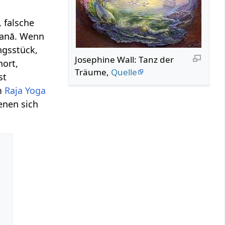
 falsche
āsanā. Wenn
ngsstück,
Josephine Wall: Tanz der
ort,
Träume,
Quelle
st
m
Raja Yoga
enen sich